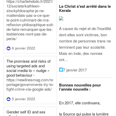
https://charliehebdo.fr/2021/
12/societe/kathleen-
Le Christ s'est arrêté dans le
Kerala
stockphilosophe-je-ne-
mattendais-pas-a-ce-que-
le-point-culminant-de-ma-
reflexion-philosophique-soit-
A cause du rejet et de l’hostilité
de-faire-remarquer-que-les-
lesbiennes-nont-pas-de-
dont elles sont victimes, bon
penis/
nombre de personnes trans ne
terminent pas leur scolarité.
6 janvier 2022
Mais en Inde, des nonnes
ont…
The promises and risks of
using targeted ads and
7 janvier 2017
social media to « nudge »
good behaviour -
https://newlinesmag.com/re
portage/governments-try-to-
Bonnes nouvelles pour
l’année nouvelle :
fight-crime-via-google-ads/
5 janvier 2022
En 2017, elle continuera,
Gender self ID and sex
la Source qui pulse la lumière