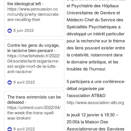
the ideological left -
et Psychiatrie des Hôpitaux
https://www.persuasion.co
Universitaires de Genève et
mmunity/p/why-democrats-
are-recalling-their
Médecin-Chef du Service des
Spécialités Psychiatriques a
8 juin 2022
développé un intérêt particulier
pour la recherche sur le thème
Contre les gens du voyage,
des liens pouvant exister entre
le racisme bien-pensant -
la créativité, notamment dans
https://charliehebdo.fr/2022/
04/societe/lanti-tsiganisme-
le domaine artistique, et les
est-angle-mort-de-la-lutte-
troubles de l’humeur.
anti-racisme/
Il participera a une conférence-
9 avril 2022
débat organisée par
l'association ATB&D
The trans extremists can be
defeated -
http://www.association-atb.org
https://unherd.com/2022/04/
the-week-the-trans-spell-
le jeudi 12 janvier à 18:30 –
was-broken/
20:00
à la Maison Des
Associations
rue des Savoises
8 avril 2022