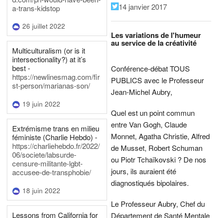
14 janvier 2017
a-trans-kidstop
26 juillet 2022
Les variations de l'humeur
au service de la créativité
Multiculturalism (or is it
intersectionality?) at it’s
best -
Conférence-débat TOUS
https://newlinesmag.com/fir
PUBLICS avec le Professeur
st-person/marianas-son/
Jean-Michel Aubry,
19 juin 2022
Quel est un point commun
entre Van Gogh, Claude
Extrémisme trans en milieu
Monnet, Agatha Christie, Alfred
féministe (Charlie Hebdo) -
https://charliehebdo.fr/2022/
de Musset, Robert Schuman
06/societe/labsurde-
ou Piotr Tchaïkovski ? De nos
censure-militante-lgbt-
jours, ils auraient été
accusee-de-transphobie/
diagnostiqués bipolaires.
18 juin 2022
Le Professeur Aubry, Chef du
Lessons from California for
Département de Santé Mentale