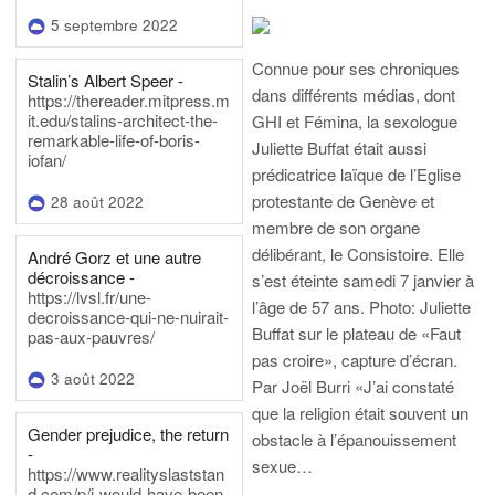
5 septembre 2022
Connue pour ses chroniques
Stalin’s Albert Speer -
dans différents médias, dont
https://thereader.mitpress.m
it.edu/stalins-architect-the-
GHI et Fémina, la sexologue
remarkable-life-of-boris-
Juliette Buffat était aussi
iofan/
prédicatrice laïque de l’Eglise
protestante de Genève et
28 août 2022
membre de son organe
délibérant, le Consistoire. Elle
André Gorz et une autre
décroissance -
s’est éteinte samedi 7 janvier à
https://lvsl.fr/une-
l’âge de 57 ans.
Photo: Juliette
decroissance-qui-ne-nuirait-
Buffat sur le plateau de «Faut
pas-aux-pauvres/
pas croire», capture d’écran.
3 août 2022
Par Joël Burri
«J’ai constaté
que la religion était souvent un
Gender prejudice, the return
obstacle à l’épanouissement
-
sexue…
https://www.realityslaststan
d.com/p/i-would-have-been-