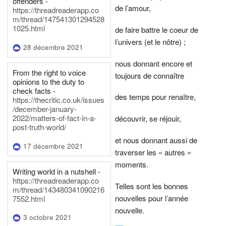
offenders -
de l’amour,
https://threadreaderapp.co
m/thread/147541301294528
1025.html
de faire battre le coeur de
l’univers (et le nôtre) ;
28 décembre 2021
nous donnant encore et
From the right to voice
toujours de connaître
opinions to the duty to
check facts -
des temps pour renaître,
https://thecritic.co.uk/issues
/december-january-
2022/matters-of-fact-in-a-
découvrir, se réjouir,
post-truth-world/
et nous donnant aussi de
17 décembre 2021
traverser les « autres »
moments.
Writing world in a nutshell -
https://threadreaderapp.co
Telles sont les bonnes
m/thread/143480341090216
nouvelles pour l’année
7552.html
nouvelle.
3 octobre 2021