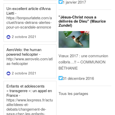
1 janvier 2017
Un excellent article d’Anna
Lietti -
"Jésus-Christ nous a
https://bonpourlatete.com/a
délivrés de Dieu" (Maurice
ctuel/trans-detrans-alertes-
Zundel)
pour-un-scandale-annonce
2 octobre 2021
AeroVelo: the human
powered helicopter -
Vœux 2017 : une communion
http://www.aerovelo.com/atl
colibris…!! – COMMUNION
as-helicopter
BÉTHANIE
2 octobre 2021
31 décembre 2016
Enfants et adolescents
« transgenre »: un appel en
Tous les partages
France -
https://www.lexpress.fr/actu
alite/idees-et-
debats/changement-de-
sexe-chez-les-enfants-