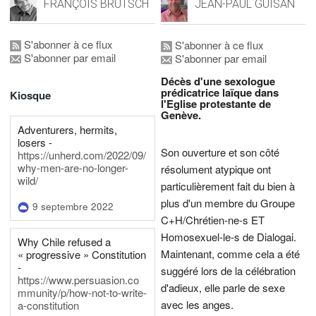
FRANÇOIS BRUTSCH
JEAN-PAUL GUISAN
S'abonner à ce flux
S'abonner à ce flux
S'abonner par email
S'abonner par email
Décès d'une sexologue
prédicatrice laïque dans
Kiosque
l'Eglise protestante de
Genève.
Adventurers, hermits,
losers -
Son ouverture et son côté
https://unherd.com/2022/09/
why-men-are-no-longer-
résolument atypique ont
wild/
particulièrement fait du bien à
plus d'un membre du Groupe
9 septembre 2022
C+H/Chrétien-ne-s ET
Homosexuel-le-s de Dialogai.
Why Chile refused a
Maintenant, comme cela a été
« progressive » Constitution
-
suggéré lors de la célébration
https://www.persuasion.co
d'adieux, elle parle de sexe
mmunity/p/how-not-to-write-
avec les anges.
a-constitution