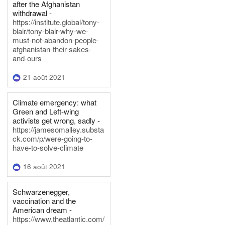
after the Afghanistan
withdrawal -
https://institute.global/tony-
blair/tony-blair-why-we-
must-not-abandon-people-
afghanistan-their-sakes-
and-ours
21 août 2021
Climate emergency: what
Green and Left-wing
activists get wrong, sadly -
https://jamesomalley.substa
ck.com/p/were-going-to-
have-to-solve-climate
16 août 2021
Schwarzenegger,
vaccination and the
American dream -
https://www.theatlantic.com/