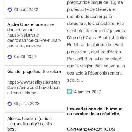
prédicatrice laïque de l’Eglise
protestante de Genève et
28 août 2022
membre de son organe
délibérant, le Consistoire. Elle
André Gorz et une autre
décroissance -
s’est éteinte samedi 7 janvier à
https://lvsl.fr/une-
l’âge de 57 ans.
Photo: Juliette
decroissance-qui-ne-nuirait-
Buffat sur le plateau de «Faut
pas-aux-pauvres/
pas croire», capture d’écran.
3 août 2022
Par Joël Burri
«J’ai constaté
que la religion était souvent un
Gender prejudice, the return
obstacle à l’épanouissement
-
sexue…
https://www.realityslaststan
d.com/p/i-would-have-been-
14 janvier 2017
a-trans-kidstop
26 juillet 2022
Les variations de l'humeur
au service de la créativité
Multiculturalism (or is it
intersectionality?) at it’s
best -
Conférence-débat TOUS