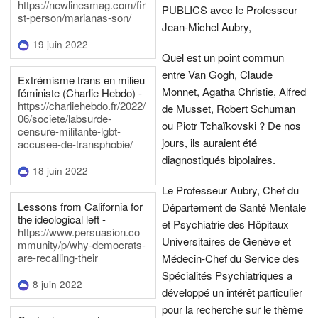
https://newlinesmag.com/fir
PUBLICS avec le Professeur
st-person/marianas-son/
Jean-Michel Aubry,
19 juin 2022
Quel est un point commun
entre Van Gogh, Claude
Extrémisme trans en milieu
Monnet, Agatha Christie, Alfred
féministe (Charlie Hebdo) -
https://charliehebdo.fr/2022/
de Musset, Robert Schuman
06/societe/labsurde-
ou Piotr Tchaïkovski ? De nos
censure-militante-lgbt-
jours, ils auraient été
accusee-de-transphobie/
diagnostiqués bipolaires.
18 juin 2022
Le Professeur Aubry, Chef du
Lessons from California for
Département de Santé Mentale
the ideological left -
et Psychiatrie des Hôpitaux
https://www.persuasion.co
Universitaires de Genève et
mmunity/p/why-democrats-
are-recalling-their
Médecin-Chef du Service des
Spécialités Psychiatriques a
8 juin 2022
développé un intérêt particulier
pour la recherche sur le thème