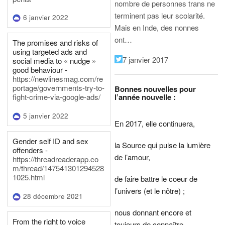
nombre de personnes trans ne
terminent pas leur scolarité.
6 janvier 2022
Mais en Inde, des nonnes
ont…
The promises and risks of
using targeted ads and
7 janvier 2017
social media to « nudge »
good behaviour -
https://newlinesmag.com/re
portage/governments-try-to-
Bonnes nouvelles pour
l’année nouvelle :
fight-crime-via-google-ads/
5 janvier 2022
En 2017, elle continuera,
Gender self ID and sex
la Source qui pulse la lumière
offenders -
de l’amour,
https://threadreaderapp.co
m/thread/147541301294528
1025.html
de faire battre le coeur de
l’univers (et le nôtre) ;
28 décembre 2021
nous donnant encore et
From the right to voice
toujours de connaître