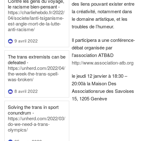
Contre les gens du voyage,
des liens pouvant exister entre
le racisme bien-pensant -
la créativité, notamment dans
https://charliehebdo.fr/2022/
04/societe/lanti-tsiganisme-
le domaine artistique, et les
est-angle-mort-de-la-lutte-
troubles de l’humeur.
anti-racisme/
Il participera a une conférence-
9 avril 2022
débat organisée par
l'association ATB&D
The trans extremists can be
defeated -
http://www.association-atb.org
https://unherd.com/2022/04/
the-week-the-trans-spell-
le jeudi 12 janvier à 18:30 –
was-broken/
20:00
à la Maison Des
Associations
rue des Savoises
8 avril 2022
15, 1205 Genève
Solving the trans in sport
conundrum -
https://unherd.com/2022/03/
do-we-need-a-trans-
olympics/