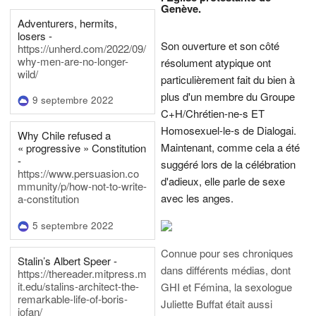
Genève.
Adventurers, hermits,
losers -
Son ouverture et son côté
https://unherd.com/2022/09/
why-men-are-no-longer-
résolument atypique ont
wild/
particulièrement fait du bien à
plus d'un membre du Groupe
9 septembre 2022
C+H/Chrétien-ne-s ET
Homosexuel-le-s de Dialogai.
Why Chile refused a
Maintenant, comme cela a été
« progressive » Constitution
-
suggéré lors de la célébration
https://www.persuasion.co
d'adieux, elle parle de sexe
mmunity/p/how-not-to-write-
avec les anges.
a-constitution
5 septembre 2022
Connue pour ses chroniques
Stalin’s Albert Speer -
dans différents médias, dont
https://thereader.mitpress.m
it.edu/stalins-architect-the-
GHI et Fémina, la sexologue
remarkable-life-of-boris-
Juliette Buffat était aussi
iofan/