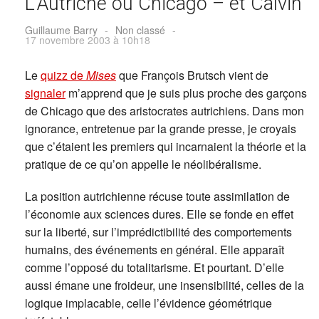
L’Autriche ou Chicago – et Calvin
Guillaume Barry
-
Non classé
-
17 novembre 2003 à 10h18
Le
quizz de
Mises
que François Brutsch vient de
signaler
m’apprend que je suis plus proche des garçons
de Chicago que des aristocrates autrichiens. Dans mon
ignorance, entretenue par la grande presse, je croyais
que c’étaient les premiers qui incarnaient la théorie et la
pratique de ce qu’on appelle le néolibéralisme.
La position autrichienne récuse toute assimilation de
l’économie aux sciences dures. Elle se fonde en effet
sur la liberté, sur l’imprédictibilité des comportements
humains, des événements en général. Elle apparaît
comme l’opposé du totalitarisme. Et pourtant. D’elle
aussi émane une froideur, une insensibilité, celles de la
logique implacable, celle l’évidence géométrique