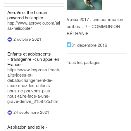
AeroVelo: the human
powered helicopter -
Vœux 2017 : une communion
http://www.aerovelo.com/atl
colibris…!! – COMMUNION
as-helicopter
BÉTHANIE
2 octobre 2021
31 décembre 2016
Enfants et adolescents
« transgenre »: un appel en
Tous les partages
France -
https://www.lexpress.fr/actu
alite/idees-et-
debats/changement-de-
sexe-chez-les-enfants-
nous-ne-pouvons-plus-
nous-taire-face-a-une-
grave-derive_2158725.html
24 septembre 2021
Aspiration and exile -