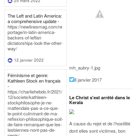
25 mars 2022
The Left and Latin America:
a comprehensive update -
https://newlinesmag.com/re
portage/in-latin-america-
backers-of-leftist-
dictatorships-look-the-other-
way/
12 janvier 2022
mh_aubry-1.jpg
Féminisme et genre:
8 janvier 2017
Kathleen Stock en français
-
https://charliehebdo.fr/2021/
12/societe/kathleen-
Le Christ s'est arrêté dans le
Kerala
stockphilosophe-je-ne-
mattendais-pas-a-ce-que-
le-point-culminant-de-ma-
reflexion-philosophique-soit-
A cause du rejet et de l’hostilité
de-faire-remarquer-que-les-
lesbiennes-nont-pas-de-
dont elles sont victimes, bon
penis/