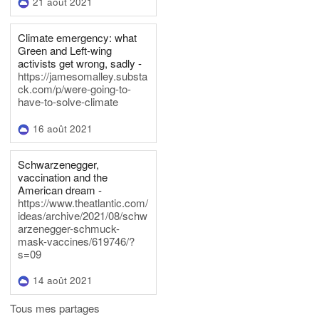
21 août 2021
Climate emergency: what
Green and Left-wing
activists get wrong, sadly -
https://jamesomalley.substa
ck.com/p/were-going-to-
have-to-solve-climate
16 août 2021
Schwarzenegger,
vaccination and the
American dream -
https://www.theatlantic.com/
ideas/archive/2021/08/schw
arzenegger-schmuck-
mask-vaccines/619746/?
s=09
14 août 2021
Tous mes partages