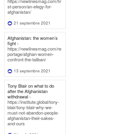
https://newlinesmag.com/fir
st-person/an-elegy-for-
afghanistan/
21 septembre 2021
Afghanistan: the women’s
fight -
https://newlinesmag.com/re
portage/afghan-women-
confront-the-taliban/
13 septembre 2021
Tony Blair on what to do
after the Afghanistan
withdrawal -
https://institute.global/tony-
blair/tony-blair-why-we-
must-not-abandon-people-
afghanistan-their-sakes-
and-ours