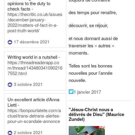
opinions to the duty to
check facts -
des temps pour renaître,
https://thecritic.co.uk/issues
/december-january-
2022/matters-of-fact-in-a-
découvrir, se réjouir,
post-truth-world/
et nous donnant aussi de
17 décembre 2021
traverser les « autres »
moments.
Writing world in a nutshell -
https://threadreaderapp.co
Telles sont les bonnes
m/thread/143480341090216
nouvelles pour l’année
7552.html
nouvelle.
3 octobre 2021
1 janvier 2017
Un excellent article d’Anna
Lietti -
"Jésus-Christ nous a
https://bonpourlatete.com/a
délivrés de Dieu" (Maurice
ctuel/trans-detrans-alertes-
Zundel)
pour-un-scandale-annonce
2 octobre 2021