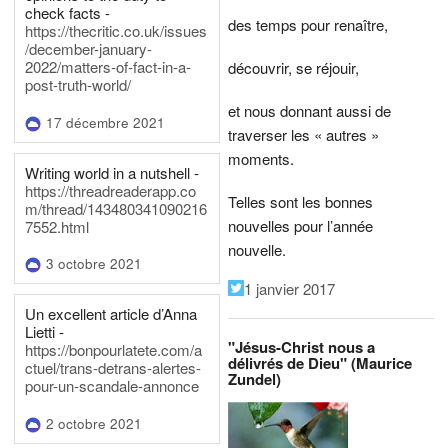
check facts -
des temps pour renaître,
https://thecritic.co.uk/issues
/december-january-
2022/matters-of-fact-in-a-
découvrir, se réjouir,
post-truth-world/
et nous donnant aussi de
17 décembre 2021
traverser les « autres »
moments.
Writing world in a nutshell -
https://threadreaderapp.co
Telles sont les bonnes
m/thread/143480341090216
nouvelles pour l’année
7552.html
nouvelle.
3 octobre 2021
1 janvier 2017
Un excellent article d’Anna
Lietti -
"Jésus-Christ nous a
https://bonpourlatete.com/a
délivrés de Dieu" (Maurice
ctuel/trans-detrans-alertes-
Zundel)
pour-un-scandale-annonce
2 octobre 2021