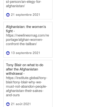
st-person/an-elegy-for-
afghanistan/
21 septembre 2021
Afghanistan: the women’s
fight -
https://newlinesmag.com/re
portage/afghan-women-
confront-the-taliban/
13 septembre 2021
Tony Blair on what to do
after the Afghanistan
withdrawal -
https://institute.global/tony-
blair/tony-blair-why-we-
must-not-abandon-people-
afghanistan-their-sakes-
and-ours
21 août 2021