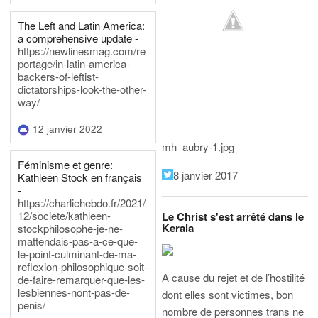
The Left and Latin America:
a comprehensive update -
https://newlinesmag.com/re
portage/in-latin-america-
backers-of-leftist-
dictatorships-look-the-other-
way/
12 janvier 2022
mh_aubry-1.jpg
Féminisme et genre:
8 janvier 2017
Kathleen Stock en français
-
https://charliehebdo.fr/2021/
12/societe/kathleen-
Le Christ s'est arrêté dans le
Kerala
stockphilosophe-je-ne-
mattendais-pas-a-ce-que-
le-point-culminant-de-ma-
reflexion-philosophique-soit-
A cause du rejet et de l’hostilité
de-faire-remarquer-que-les-
lesbiennes-nont-pas-de-
dont elles sont victimes, bon
penis/
nombre de personnes trans ne