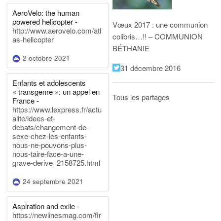
AeroVelo: the human
powered helicopter -
Vœux 2017 : une communion
http://www.aerovelo.com/atl
colibris…!! – COMMUNION
as-helicopter
BÉTHANIE
2 octobre 2021
31 décembre 2016
Enfants et adolescents
« transgenre »: un appel en
Tous les partages
France -
https://www.lexpress.fr/actu
alite/idees-et-
debats/changement-de-
sexe-chez-les-enfants-
nous-ne-pouvons-plus-
nous-taire-face-a-une-
grave-derive_2158725.html
24 septembre 2021
Aspiration and exile -
https://newlinesmag.com/fir