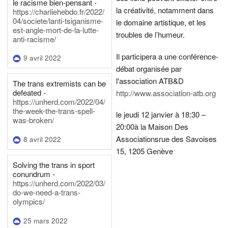
le racisme bien-pensant -
la créativité, notamment dans
https://charliehebdo.fr/2022/
04/societe/lanti-tsiganisme-
le domaine artistique, et les
est-angle-mort-de-la-lutte-
troubles de l’humeur.
anti-racisme/
Il participera a une conférence-
9 avril 2022
débat organisée par
l'association ATB&D
The trans extremists can be
defeated -
http://www.association-atb.org
https://unherd.com/2022/04/
the-week-the-trans-spell-
le jeudi 12 janvier à 18:30 –
was-broken/
20:00
à la Maison Des
Associations
rue des Savoises
8 avril 2022
15, 1205 Genève
Solving the trans in sport
conundrum -
https://unherd.com/2022/03/
do-we-need-a-trans-
olympics/
25 mars 2022