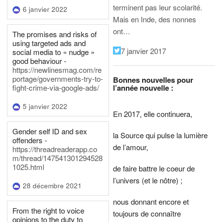
terminent pas leur scolarité.
6 janvier 2022
Mais en Inde, des nonnes
ont…
The promises and risks of
using targeted ads and
7 janvier 2017
social media to « nudge »
good behaviour -
https://newlinesmag.com/re
portage/governments-try-to-
Bonnes nouvelles pour
l’année nouvelle :
fight-crime-via-google-ads/
5 janvier 2022
En 2017, elle continuera,
Gender self ID and sex
la Source qui pulse la lumière
offenders -
de l’amour,
https://threadreaderapp.co
m/thread/147541301294528
1025.html
de faire battre le coeur de
l’univers (et le nôtre) ;
28 décembre 2021
nous donnant encore et
From the right to voice
toujours de connaître
opinions to the duty to