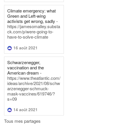
Climate emergency: what
Green and Left-wing
activists get wrong, sadly -
https://jamesomalley.substa
ck.com/p/were-going-to-
have-to-solve-climate
16 août 2021
Schwarzenegger,
vaccination and the
American dream -
https://www.theatlantic.com/
ideas/archive/2021/08/schw
arzenegger-schmuck-
mask-vaccines/619746/?
s=09
14 août 2021
Tous mes partages