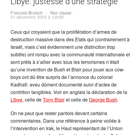
Libye: justesse d’une stratégie
Francois Brutsch
-
Non classé
-
21 décembre 2003 à 12h58
Ceux qui croyaient que la prolifération d’armes de
destruction massive dans des Etats qui (contrairement à
Israël, mais c’est évidemment une distinction trop
subtile) ont rompu avec la communauté internationale et
sont prêts à s’allier avec tous les terrorismes n’était
qu’une invention de Bush et Blair pour jouer aux cow-
boys ont dû être surpris de l’annonce du colonel
Kadhafi: aveu dûment documenté suivi d’actes de
contrition tangibles. Voir en anglais la déclaration de la
Libye
, celle de
Tony Blair
et celle de
George Bush
.
On ne peut que rester pantois devant certains
commentaires. Dans une référence à peine voilée à
l’intervention en Irak, le Haut représentant de l’Union