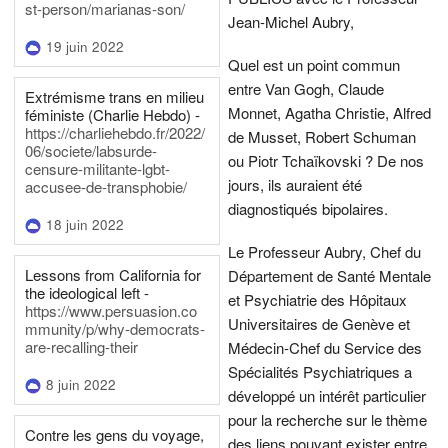
st-person/marianas-son/
Jean-Michel Aubry,
19 juin 2022
Quel est un point commun
entre Van Gogh, Claude
Extrémisme trans en milieu
Monnet, Agatha Christie, Alfred
féministe (Charlie Hebdo) -
https://charliehebdo.fr/2022/
de Musset, Robert Schuman
06/societe/labsurde-
ou Piotr Tchaïkovski ? De nos
censure-militante-lgbt-
jours, ils auraient été
accusee-de-transphobie/
diagnostiqués bipolaires.
18 juin 2022
Le Professeur Aubry, Chef du
Lessons from California for
Département de Santé Mentale
the ideological left -
et Psychiatrie des Hôpitaux
https://www.persuasion.co
Universitaires de Genève et
mmunity/p/why-democrats-
are-recalling-their
Médecin-Chef du Service des
Spécialités Psychiatriques a
8 juin 2022
développé un intérêt particulier
pour la recherche sur le thème
Contre les gens du voyage,
des liens pouvant exister entre