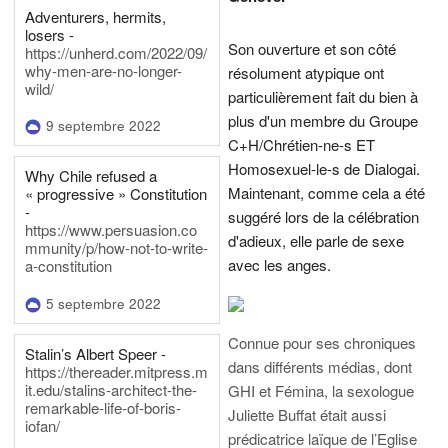
Adventurers, hermits,
losers -
Son ouverture et son côté
https://unherd.com/2022/09/
why-men-are-no-longer-
résolument atypique ont
wild/
particulièrement fait du bien à
plus d'un membre du Groupe
9 septembre 2022
C+H/Chrétien-ne-s ET
Homosexuel-le-s de Dialogai.
Why Chile refused a
Maintenant, comme cela a été
« progressive » Constitution
-
suggéré lors de la célébration
https://www.persuasion.co
d'adieux, elle parle de sexe
mmunity/p/how-not-to-write-
avec les anges.
a-constitution
5 septembre 2022
Connue pour ses chroniques
Stalin’s Albert Speer -
dans différents médias, dont
https://thereader.mitpress.m
it.edu/stalins-architect-the-
GHI et Fémina, la sexologue
remarkable-life-of-boris-
Juliette Buffat était aussi
iofan/
prédicatrice laïque de l’Eglise