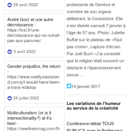
protestante de Genève et
28 août 2022
membre de son organe
délibérant, le Consistoire. Elle
André Gorz et une autre
décroissance -
s’est éteinte samedi 7 janvier à
https://lvsl.fr/une-
l’âge de 57 ans.
Photo: Juliette
decroissance-qui-ne-nuirait-
Buffat sur le plateau de «Faut
pas-aux-pauvres/
pas croire», capture d’écran.
3 août 2022
Par Joël Burri
«J’ai constaté
que la religion était souvent un
Gender prejudice, the return
obstacle à l’épanouissement
-
sexue…
https://www.realityslaststan
d.com/p/i-would-have-been-
14 janvier 2017
a-trans-kidstop
26 juillet 2022
Les variations de l'humeur
au service de la créativité
Multiculturalism (or is it
intersectionality?) at it’s
best -
Conférence-débat TOUS
https://newlinesmag.com/fir
PUBLICS avec le Professeur