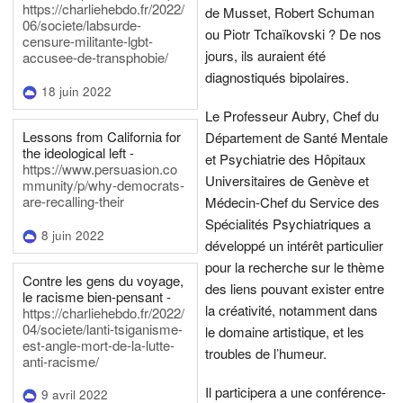
https://charliehebdo.fr/2022/
de Musset, Robert Schuman
06/societe/labsurde-
ou Piotr Tchaïkovski ? De nos
censure-militante-lgbt-
jours, ils auraient été
accusee-de-transphobie/
diagnostiqués bipolaires.
18 juin 2022
Le Professeur Aubry, Chef du
Lessons from California for
Département de Santé Mentale
the ideological left -
et Psychiatrie des Hôpitaux
https://www.persuasion.co
Universitaires de Genève et
mmunity/p/why-democrats-
are-recalling-their
Médecin-Chef du Service des
Spécialités Psychiatriques a
8 juin 2022
développé un intérêt particulier
pour la recherche sur le thème
Contre les gens du voyage,
des liens pouvant exister entre
le racisme bien-pensant -
la créativité, notamment dans
https://charliehebdo.fr/2022/
04/societe/lanti-tsiganisme-
le domaine artistique, et les
est-angle-mort-de-la-lutte-
troubles de l’humeur.
anti-racisme/
Il participera a une conférence-
9 avril 2022