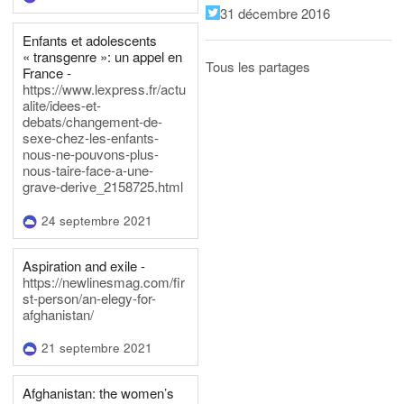
31 décembre 2016
Enfants et adolescents
« transgenre »: un appel en
Tous les partages
France -
https://www.lexpress.fr/actu
alite/idees-et-
debats/changement-de-
sexe-chez-les-enfants-
nous-ne-pouvons-plus-
nous-taire-face-a-une-
grave-derive_2158725.html
24 septembre 2021
Aspiration and exile -
https://newlinesmag.com/fir
st-person/an-elegy-for-
afghanistan/
21 septembre 2021
Afghanistan: the women’s