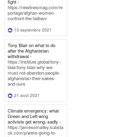
fight -
https://newlinesmag.com/re
portage/afghan-women-
confront-the-taliban/
13 septembre 2021
Tony Blair on what to do
after the Afghanistan
withdrawal -
https://institute.global/tony-
blair/tony-blair-why-we-
must-not-abandon-people-
afghanistan-their-sakes-
and-ours
21 août 2021
Climate emergency: what
Green and Left-wing
activists get wrong, sadly -
https://jamesomalley.substa
ck.com/p/were-going-to-