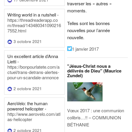
traverser les « autres »
moments.
Writing world in a nutshell -
https://threadreaderapp.co
Telles sont les bonnes
m/thread/143480341090216
nouvelles pour l’année
7552.html
nouvelle.
3 octobre 2021
1 janvier 2017
Un excellent article d’Anna
Lietti -
"Jésus-Christ nous a
https://bonpourlatete.com/a
délivrés de Dieu" (Maurice
ctuel/trans-detrans-alertes-
Zundel)
pour-un-scandale-annonce
2 octobre 2021
AeroVelo: the human
powered helicopter -
Vœux 2017 : une communion
http://www.aerovelo.com/atl
colibris…!! – COMMUNION
as-helicopter
BÉTHANIE
2 octobre 2021