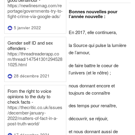
https://newlinesmag.com/re
portage/governments-try-to-
Bonnes nouvelles pour
l’année nouvelle :
fight-crime-via-google-ads/
5 janvier 2022
En 2017, elle continuera,
Gender self ID and sex
la Source qui pulse la lumière
offenders -
de l’amour,
https://threadreaderapp.co
m/thread/147541301294528
1025.html
de faire battre le coeur de
l’univers (et le nôtre) ;
28 décembre 2021
nous donnant encore et
From the right to voice
toujours de connaître
opinions to the duty to
check facts -
des temps pour renaître,
https://thecritic.co.uk/issues
/december-january-
2022/matters-of-fact-in-a-
découvrir, se réjouir,
post-truth-world/
et nous donnant aussi de
17 décembre 2021