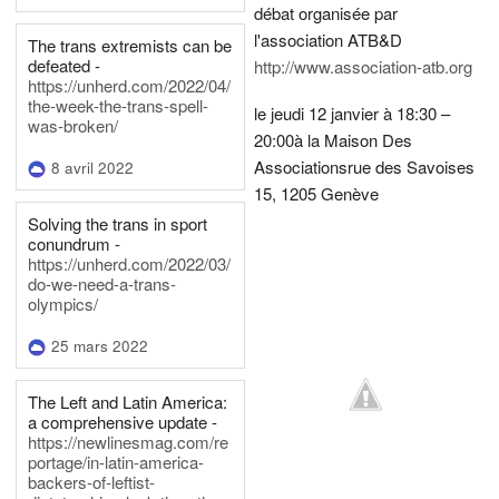
débat organisée par
l'association ATB&D
The trans extremists can be
defeated -
http://www.association-atb.org
https://unherd.com/2022/04/
the-week-the-trans-spell-
le jeudi 12 janvier à 18:30 –
was-broken/
20:00
à la Maison Des
Associations
rue des Savoises
8 avril 2022
15, 1205 Genève
Solving the trans in sport
conundrum -
https://unherd.com/2022/03/
do-we-need-a-trans-
olympics/
25 mars 2022
The Left and Latin America:
a comprehensive update -
https://newlinesmag.com/re
portage/in-latin-america-
backers-of-leftist-