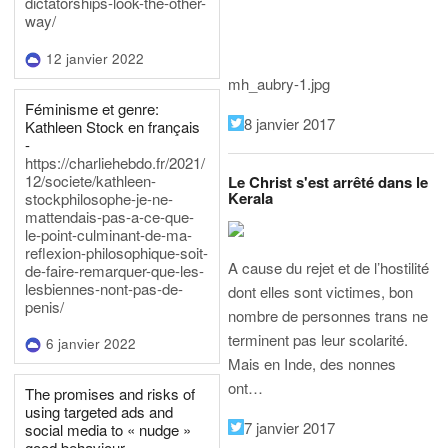
dictatorships-look-the-other-
way/
12 janvier 2022
mh_aubry-1.jpg
Féminisme et genre:
8 janvier 2017
Kathleen Stock en français
-
https://charliehebdo.fr/2021/
12/societe/kathleen-
Le Christ s'est arrêté dans le
Kerala
stockphilosophe-je-ne-
mattendais-pas-a-ce-que-
le-point-culminant-de-ma-
reflexion-philosophique-soit-
A cause du rejet et de l’hostilité
de-faire-remarquer-que-les-
lesbiennes-nont-pas-de-
dont elles sont victimes, bon
penis/
nombre de personnes trans ne
terminent pas leur scolarité.
6 janvier 2022
Mais en Inde, des nonnes
ont…
The promises and risks of
using targeted ads and
7 janvier 2017
social media to « nudge »
good behaviour -