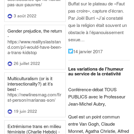
Buffat sur le plateau de «Faut
pas-aux-pauvres/
pas croire», capture d’écran.
3 août 2022
Par Joël Burri
«J’ai constaté
que la religion était souvent un
Gender prejudice, the return
obstacle à l’épanouissement
-
sexue…
https://www.realityslaststan
d.com/p/i-would-have-been-
14 janvier 2017
a-trans-kidstop
26 juillet 2022
Les variations de l'humeur
au service de la créativité
Multiculturalism (or is it
intersectionality?) at it’s
best -
Conférence-débat TOUS
https://newlinesmag.com/fir
PUBLICS avec le Professeur
st-person/marianas-son/
Jean-Michel Aubry,
19 juin 2022
Quel est un point commun
entre Van Gogh, Claude
Extrémisme trans en milieu
Monnet, Agatha Christie, Alfred
féministe (Charlie Hebdo) -