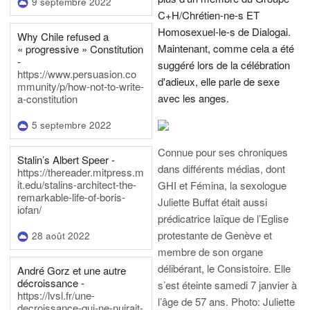
9 septembre 2022
C+H/Chrétien-ne-s ET
Homosexuel-le-s de Dialogai.
Why Chile refused a
Maintenant, comme cela a été
« progressive » Constitution
-
suggéré lors de la célébration
https://www.persuasion.co
d'adieux, elle parle de sexe
mmunity/p/how-not-to-write-
avec les anges.
a-constitution
5 septembre 2022
Connue pour ses chroniques
Stalin’s Albert Speer -
dans différents médias, dont
https://thereader.mitpress.m
it.edu/stalins-architect-the-
GHI et Fémina, la sexologue
remarkable-life-of-boris-
Juliette Buffat était aussi
iofan/
prédicatrice laïque de l’Eglise
protestante de Genève et
28 août 2022
membre de son organe
délibérant, le Consistoire. Elle
André Gorz et une autre
décroissance -
s’est éteinte samedi 7 janvier à
https://lvsl.fr/une-
l’âge de 57 ans.
Photo: Juliette
decroissance-qui-ne-nuirait-