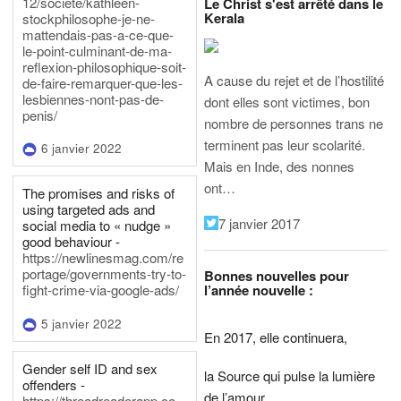
12/societe/kathleen-
Le Christ s'est arrêté dans le
Kerala
stockphilosophe-je-ne-
mattendais-pas-a-ce-que-
le-point-culminant-de-ma-
reflexion-philosophique-soit-
A cause du rejet et de l’hostilité
de-faire-remarquer-que-les-
lesbiennes-nont-pas-de-
dont elles sont victimes, bon
penis/
nombre de personnes trans ne
terminent pas leur scolarité.
6 janvier 2022
Mais en Inde, des nonnes
ont…
The promises and risks of
using targeted ads and
7 janvier 2017
social media to « nudge »
good behaviour -
https://newlinesmag.com/re
portage/governments-try-to-
Bonnes nouvelles pour
l’année nouvelle :
fight-crime-via-google-ads/
5 janvier 2022
En 2017, elle continuera,
Gender self ID and sex
la Source qui pulse la lumière
offenders -
de l’amour,
https://threadreaderapp.co