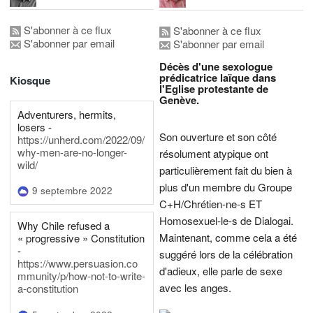
S'abonner à ce flux
S'abonner à ce flux
S'abonner par email
S'abonner par email
Décès d'une sexologue
prédicatrice laïque dans
Kiosque
l'Eglise protestante de
Genève.
Adventurers, hermits,
losers -
Son ouverture et son côté
https://unherd.com/2022/09/
why-men-are-no-longer-
résolument atypique ont
wild/
particulièrement fait du bien à
plus d'un membre du Groupe
9 septembre 2022
C+H/Chrétien-ne-s ET
Homosexuel-le-s de Dialogai.
Why Chile refused a
Maintenant, comme cela a été
« progressive » Constitution
-
suggéré lors de la célébration
https://www.persuasion.co
d'adieux, elle parle de sexe
mmunity/p/how-not-to-write-
avec les anges.
a-constitution