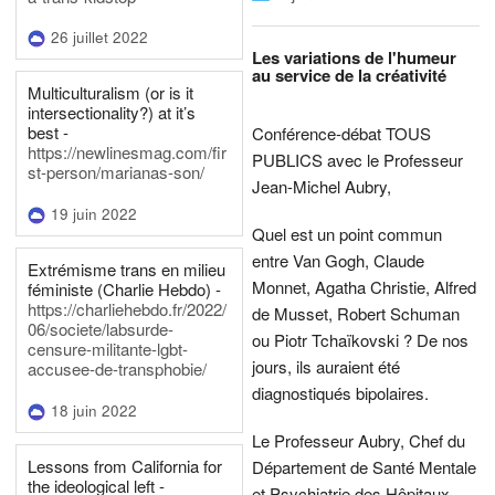
26 juillet 2022
Les variations de l'humeur
au service de la créativité
Multiculturalism (or is it
intersectionality?) at it’s
best -
Conférence-débat TOUS
https://newlinesmag.com/fir
PUBLICS avec le Professeur
st-person/marianas-son/
Jean-Michel Aubry,
19 juin 2022
Quel est un point commun
entre Van Gogh, Claude
Extrémisme trans en milieu
Monnet, Agatha Christie, Alfred
féministe (Charlie Hebdo) -
https://charliehebdo.fr/2022/
de Musset, Robert Schuman
06/societe/labsurde-
ou Piotr Tchaïkovski ? De nos
censure-militante-lgbt-
jours, ils auraient été
accusee-de-transphobie/
diagnostiqués bipolaires.
18 juin 2022
Le Professeur Aubry, Chef du
Lessons from California for
Département de Santé Mentale
the ideological left -
et Psychiatrie des Hôpitaux