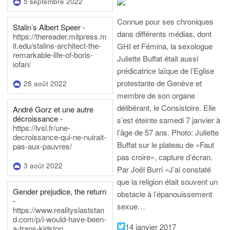
5 septembre 2022
Connue pour ses chroniques
Stalin’s Albert Speer -
dans différents médias, dont
https://thereader.mitpress.m
it.edu/stalins-architect-the-
GHI et Fémina, la sexologue
remarkable-life-of-boris-
Juliette Buffat était aussi
iofan/
prédicatrice laïque de l’Eglise
protestante de Genève et
28 août 2022
membre de son organe
délibérant, le Consistoire. Elle
André Gorz et une autre
décroissance -
s’est éteinte samedi 7 janvier à
https://lvsl.fr/une-
l’âge de 57 ans.
Photo: Juliette
decroissance-qui-ne-nuirait-
Buffat sur le plateau de «Faut
pas-aux-pauvres/
pas croire», capture d’écran.
3 août 2022
Par Joël Burri
«J’ai constaté
que la religion était souvent un
Gender prejudice, the return
obstacle à l’épanouissement
-
sexue…
https://www.realityslaststan
d.com/p/i-would-have-been-
14 janvier 2017
a-trans-kidstop