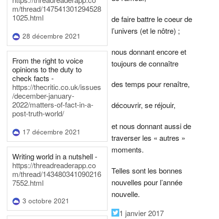
m/thread/147541301294528
1025.html
de faire battre le coeur de
l’univers (et le nôtre) ;
28 décembre 2021
nous donnant encore et
From the right to voice
toujours de connaître
opinions to the duty to
check facts -
des temps pour renaître,
https://thecritic.co.uk/issues
/december-january-
2022/matters-of-fact-in-a-
découvrir, se réjouir,
post-truth-world/
et nous donnant aussi de
17 décembre 2021
traverser les « autres »
moments.
Writing world in a nutshell -
https://threadreaderapp.co
Telles sont les bonnes
m/thread/143480341090216
nouvelles pour l’année
7552.html
nouvelle.
3 octobre 2021
1 janvier 2017