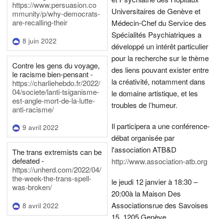
https://www.persuasion.co
Universitaires de Genève et
mmunity/p/why-democrats-
are-recalling-their
Médecin-Chef du Service des
Spécialités Psychiatriques a
8 juin 2022
développé un intérêt particulier
pour la recherche sur le thème
Contre les gens du voyage,
des liens pouvant exister entre
le racisme bien-pensant -
la créativité, notamment dans
https://charliehebdo.fr/2022/
04/societe/lanti-tsiganisme-
le domaine artistique, et les
est-angle-mort-de-la-lutte-
troubles de l’humeur.
anti-racisme/
Il participera a une conférence-
9 avril 2022
débat organisée par
l'association ATB&D
The trans extremists can be
defeated -
http://www.association-atb.org
https://unherd.com/2022/04/
the-week-the-trans-spell-
le jeudi 12 janvier à 18:30 –
was-broken/
20:00
à la Maison Des
Associations
rue des Savoises
8 avril 2022
15, 1205 Genève