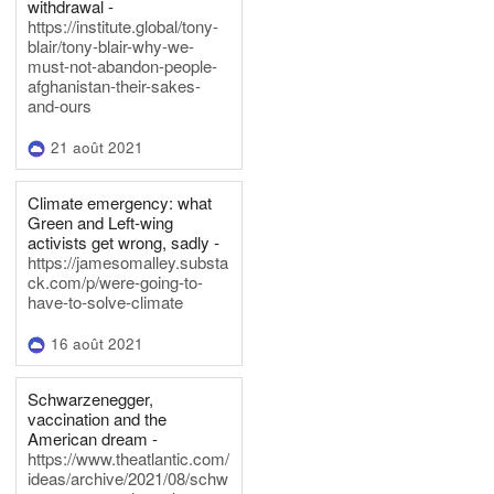
withdrawal -
https://institute.global/tony-
blair/tony-blair-why-we-
must-not-abandon-people-
afghanistan-their-sakes-
and-ours
21 août 2021
Climate emergency: what
Green and Left-wing
activists get wrong, sadly -
https://jamesomalley.substa
ck.com/p/were-going-to-
have-to-solve-climate
16 août 2021
Schwarzenegger,
vaccination and the
American dream -
https://www.theatlantic.com/
ideas/archive/2021/08/schw