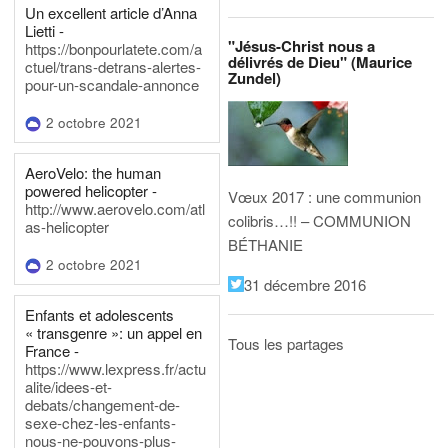
Un excellent article d’Anna
Lietti -
"Jésus-Christ nous a
https://bonpourlatete.com/a
délivrés de Dieu" (Maurice
ctuel/trans-detrans-alertes-
Zundel)
pour-un-scandale-annonce
2 octobre 2021
AeroVelo: the human
powered helicopter -
Vœux 2017 : une communion
http://www.aerovelo.com/atl
colibris…!! – COMMUNION
as-helicopter
BÉTHANIE
2 octobre 2021
31 décembre 2016
Enfants et adolescents
« transgenre »: un appel en
Tous les partages
France -
https://www.lexpress.fr/actu
alite/idees-et-
debats/changement-de-
sexe-chez-les-enfants-
nous-ne-pouvons-plus-