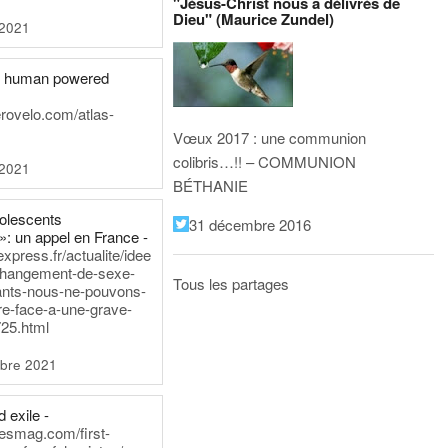
"Jésus-Christ nous a délivrés de
Dieu" (Maurice Zundel)
 2021
he human powered
erovelo.com/atlas-
Vœux 2017 : une communion
colibris…!! – COMMUNION
 2021
BÉTHANIE
dolescents
31 décembre 2016
»: un appel en France -
express.fr/actualite/idee
changement-de-sexe-
Tous les partages
ants-nous-ne-pouvons-
re-face-a-une-grave-
25.html
bre 2021
 exile -
nesmag.com/first-