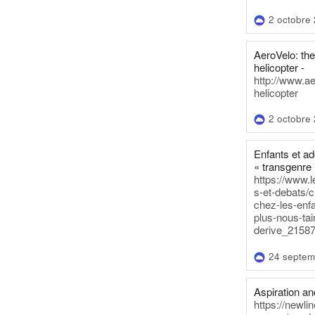
2 octobre
AeroVelo: t
helicopter -
http://www.a
helicopter
2 octobre
Enfants et a
« transgenre 
https://www.l
s-et-debats/
chez-les-enf
plus-nous-tai
derive_21587
24 septem
Aspiration and
https://newli