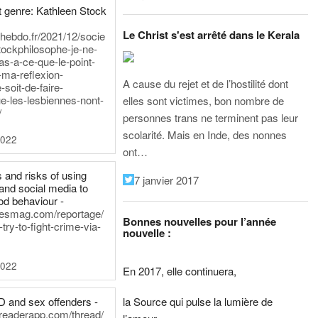
 genre: Kathleen Stock
Le Christ s'est arrêté dans le Kerala
iehebdo.fr/2021/12/socie
tockphilosophe-je-ne-
as-a-ce-que-le-point-
-ma-reflexion-
A cause du rejet et de l’hostilité dont
-soit-de-faire-
e-les-lesbiennes-nont-
elles sont victimes, bon nombre de
/
personnes trans ne terminent pas leur
scolarité. Mais en Inde, des nonnes
2022
ont…
 and risks of using
7 janvier 2017
and social media to
od behaviour -
inesmag.com/reportage/
Bonnes nouvelles pour l’année
ry-to-fight-crime-via-
nouvelle :
2022
En 2017, elle continuera,
la Source qui pulse la lumière de
D and sex offenders -
dreaderapp.com/thread/