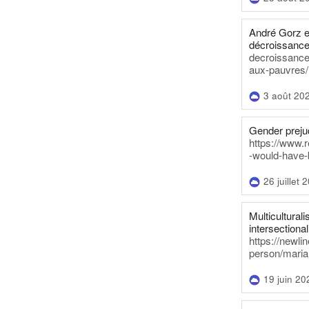
André Gorz e
décroissance
decroissance-
aux-pauvres/
3 août 20
Gender prejud
https://www.r
-would-have-
26 juillet 
Multiculturalis
intersectionali
https://newli
person/maria
19 juin 20