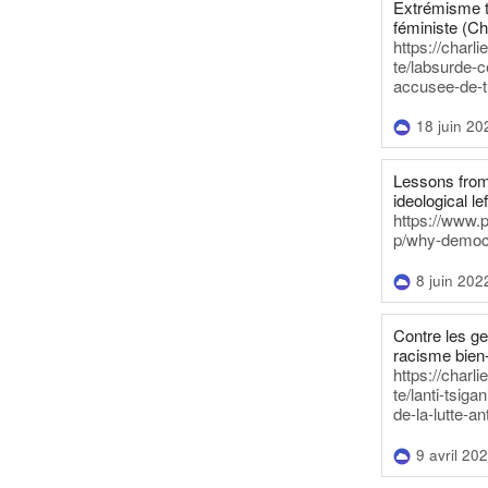
Extrémisme t
féministe (Ch
https://charl
te/labsurde-c
accusee-de-t
18 juin 20
Lessons from 
ideological lef
https://www.
p/why-democra
8 juin 202
Contre les g
racisme bien
https://charl
te/lanti-tsig
de-la-lutte-an
9 avril 20