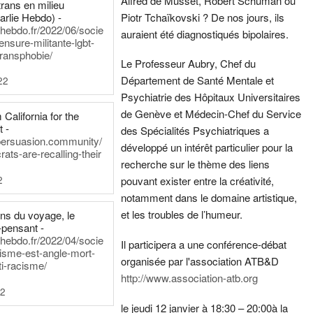
Alfred de Musset, Robert Schuman ou
rans en milieu
arlie Hebdo) -
Piotr Tchaïkovski ? De nos jours, ils
iehebdo.fr/2022/06/socie
auraient été diagnostiqués bipolaires.
ensure-militante-lgbt-
ransphobie/
Le Professeur Aubry, Chef du
Département de Santé Mentale et
22
Psychiatrie des Hôpitaux Universitaires
de Genève et Médecin-Chef du Service
California for the
t -
des Spécialités Psychiatriques a
persuasion.community/
développé un intérêt particulier pour la
ts-are-recalling-their
recherche sur le thème des liens
2
pouvant exister entre la créativité,
notamment dans le domaine artistique,
et les troubles de l’humeur.
ens du voyage, le
-pensant -
iehebdo.fr/2022/04/socie
Il participera a une conférence-débat
anisme-est-angle-mort-
organisée par l'association ATB&D
ti-racisme/
http://www.association-atb.org
22
le jeudi 12 janvier à 18:30 – 20:00
à la