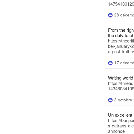
14754130129
28 décem
From the righ
the duty to c
https://thecr
ber-january-2
a-post-truth-
17 décem
Writing world 
https://threa
14348034109
3 octobre
Un excellent a
https://bonpo
s-detrans-ale
annonce