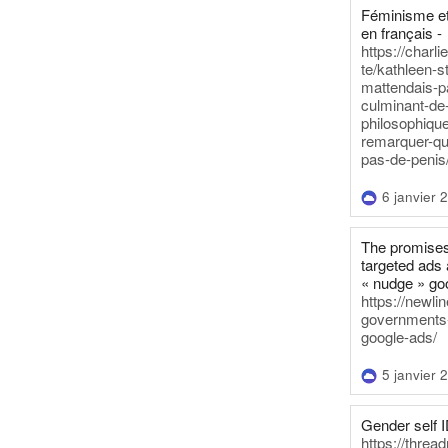
Féminisme et
en français -
https://charl
te/kathleen-s
mattendais-p
culminant-de
philosophique
remarquer-qu
pas-de-penis
6 janvier 
The promises
targeted ads 
« nudge » go
https://newl
governments-t
google-ads/
5 janvier 
Gender self I
https://threa