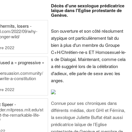
Décès d'une sexologue prédicatrice
laïque dans l'Eglise protestante de
Genève.
hermits, losers -
Son ouverture et son côté résolument
rd.com/2022/09/why-
onger-wild/
atypique ont particulièrement fait du
bien à plus d'un membre du Groupe
re 2022
C+H/Chrétien-ne-s ET Homosexuel-le-
s de Dialogai. Maintenant, comme cela
fused a « progressive »
a été suggéré lors de la célébration
persuasion.community/
d'adieux, elle parle de sexe avec les
write-a-constitution
anges.
re 2022
Connue pour ses chroniques dans
t Speer -
ader.mitpress.mit.edu/st
différents médias, dont GHI et Fémina,
t-the-remarkable-life-
la sexologue Juliette Buffat était aussi
/
prédicatrice laïque de l’Eglise
022
protestante de Genève et membre de