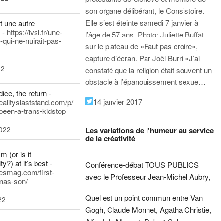
son organe délibérant, le Consistoire.
Elle s’est éteinte samedi 7 janvier à
t une autre
 -
https://lvsl.fr/une-
l’âge de 57 ans.
Photo: Juliette Buffat
qui-ne-nuirait-pas-
sur le plateau de «Faut pas croire»,
capture d’écran.
Par Joël Burri
«J’ai
22
constaté que la religion était souvent un
obstacle à l’épanouissement sexue…
ice, the return -
14 janvier 2017
ealityslaststand.com/p/i
been-a-trans-kidstop
2022
Les variations de l'humeur au service
de la créativité
m (or is it
ty?) at it’s best -
Conférence-débat TOUS PUBLICS
nesmag.com/first-
avec le Professeur Jean-Michel Aubry,
nas-son/
Quel est un point commun entre Van
22
Gogh, Claude Monnet, Agatha Christie,