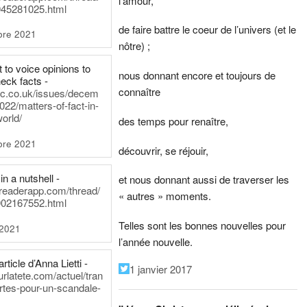
l’amour,
45281025.html
de faire battre le coeur de l’univers (et le
bre 2021
nôtre) ;
t to voice opinions to
nous donnant encore et toujours de
heck facts -
connaître
itic.co.uk/issues/decem
022/matters-of-fact-in-
world/
des temps pour renaître,
bre 2021
découvrir, se réjouir,
in a nutshell -
et nous donnant aussi de traverser les
dreaderapp.com/thread/
« autres » moments.
02167552.html
Telles sont les bonnes nouvelles pour
 2021
l’année nouvelle.
rticle d’Anna Lietti -
1 janvier 2017
urlatete.com/actuel/tran
rtes-pour-un-scandale-