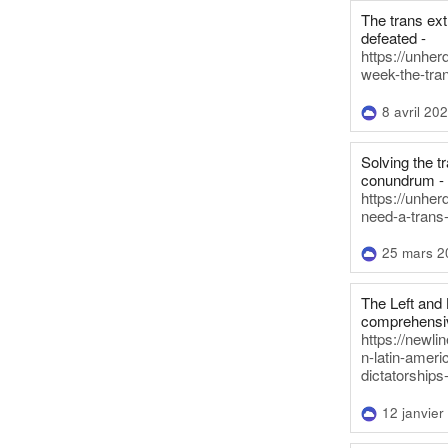
The trans ex
defeated -
https://unher
week-the-tra
8 avril 20
Solving the tr
conundrum -
https://unhe
need-a-trans
25 mars 2
The Left and 
comprehensiv
https://newl
n-latin-americ
dictatorships
12 janvier