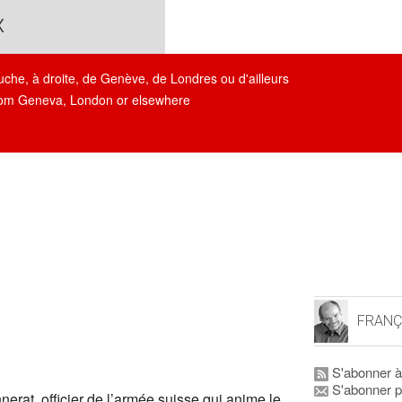
x
auche, à droite, de Genève, de Londres ou d'ailleurs
, from Geneva, London or elsewhere
FRANÇ
S'abonner à
S'abonner p
erat, officier de l’armée suisse qui anime le