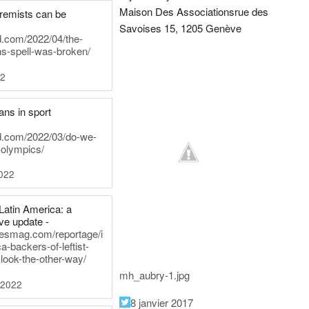
Maison Des Associations
rue des
tremists can be
Savoises 15, 1205 Genève
d.com/2022/04/the-
ns-spell-was-broken/
22
ans in sport
rd.com/2022/03/do-we-
-olympics/
022
Latin America: a
e update -
inesmag.com/reportage/i
a-backers-of-leftist-
-look-the-other-way/
mh_aubry-1.jpg
 2022
8 janvier 2017