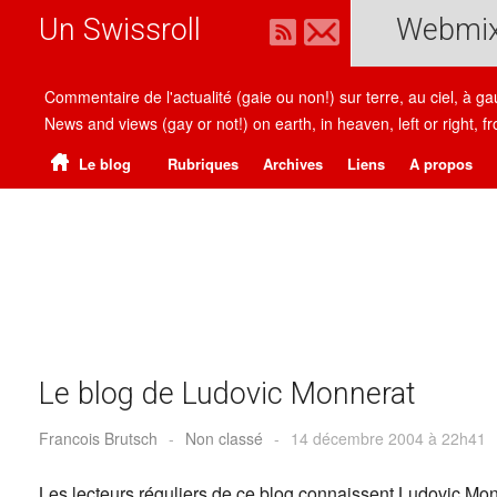
Un Swissroll
Webmi
Commentaire de l'actualité (gaie ou non!) sur terre, au ciel, à g
News and views (gay or not!) on earth, in heaven, left or right
Le blog
Rubriques
Archives
Liens
A propos
Le blog de Ludovic Monnerat
Francois Brutsch
-
Non classé
-
14 décembre 2004 à 22h41
Les lecteurs réguliers de ce blog connaissent Ludovic Monn