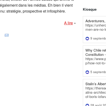
 également dans les médias. Eh bien il vient
Kiosque
nu: stratégie, prospective et infosphère.
Adventurers, 
A lire
»
https://unhe
men-are-no-l
9 septemb
Why Chile re
Constitution -
https://www.
p/how-not-to-
5 septemb
Stalin’s Alber
https://there
alins-architec
of-boris-iofan
28 août 2