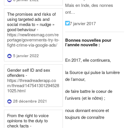
Mais en Inde, des nonnes
ont…
The promises and risks of
using targeted ads and
7 janvier 2017
social media to « nudge »
good behaviour -
https://newlinesmag.com/re
portage/governments-try-to-
Bonnes nouvelles pour
l’année nouvelle :
fight-crime-via-google-ads/
5 janvier 2022
En 2017, elle continuera,
Gender self ID and sex
la Source qui pulse la lumière
offenders -
de l’amour,
https://threadreaderapp.co
m/thread/147541301294528
1025.html
de faire battre le coeur de
l’univers (et le nôtre) ;
28 décembre 2021
nous donnant encore et
From the right to voice
toujours de connaître
opinions to the duty to
check facts -