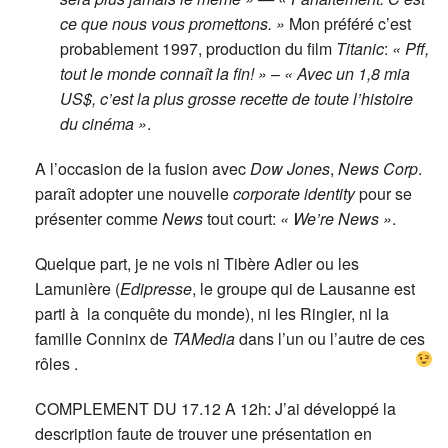
ce que nous vous promettons. »
Mon préféré c’est
probablement 1997, production du film
Titanic
:
« Pff,
tout le monde connaît la fin! »
–
« Avec un 1,8 mia
US$, c’est la plus grosse recette de toute l’histoire
du cinéma »
.
A l’occasion de la fusion avec
Dow Jones
,
News Corp
.
paraît adopter une nouvelle
corporate identity
pour se
présenter comme
News
tout court:
« We’re News »
.
Quelque part, je ne vois ni Tibère Adler ou les
Lamunière (
Edipresse
, le groupe qui de Lausanne est
parti à la conquête du monde), ni les Ringier, ni la
famille Conninx de
TAMedia
dans l’un ou l’autre de ces
rôles
.
COMPLEMENT DU 17.12 A 12h: J’ai développé la
description faute de trouver une présentation en