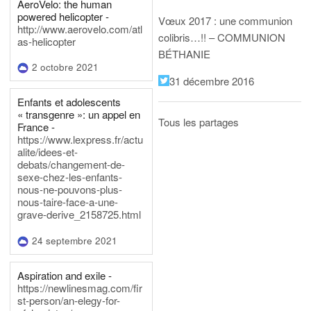
AeroVelo: the human
powered helicopter -
Vœux 2017 : une communion
http://www.aerovelo.com/atl
colibris…!! – COMMUNION
as-helicopter
BÉTHANIE
2 octobre 2021
31 décembre 2016
Enfants et adolescents
« transgenre »: un appel en
Tous les partages
France -
https://www.lexpress.fr/actu
alite/idees-et-
debats/changement-de-
sexe-chez-les-enfants-
nous-ne-pouvons-plus-
nous-taire-face-a-une-
grave-derive_2158725.html
24 septembre 2021
Aspiration and exile -
https://newlinesmag.com/fir
st-person/an-elegy-for-