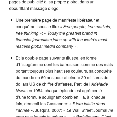
pages de publicité à sa propre gloire, dans un
ébouriffant massage d’ego:
Une première page de manifeste libérateur et
conquérant sous le titre
« Free people, free markets,
free thinking »
:
« Today the greatest brand in
financial journalism joins up with the world’s most
restless global media company »
.
Et la double page suivante illustre, en forme
d’histogramme dont les barres sont comme des mâts
portant toujours plus haut ses couleurs, sa conquête
du monde en 60 ans pour atteindre 30 milliards de
dollars US de chiffre d’affaires. Parti de l
‘Adelaide
News
en 1954, chaque épisode est agrémenté
d’une formule soulignant combien il a, à chaque
fois, démenti les Cassandre:
« Il fera faillite dans
l’année »
. Jusqu’à 2007:
« Le
Wall Street Journal
ne
sera plus jamais le même » — « Parfaitement. C’est