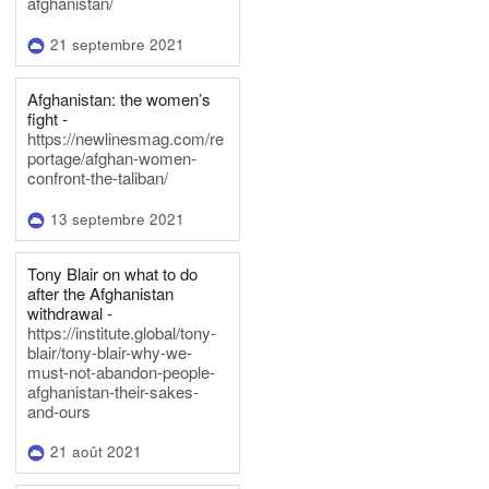
afghanistan/
21 septembre 2021
Afghanistan: the women’s
fight -
https://newlinesmag.com/re
portage/afghan-women-
confront-the-taliban/
13 septembre 2021
Tony Blair on what to do
after the Afghanistan
withdrawal -
https://institute.global/tony-
blair/tony-blair-why-we-
must-not-abandon-people-
afghanistan-their-sakes-
and-ours
21 août 2021