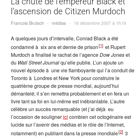
La chute de l’empereur Black et
l’ascension de Citizen Murdoch
Francois Brutsch
-
médias
-
16 décembre 2007 à 1h19
A quelques jours d’intervalle, Conrad Black a été
[
1
]
condamné à six ans et demie de prison
et Rupert
Murdoch a finalisé le rachat de l’agence
Dow Jones
et
du
Wall Street Journal
qu’elle publie. L’un ajoute un
nouvel épisode à une vie flamboyante qui l’a conduit de
Toronto à Londres et New York pour construire le
quatrième groupe de presse mondial, aujourd’hui
démantelé; il s’en remettra probablement et en fera un
livre tant sa foi en lui-même est inébranlable. L’autre
célèbre un succès remarquable (et j’ai déjà eu
l’occasion de souligner
ici
combien cet octogénaire est
lucide sur l’avenir des médias et le rôle de l’Internet,
[
2
]
notamment) en publiant dans la presse mondiale
3