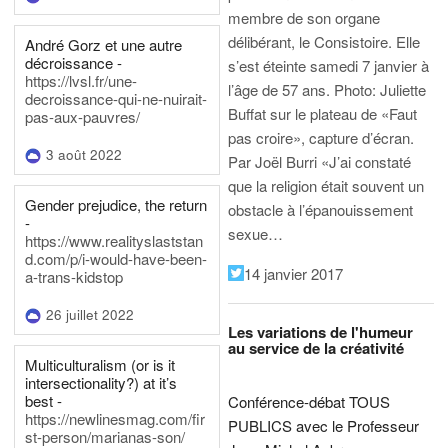
membre de son organe
délibérant, le Consistoire. Elle
André Gorz et une autre
décroissance -
s’est éteinte samedi 7 janvier à
https://lvsl.fr/une-
l’âge de 57 ans.
Photo: Juliette
decroissance-qui-ne-nuirait-
Buffat sur le plateau de «Faut
pas-aux-pauvres/
pas croire», capture d’écran.
3 août 2022
Par Joël Burri
«J’ai constaté
que la religion était souvent un
Gender prejudice, the return
obstacle à l’épanouissement
-
sexue…
https://www.realityslaststan
d.com/p/i-would-have-been-
14 janvier 2017
a-trans-kidstop
26 juillet 2022
Les variations de l'humeur
au service de la créativité
Multiculturalism (or is it
intersectionality?) at it’s
best -
Conférence-débat TOUS
https://newlinesmag.com/fir
PUBLICS avec le Professeur
st-person/marianas-son/