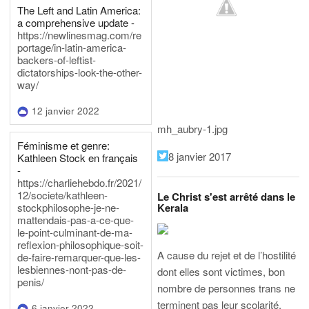
The Left and Latin America:
a comprehensive update -
https://newlinesmag.com/re
portage/in-latin-america-
backers-of-leftist-
dictatorships-look-the-other-
way/
12 janvier 2022
mh_aubry-1.jpg
Féminisme et genre:
8 janvier 2017
Kathleen Stock en français
-
https://charliehebdo.fr/2021/
12/societe/kathleen-
Le Christ s'est arrêté dans le
Kerala
stockphilosophe-je-ne-
mattendais-pas-a-ce-que-
le-point-culminant-de-ma-
reflexion-philosophique-soit-
A cause du rejet et de l’hostilité
de-faire-remarquer-que-les-
lesbiennes-nont-pas-de-
dont elles sont victimes, bon
penis/
nombre de personnes trans ne
terminent pas leur scolarité.
6 janvier 2022