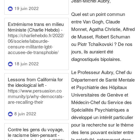
Jean-Michel Aubry,
19 juin 2022
Quel est un point commun
entre Van Gogh, Claude
Extrémisme trans en milieu
Monnet, Agatha Christie, Alfred
féministe (Charlie Hebdo) -
https://charliehebdo.fr/2022/
de Musset, Robert Schuman
06/societe/labsurde-
ou Piotr Tchaïkovski ? De nos
censure-militante-lgbt-
jours, ils auraient été
accusee-de-transphobie/
diagnostiqués bipolaires.
18 juin 2022
Le Professeur Aubry, Chef du
Lessons from California for
Département de Santé Mentale
the ideological left -
et Psychiatrie des Hôpitaux
https://www.persuasion.co
Universitaires de Genève et
mmunity/p/why-democrats-
are-recalling-their
Médecin-Chef du Service des
Spécialités Psychiatriques a
8 juin 2022
développé un intérêt particulier
pour la recherche sur le thème
Contre les gens du voyage,
des liens pouvant exister entre
le racisme bien-pensant -
la créativité, notamment dans