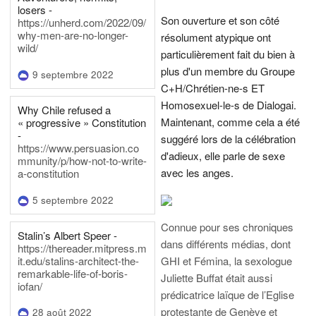
losers -
Son ouverture et son côté
https://unherd.com/2022/09/
why-men-are-no-longer-
résolument atypique ont
wild/
particulièrement fait du bien à
plus d'un membre du Groupe
9 septembre 2022
C+H/Chrétien-ne-s ET
Homosexuel-le-s de Dialogai.
Why Chile refused a
Maintenant, comme cela a été
« progressive » Constitution
-
suggéré lors de la célébration
https://www.persuasion.co
d'adieux, elle parle de sexe
mmunity/p/how-not-to-write-
avec les anges.
a-constitution
5 septembre 2022
Connue pour ses chroniques
Stalin’s Albert Speer -
dans différents médias, dont
https://thereader.mitpress.m
it.edu/stalins-architect-the-
GHI et Fémina, la sexologue
remarkable-life-of-boris-
Juliette Buffat était aussi
iofan/
prédicatrice laïque de l’Eglise
protestante de Genève et
28 août 2022