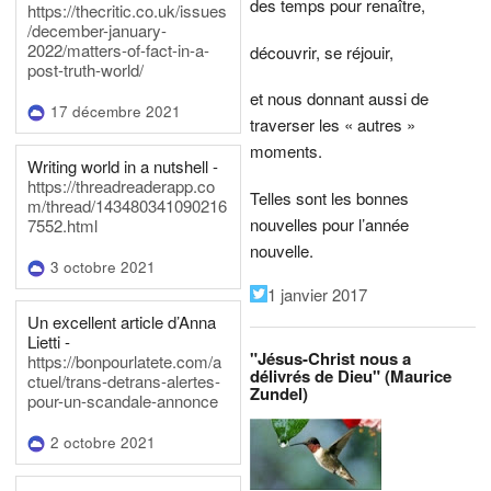
des temps pour renaître,
https://thecritic.co.uk/issues
/december-january-
2022/matters-of-fact-in-a-
découvrir, se réjouir,
post-truth-world/
et nous donnant aussi de
17 décembre 2021
traverser les « autres »
moments.
Writing world in a nutshell -
https://threadreaderapp.co
Telles sont les bonnes
m/thread/143480341090216
nouvelles pour l’année
7552.html
nouvelle.
3 octobre 2021
1 janvier 2017
Un excellent article d’Anna
Lietti -
"Jésus-Christ nous a
https://bonpourlatete.com/a
délivrés de Dieu" (Maurice
ctuel/trans-detrans-alertes-
Zundel)
pour-un-scandale-annonce
2 octobre 2021