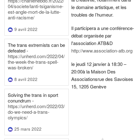
https://charliehebdo.fr/2022/
04/societe/lanti-tsiganisme-
le domaine artistique, et les
est-angle-mort-de-la-lutte-
troubles de l’humeur.
anti-racisme/
Il participera a une conférence-
9 avril 2022
débat organisée par
l'association ATB&D
The trans extremists can be
defeated -
http://www.association-atb.org
https://unherd.com/2022/04/
the-week-the-trans-spell-
le jeudi 12 janvier à 18:30 –
was-broken/
20:00
à la Maison Des
Associations
rue des Savoises
8 avril 2022
15, 1205 Genève
Solving the trans in sport
conundrum -
https://unherd.com/2022/03/
do-we-need-a-trans-
olympics/
25 mars 2022