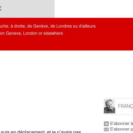
x
auche, à droite, de Genève, de Londres ou d'ailleurs
, from Geneva, London or elsewhere
FRANÇ
S'abonner à
S'abonner p
 suis en déplacement, et je n’avais pas