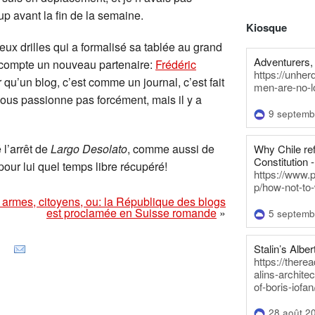
p avant la fin de la semaine.
Kiosque
x drilles qui a formalisé sa tablée au grand
Adventurers, 
compte un nouveau partenaire:
Frédéric
https://unhe
 qu’un blog, c’est comme un journal, c’est fait
men-are-no-l
vous passionne pas forcément, mais il y a
9 septemb
l’arrêt de
Largo Desolato
, comme aussi de
Why Chile re
Constitution -
ur lui quel temps libre récupéré!
https://www.
p/how-not-to-
 armes, citoyens, ou: la République des blogs
est proclamée en Suisse romande
»
5 septemb
Stalin’s Alber
https://there
alins-architec
of-boris-iofan
28 août 2