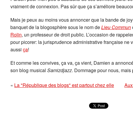
vraiment de connexion. Pas sûr que ça s’améliore beaucou
Mais je peux au moins vous annoncer que la bande de joyeu
banquet de la blogosphère sous le nom de
Lieu Commun
Rolin
, un professeur de droit public. L’occasion de rappeler
pour picorer: la jurisprudence administrative française ne 
aussi
ça
!
Et comme les convives, ça va, ça vient, Damien a annoncé 
son blog musical
Samizdjazz
. Dommage pour nous, mais po
«
La "République des blogs" est partout chez elle
Aux