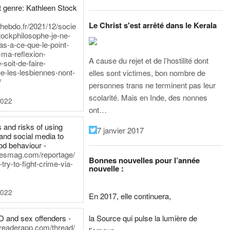
 genre: Kathleen Stock
Le Christ s'est arrêté dans le Kerala
iehebdo.fr/2021/12/socie
tockphilosophe-je-ne-
as-a-ce-que-le-point-
-ma-reflexion-
A cause du rejet et de l’hostilité dont
-soit-de-faire-
e-les-lesbiennes-nont-
elles sont victimes, bon nombre de
/
personnes trans ne terminent pas leur
scolarité. Mais en Inde, des nonnes
2022
ont…
 and risks of using
7 janvier 2017
and social media to
od behaviour -
inesmag.com/reportage/
Bonnes nouvelles pour l’année
ry-to-fight-crime-via-
nouvelle :
2022
En 2017, elle continuera,
la Source qui pulse la lumière de
D and sex offenders -
dreaderapp.com/thread/