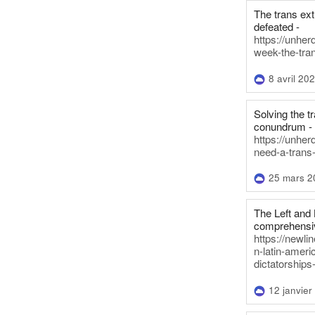
The trans ex
defeated -
https://unher
week-the-tra
8 avril 20
Solving the tr
conundrum -
https://unhe
need-a-trans
25 mars 2
The Left and 
comprehensiv
https://newl
n-latin-americ
dictatorships
12 janvier