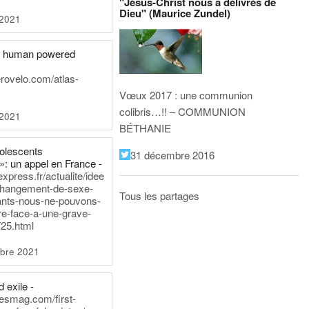
"Jésus-Christ nous a délivrés de
Dieu" (Maurice Zundel)
 2021
he human powered
erovelo.com/atlas-
Vœux 2017 : une communion
colibris…!! – COMMUNION
 2021
BÉTHANIE
dolescents
31 décembre 2016
»: un appel en France -
express.fr/actualite/idee
changement-de-sexe-
Tous les partages
ants-nous-ne-pouvons-
re-face-a-une-grave-
25.html
bre 2021
 exile -
nesmag.com/first-