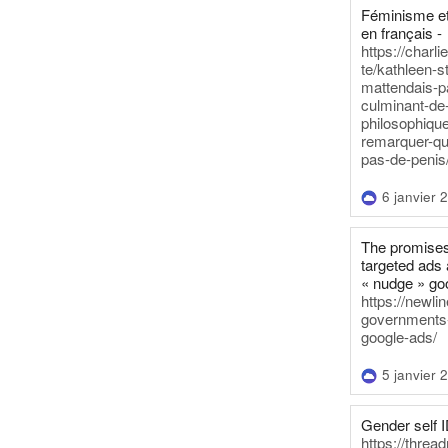
Féminisme et
en français -
https://charl
te/kathleen-s
mattendais-p
culminant-de
philosophique
remarquer-qu
pas-de-penis
6 janvier 
The promises
targeted ads 
« nudge » go
https://newl
governments-t
google-ads/
5 janvier 
Gender self I
https://threa