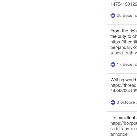
14754130129
28 décem
From the righ
the duty to c
https://thecr
ber-january-2
a-post-truth-
17 décem
Writing world 
https://threa
14348034109
3 octobre
Un excellent a
https://bonpo
s-detrans-ale
annonce