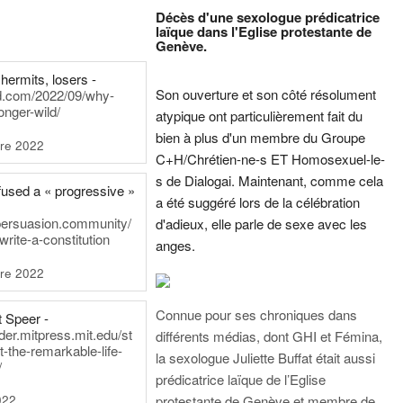
Décès d'une sexologue prédicatrice
laïque dans l'Eglise protestante de
Genève.
hermits, losers -
Son ouverture et son côté résolument
rd.com/2022/09/why-
onger-wild/
atypique ont particulièrement fait du
bien à plus d'un membre du Groupe
re 2022
C+H/Chrétien-ne-s ET Homosexuel-le-
s de Dialogai. Maintenant, comme cela
fused a « progressive »
a été suggéré lors de la célébration
persuasion.community/
d'adieux, elle parle de sexe avec les
write-a-constitution
anges.
re 2022
Connue pour ses chroniques dans
t Speer -
ader.mitpress.mit.edu/st
différents médias, dont GHI et Fémina,
t-the-remarkable-life-
la sexologue Juliette Buffat était aussi
/
prédicatrice laïque de l’Eglise
022
protestante de Genève et membre de