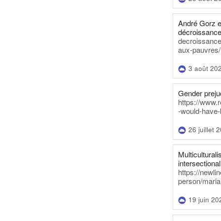
André Gorz e
décroissance
decroissance-
aux-pauvres/
3 août 20
Gender prejud
https://www.r
-would-have-
26 juillet 
Multiculturalis
intersectionali
https://newli
person/maria
19 juin 20