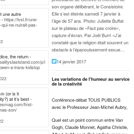
son organe délibérant, le Consistoire.
Elle s’est éteinte samedi 7 janvier à
t une autre
 -
https://lvsl.fr/une-
l’âge de 57 ans.
Photo: Juliette Buffat
qui-ne-nuirait-pas-
sur le plateau de «Faut pas croire»,
capture d’écran.
Par Joël Burri
«J’ai
22
constaté que la religion était souvent un
obstacle à l’épanouissement sexue…
ice, the return -
14 janvier 2017
ealityslaststand.com/p/i
been-a-trans-kidstop
2022
Les variations de l'humeur au service
de la créativité
m (or is it
ty?) at it’s best -
Conférence-débat TOUS PUBLICS
nesmag.com/first-
avec le Professeur Jean-Michel Aubry,
nas-son/
Quel est un point commun entre Van
22
Gogh, Claude Monnet, Agatha Christie,