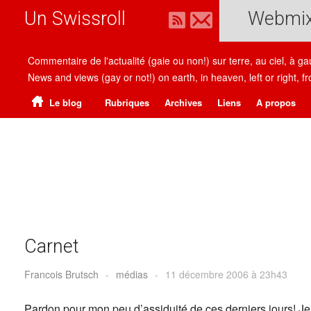
Un Swissroll
Webmi
Commentaire de l'actualité (gaie ou non!) sur terre, au ciel, à g
News and views (gay or not!) on earth, in heaven, left or right
Le blog
Rubriques
Archives
Liens
A propos
Carnet
Francois Brutsch
-
médias
-
11 décembre 2006 à 23h43
Pardon pour mon peu d’assiduité de ces derniers jours! Je