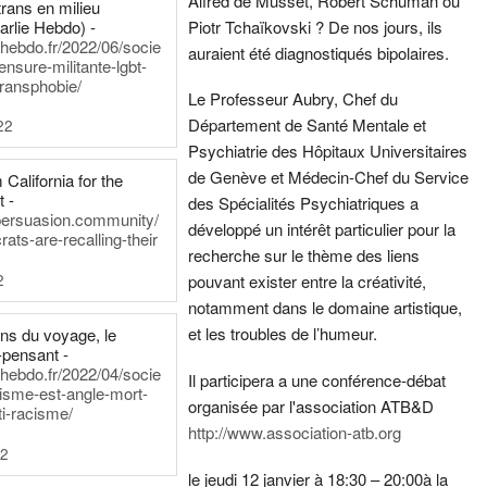
Alfred de Musset, Robert Schuman ou
rans en milieu
arlie Hebdo) -
Piotr Tchaïkovski ? De nos jours, ils
iehebdo.fr/2022/06/socie
auraient été diagnostiqués bipolaires.
ensure-militante-lgbt-
ransphobie/
Le Professeur Aubry, Chef du
Département de Santé Mentale et
22
Psychiatrie des Hôpitaux Universitaires
de Genève et Médecin-Chef du Service
California for the
t -
des Spécialités Psychiatriques a
persuasion.community/
développé un intérêt particulier pour la
ts-are-recalling-their
recherche sur le thème des liens
2
pouvant exister entre la créativité,
notamment dans le domaine artistique,
et les troubles de l’humeur.
ens du voyage, le
-pensant -
iehebdo.fr/2022/04/socie
Il participera a une conférence-débat
anisme-est-angle-mort-
organisée par l'association ATB&D
ti-racisme/
http://www.association-atb.org
22
le jeudi 12 janvier à 18:30 – 20:00
à la