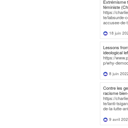
Extrémisme t
féministe (Ch
https://charl
te/labsurde-c
accusee-de-t
18 juin 20
Lessons from 
ideological lef
https://www.
p/why-democra
8 juin 202
Contre les g
racisme bien
https://charl
te/lanti-tsig
de-la-lutte-an
9 avril 20