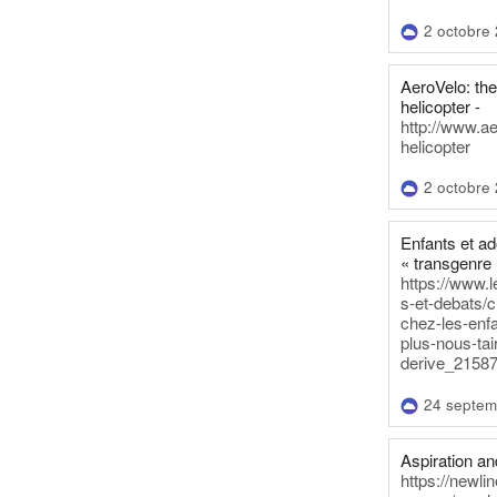
2 octobre
AeroVelo: t
helicopter -
http://www.a
helicopter
2 octobre
Enfants et a
« transgenre 
https://www.l
s-et-debats/
chez-les-enf
plus-nous-tai
derive_21587
24 septem
Aspiration and
https://newli