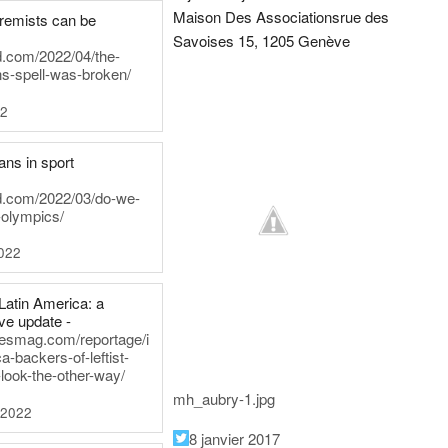
Maison Des Associations
rue des
tremists can be
Savoises 15, 1205 Genève
d.com/2022/04/the-
ns-spell-was-broken/
22
ans in sport
rd.com/2022/03/do-we-
-olympics/
022
Latin America: a
e update -
inesmag.com/reportage/i
a-backers-of-leftist-
-look-the-other-way/
mh_aubry-1.jpg
 2022
8 janvier 2017