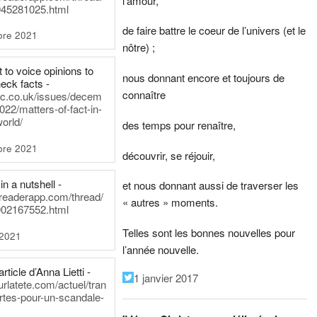
l’amour,
45281025.html
de faire battre le coeur de l’univers (et le
bre 2021
nôtre) ;
t to voice opinions to
nous donnant encore et toujours de
heck facts -
connaître
itic.co.uk/issues/decem
022/matters-of-fact-in-
world/
des temps pour renaître,
bre 2021
découvrir, se réjouir,
in a nutshell -
et nous donnant aussi de traverser les
dreaderapp.com/thread/
« autres » moments.
02167552.html
Telles sont les bonnes nouvelles pour
 2021
l’année nouvelle.
rticle d’Anna Lietti -
1 janvier 2017
urlatete.com/actuel/tran
rtes-pour-un-scandale-