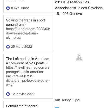
20:00
à la Maison Des
Associations
rue des Savoises
8 avril 2022
15, 1205 Genève
Solving the trans in sport
conundrum -
https://unherd.com/2022/03/
do-we-need-a-trans-
olympics/
25 mars 2022
The Left and Latin America:
a comprehensive update -
https://newlinesmag.com/re
portage/in-latin-america-
backers-of-leftist-
dictatorships-look-the-other-
way/
12 janvier 2022
mh_aubry-1.jpg
Féminisme et genre: