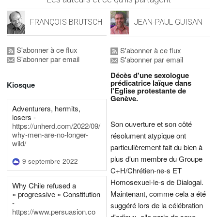
FRANÇOIS BRUTSCH
JEAN-PAUL GUISAN
S'abonner à ce flux
S'abonner à ce flux
S'abonner par email
S'abonner par email
Décès d'une sexologue
prédicatrice laïque dans
Kiosque
l'Eglise protestante de
Genève.
Adventurers, hermits,
losers -
Son ouverture et son côté
https://unherd.com/2022/09/
why-men-are-no-longer-
résolument atypique ont
wild/
particulièrement fait du bien à
plus d'un membre du Groupe
9 septembre 2022
C+H/Chrétien-ne-s ET
Homosexuel-le-s de Dialogai.
Why Chile refused a
Maintenant, comme cela a été
« progressive » Constitution
-
suggéré lors de la célébration
https://www.persuasion.co
d'adieux, elle parle de sexe