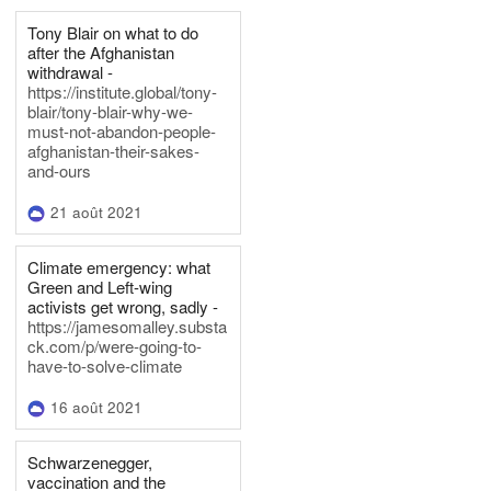
Tony Blair on what to do
after the Afghanistan
withdrawal -
https://institute.global/tony-
blair/tony-blair-why-we-
must-not-abandon-people-
afghanistan-their-sakes-
and-ours
21 août 2021
Climate emergency: what
Green and Left-wing
activists get wrong, sadly -
https://jamesomalley.substa
ck.com/p/were-going-to-
have-to-solve-climate
16 août 2021
Schwarzenegger,
vaccination and the