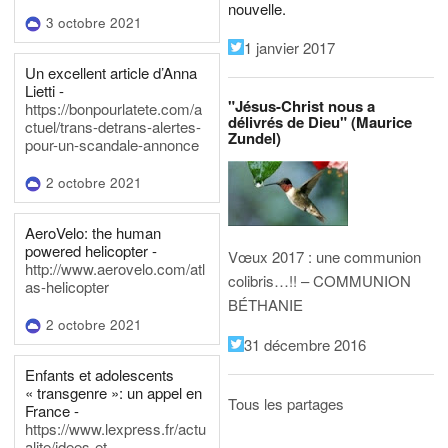
nouvelle.
3 octobre 2021
1 janvier 2017
Un excellent article d’Anna
Lietti -
"Jésus-Christ nous a
https://bonpourlatete.com/a
délivrés de Dieu" (Maurice
ctuel/trans-detrans-alertes-
Zundel)
pour-un-scandale-annonce
2 octobre 2021
AeroVelo: the human
powered helicopter -
Vœux 2017 : une communion
http://www.aerovelo.com/atl
colibris…!! – COMMUNION
as-helicopter
BÉTHANIE
2 octobre 2021
31 décembre 2016
Enfants et adolescents
« transgenre »: un appel en
Tous les partages
France -
https://www.lexpress.fr/actu
alite/idees-et-