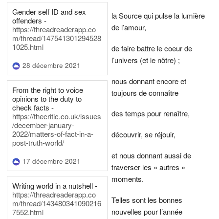
Gender self ID and sex
la Source qui pulse la lumière
offenders -
de l’amour,
https://threadreaderapp.co
m/thread/147541301294528
1025.html
de faire battre le coeur de
l’univers (et le nôtre) ;
28 décembre 2021
nous donnant encore et
From the right to voice
toujours de connaître
opinions to the duty to
check facts -
des temps pour renaître,
https://thecritic.co.uk/issues
/december-january-
2022/matters-of-fact-in-a-
découvrir, se réjouir,
post-truth-world/
et nous donnant aussi de
17 décembre 2021
traverser les « autres »
moments.
Writing world in a nutshell -
https://threadreaderapp.co
Telles sont les bonnes
m/thread/143480341090216
nouvelles pour l’année
7552.html