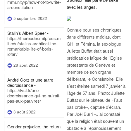
mmunity/p/how-not-to-write-
avec les anges.
a-constitution
5 septembre 2022
Connue pour ses chroniques
Stalin’s Albert Speer -
dans différents médias, dont
https://thereader.mitpress.m
it.edu/stalins-architect-the-
GHI et Fémina, la sexologue
remarkable-life-of-boris-
Juliette Buffat était aussi
iofan/
prédicatrice laïque de l’Eglise
protestante de Genève et
28 août 2022
membre de son organe
délibérant, le Consistoire. Elle
André Gorz et une autre
décroissance -
s’est éteinte samedi 7 janvier à
https://lvsl.fr/une-
l’âge de 57 ans.
Photo: Juliette
decroissance-qui-ne-nuirait-
Buffat sur le plateau de «Faut
pas-aux-pauvres/
pas croire», capture d’écran.
3 août 2022
Par Joël Burri
«J’ai constaté
que la religion était souvent un
Gender prejudice, the return
obstacle à l’épanouissement