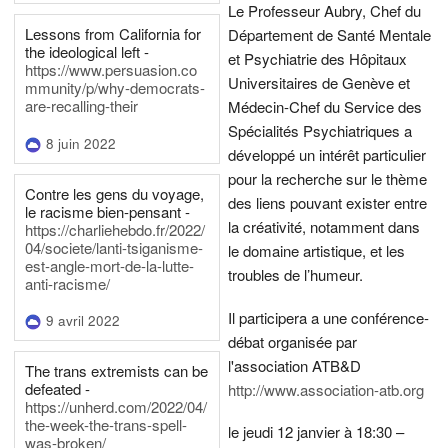
Le Professeur Aubry, Chef du
Lessons from California for
Département de Santé Mentale
the ideological left -
et Psychiatrie des Hôpitaux
https://www.persuasion.co
Universitaires de Genève et
mmunity/p/why-democrats-
are-recalling-their
Médecin-Chef du Service des
Spécialités Psychiatriques a
8 juin 2022
développé un intérêt particulier
pour la recherche sur le thème
Contre les gens du voyage,
des liens pouvant exister entre
le racisme bien-pensant -
la créativité, notamment dans
https://charliehebdo.fr/2022/
04/societe/lanti-tsiganisme-
le domaine artistique, et les
est-angle-mort-de-la-lutte-
troubles de l’humeur.
anti-racisme/
Il participera a une conférence-
9 avril 2022
débat organisée par
l'association ATB&D
The trans extremists can be
defeated -
http://www.association-atb.org
https://unherd.com/2022/04/
the-week-the-trans-spell-
le jeudi 12 janvier à 18:30 –
was-broken/