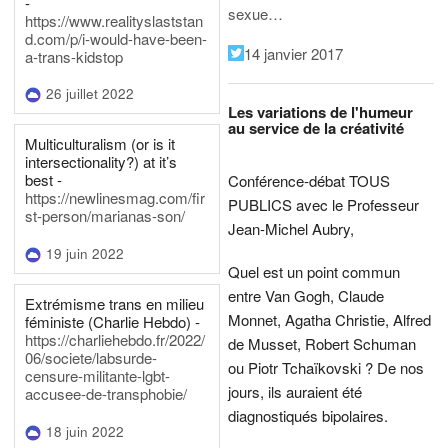
-
sexue…
https://www.realityslaststan
d.com/p/i-would-have-been-
14 janvier 2017
a-trans-kidstop
26 juillet 2022
Les variations de l'humeur
au service de la créativité
Multiculturalism (or is it
intersectionality?) at it’s
best -
Conférence-débat TOUS
https://newlinesmag.com/fir
PUBLICS avec le Professeur
st-person/marianas-son/
Jean-Michel Aubry,
19 juin 2022
Quel est un point commun
entre Van Gogh, Claude
Extrémisme trans en milieu
Monnet, Agatha Christie, Alfred
féministe (Charlie Hebdo) -
https://charliehebdo.fr/2022/
de Musset, Robert Schuman
06/societe/labsurde-
ou Piotr Tchaïkovski ? De nos
censure-militante-lgbt-
jours, ils auraient été
accusee-de-transphobie/
diagnostiqués bipolaires.
18 juin 2022