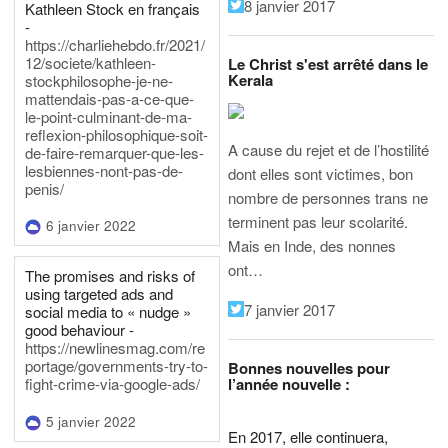
8 janvier 2017
Kathleen Stock en français
-
https://charliehebdo.fr/2021/
12/societe/kathleen-
Le Christ s'est arrêté dans le
Kerala
stockphilosophe-je-ne-
mattendais-pas-a-ce-que-
le-point-culminant-de-ma-
reflexion-philosophique-soit-
A cause du rejet et de l’hostilité
de-faire-remarquer-que-les-
lesbiennes-nont-pas-de-
dont elles sont victimes, bon
penis/
nombre de personnes trans ne
terminent pas leur scolarité.
6 janvier 2022
Mais en Inde, des nonnes
ont…
The promises and risks of
using targeted ads and
7 janvier 2017
social media to « nudge »
good behaviour -
https://newlinesmag.com/re
portage/governments-try-to-
Bonnes nouvelles pour
l’année nouvelle :
fight-crime-via-google-ads/
5 janvier 2022
En 2017, elle continuera,