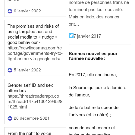
nombre de personnes trans ne
terminent pas leur scolarité.
6 janvier 2022
Mais en Inde, des nonnes
ont…
The promises and risks of
using targeted ads and
7 janvier 2017
social media to « nudge »
good behaviour -
https://newlinesmag.com/re
portage/governments-try-to-
Bonnes nouvelles pour
l’année nouvelle :
fight-crime-via-google-ads/
5 janvier 2022
En 2017, elle continuera,
Gender self ID and sex
la Source qui pulse la lumière
offenders -
de l’amour,
https://threadreaderapp.co
m/thread/147541301294528
1025.html
de faire battre le coeur de
l’univers (et le nôtre) ;
28 décembre 2021
nous donnant encore et
From the right to voice
toujours de connaître