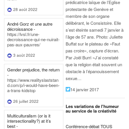
prédicatrice laïque de l’Eglise
protestante de Genève et
28 août 2022
membre de son organe
délibérant, le Consistoire. Elle
André Gorz et une autre
décroissance -
s’est éteinte samedi 7 janvier à
https://lvsl.fr/une-
l’âge de 57 ans.
Photo: Juliette
decroissance-qui-ne-nuirait-
Buffat sur le plateau de «Faut
pas-aux-pauvres/
pas croire», capture d’écran.
3 août 2022
Par Joël Burri
«J’ai constaté
que la religion était souvent un
Gender prejudice, the return
obstacle à l’épanouissement
-
sexue…
https://www.realityslaststan
d.com/p/i-would-have-been-
14 janvier 2017
a-trans-kidstop
26 juillet 2022
Les variations de l'humeur
au service de la créativité
Multiculturalism (or is it
intersectionality?) at it’s
best -
Conférence-débat TOUS