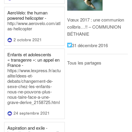
AeroVelo: the human
powered helicopter -
Vœux 2017 : une communion
http://www.aerovelo.com/atl
colibris…!! – COMMUNION
as-helicopter
BÉTHANIE
2 octobre 2021
31 décembre 2016
Enfants et adolescents
« transgenre »: un appel en
Tous les partages
France -
https://www.lexpress.fr/actu
alite/idees-et-
debats/changement-de-
sexe-chez-les-enfants-
nous-ne-pouvons-plus-
nous-taire-face-a-une-
grave-derive_2158725.html
24 septembre 2021
Aspiration and exile -