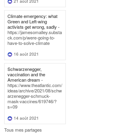
21 août 2021
Climate emergency: what
Green and Left-wing
activists get wrong, sadly -
https://jamesomalley.substa
ck.com/p/were-going-to-
have-to-solve-climate
16 août 2021
Schwarzenegger,
vaccination and the
American dream -
https://www.theatlantic.com/
ideas/archive/2021/08/schw
arzenegger-schmuck-
mask-vaccines/619746/?
s=09
14 août 2021
Tous mes partages