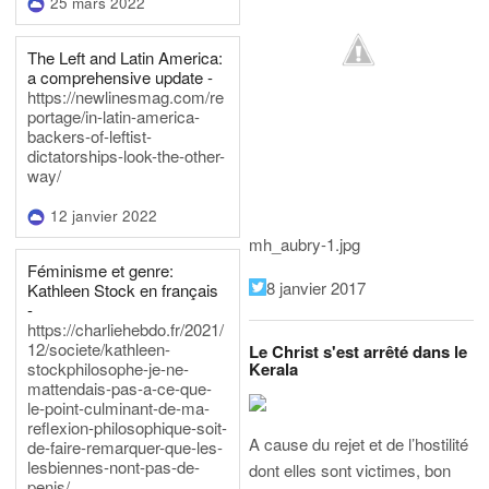
25 mars 2022
The Left and Latin America:
a comprehensive update -
https://newlinesmag.com/re
portage/in-latin-america-
backers-of-leftist-
dictatorships-look-the-other-
way/
12 janvier 2022
mh_aubry-1.jpg
Féminisme et genre:
8 janvier 2017
Kathleen Stock en français
-
https://charliehebdo.fr/2021/
12/societe/kathleen-
Le Christ s'est arrêté dans le
Kerala
stockphilosophe-je-ne-
mattendais-pas-a-ce-que-
le-point-culminant-de-ma-
reflexion-philosophique-soit-
A cause du rejet et de l’hostilité
de-faire-remarquer-que-les-
lesbiennes-nont-pas-de-
dont elles sont victimes, bon
penis/