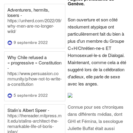
Genève.
Adventurers, hermits,
losers -
Son ouverture et son côté
https://unherd.com/2022/09/
why-men-are-no-longer-
résolument atypique ont
wild/
particulièrement fait du bien à
plus d'un membre du Groupe
9 septembre 2022
C+H/Chrétien-ne-s ET
Homosexuel-le-s de Dialogai.
Why Chile refused a
Maintenant, comme cela a été
« progressive » Constitution
-
suggéré lors de la célébration
https://www.persuasion.co
d'adieux, elle parle de sexe
mmunity/p/how-not-to-write-
avec les anges.
a-constitution
5 septembre 2022
Connue pour ses chroniques
Stalin’s Albert Speer -
dans différents médias, dont
https://thereader.mitpress.m
it.edu/stalins-architect-the-
GHI et Fémina, la sexologue
remarkable-life-of-boris-
Juliette Buffat était aussi
iofan/