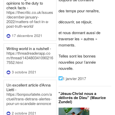
opinions to the duty to
check facts -
des temps pour renaître,
https://thecritic.co.uk/issues
/december-january-
2022/matters-of-fact-in-a-
découvrir, se réjouir,
post-truth-world/
et nous donnant aussi de
17 décembre 2021
traverser les « autres »
moments.
Writing world in a nutshell -
https://threadreaderapp.co
Telles sont les bonnes
m/thread/143480341090216
nouvelles pour l’année
7552.html
nouvelle.
3 octobre 2021
1 janvier 2017
Un excellent article d’Anna
Lietti -
"Jésus-Christ nous a
https://bonpourlatete.com/a
délivrés de Dieu" (Maurice
ctuel/trans-detrans-alertes-
Zundel)
pour-un-scandale-annonce
2 octobre 2021