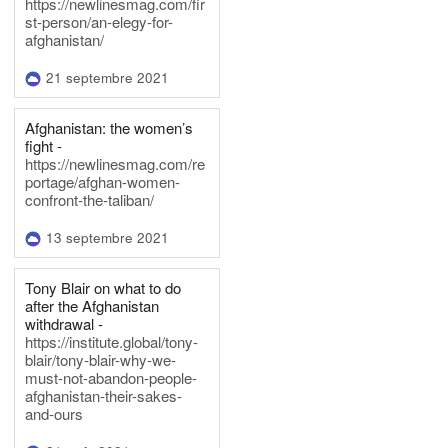
https://newlinesmag.com/fir
st-person/an-elegy-for-
afghanistan/
21 septembre 2021
Afghanistan: the women’s
fight -
https://newlinesmag.com/re
portage/afghan-women-
confront-the-taliban/
13 septembre 2021
Tony Blair on what to do
after the Afghanistan
withdrawal -
https://institute.global/tony-
blair/tony-blair-why-we-
must-not-abandon-people-
afghanistan-their-sakes-
and-ours