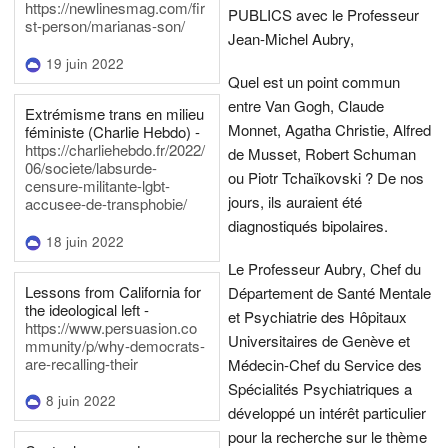
https://newlinesmag.com/fir
PUBLICS avec le Professeur
st-person/marianas-son/
Jean-Michel Aubry,
19 juin 2022
Quel est un point commun
entre Van Gogh, Claude
Extrémisme trans en milieu
Monnet, Agatha Christie, Alfred
féministe (Charlie Hebdo) -
https://charliehebdo.fr/2022/
de Musset, Robert Schuman
06/societe/labsurde-
ou Piotr Tchaïkovski ? De nos
censure-militante-lgbt-
jours, ils auraient été
accusee-de-transphobie/
diagnostiqués bipolaires.
18 juin 2022
Le Professeur Aubry, Chef du
Lessons from California for
Département de Santé Mentale
the ideological left -
et Psychiatrie des Hôpitaux
https://www.persuasion.co
Universitaires de Genève et
mmunity/p/why-democrats-
are-recalling-their
Médecin-Chef du Service des
Spécialités Psychiatriques a
8 juin 2022
développé un intérêt particulier
pour la recherche sur le thème