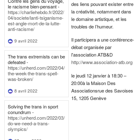
Contre les gens du voyage,
des liens pouvant exister entre
le racisme bien-pensant -
la créativité, notamment dans
https://charliehebdo.fr/2022/
04/societe/lanti-tsiganisme-
le domaine artistique, et les
est-angle-mort-de-la-lutte-
troubles de l’humeur.
anti-racisme/
Il participera a une conférence-
9 avril 2022
débat organisée par
l'association ATB&D
The trans extremists can be
defeated -
http://www.association-atb.org
https://unherd.com/2022/04/
the-week-the-trans-spell-
le jeudi 12 janvier à 18:30 –
was-broken/
20:00
à la Maison Des
Associations
rue des Savoises
8 avril 2022
15, 1205 Genève
Solving the trans in sport
conundrum -
https://unherd.com/2022/03/
do-we-need-a-trans-
olympics/