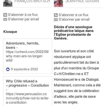
FRANÇOIS BRUTSCH
JEAN-PAUL GUISAN
S'abonner à ce flux
S'abonner à ce flux
S'abonner par email
S'abonner par email
Décès d'une sexologue
prédicatrice laïque dans
Kiosque
l'Eglise protestante de
Genève.
Adventurers, hermits,
losers -
Son ouverture et son côté
https://unherd.com/2022/09/
why-men-are-no-longer-
résolument atypique ont
wild/
particulièrement fait du bien à
plus d'un membre du Groupe
9 septembre 2022
C+H/Chrétien-ne-s ET
Homosexuel-le-s de Dialogai.
Why Chile refused a
Maintenant, comme cela a été
« progressive » Constitution
-
suggéré lors de la célébration
https://www.persuasion.co
d'adieux, elle parle de sexe
mmunity/p/how-not-to-write-
avec les anges.
a-constitution