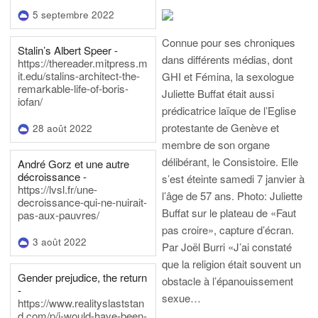
5 septembre 2022
Connue pour ses chroniques
Stalin’s Albert Speer -
dans différents médias, dont
https://thereader.mitpress.m
it.edu/stalins-architect-the-
GHI et Fémina, la sexologue
remarkable-life-of-boris-
Juliette Buffat était aussi
iofan/
prédicatrice laïque de l’Eglise
protestante de Genève et
28 août 2022
membre de son organe
délibérant, le Consistoire. Elle
André Gorz et une autre
décroissance -
s’est éteinte samedi 7 janvier à
https://lvsl.fr/une-
l’âge de 57 ans.
Photo: Juliette
decroissance-qui-ne-nuirait-
Buffat sur le plateau de «Faut
pas-aux-pauvres/
pas croire», capture d’écran.
3 août 2022
Par Joël Burri
«J’ai constaté
que la religion était souvent un
Gender prejudice, the return
obstacle à l’épanouissement
-
sexue…
https://www.realityslaststan
d.com/p/i-would-have-been-