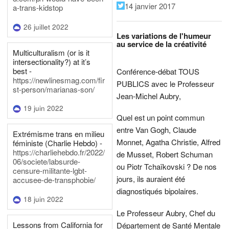
14 janvier 2017
a-trans-kidstop
26 juillet 2022
Les variations de l'humeur
au service de la créativité
Multiculturalism (or is it
intersectionality?) at it’s
best -
Conférence-débat TOUS
https://newlinesmag.com/fir
PUBLICS avec le Professeur
st-person/marianas-son/
Jean-Michel Aubry,
19 juin 2022
Quel est un point commun
entre Van Gogh, Claude
Extrémisme trans en milieu
Monnet, Agatha Christie, Alfred
féministe (Charlie Hebdo) -
https://charliehebdo.fr/2022/
de Musset, Robert Schuman
06/societe/labsurde-
ou Piotr Tchaïkovski ? De nos
censure-militante-lgbt-
jours, ils auraient été
accusee-de-transphobie/
diagnostiqués bipolaires.
18 juin 2022
Le Professeur Aubry, Chef du
Lessons from California for
Département de Santé Mentale