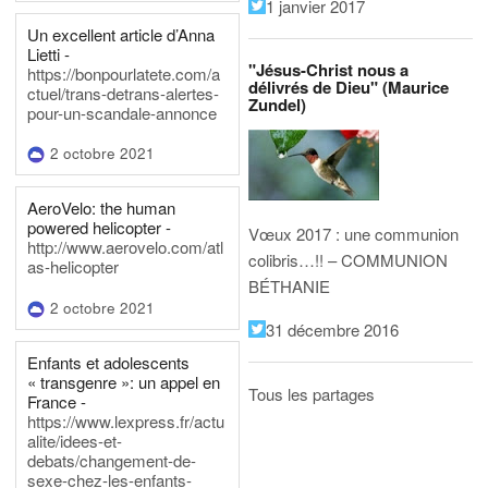
1 janvier 2017
Un excellent article d’Anna
Lietti -
"Jésus-Christ nous a
https://bonpourlatete.com/a
délivrés de Dieu" (Maurice
ctuel/trans-detrans-alertes-
Zundel)
pour-un-scandale-annonce
2 octobre 2021
AeroVelo: the human
powered helicopter -
Vœux 2017 : une communion
http://www.aerovelo.com/atl
colibris…!! – COMMUNION
as-helicopter
BÉTHANIE
2 octobre 2021
31 décembre 2016
Enfants et adolescents
« transgenre »: un appel en
Tous les partages
France -
https://www.lexpress.fr/actu
alite/idees-et-
debats/changement-de-
sexe-chez-les-enfants-