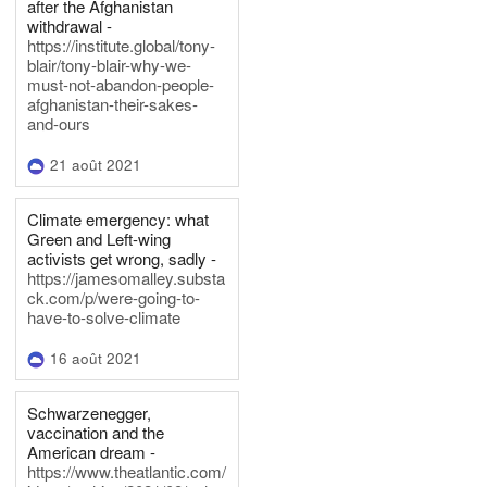
after the Afghanistan
withdrawal -
https://institute.global/tony-
blair/tony-blair-why-we-
must-not-abandon-people-
afghanistan-their-sakes-
and-ours
21 août 2021
Climate emergency: what
Green and Left-wing
activists get wrong, sadly -
https://jamesomalley.substa
ck.com/p/were-going-to-
have-to-solve-climate
16 août 2021
Schwarzenegger,
vaccination and the
American dream -
https://www.theatlantic.com/