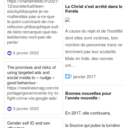
https://charliehebdo.fr/2021/
12/societe/kathleen-
Le Christ s'est arrêté dans le
Kerala
stockphilosophe-je-ne-
mattendais-pas-a-ce-que-
le-point-culminant-de-ma-
reflexion-philosophique-soit-
A cause du rejet et de l’hostilité
de-faire-remarquer-que-les-
lesbiennes-nont-pas-de-
dont elles sont victimes, bon
penis/
nombre de personnes trans ne
terminent pas leur scolarité.
6 janvier 2022
Mais en Inde, des nonnes
ont…
The promises and risks of
using targeted ads and
7 janvier 2017
social media to « nudge »
good behaviour -
https://newlinesmag.com/re
portage/governments-try-to-
Bonnes nouvelles pour
l’année nouvelle :
fight-crime-via-google-ads/
5 janvier 2022
En 2017, elle continuera,
Gender self ID and sex
la Source qui pulse la lumière
offenders -