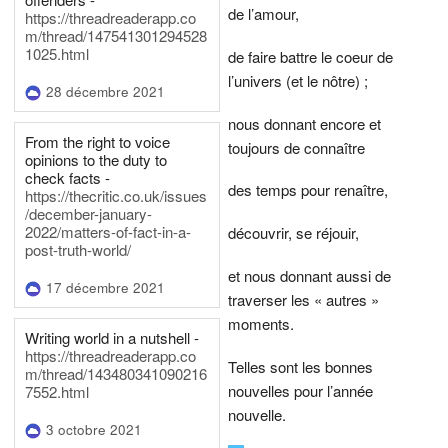
de l’amour,
https://threadreaderapp.co
m/thread/147541301294528
1025.html
de faire battre le coeur de
l’univers (et le nôtre) ;
28 décembre 2021
nous donnant encore et
From the right to voice
toujours de connaître
opinions to the duty to
check facts -
des temps pour renaître,
https://thecritic.co.uk/issues
/december-january-
2022/matters-of-fact-in-a-
découvrir, se réjouir,
post-truth-world/
et nous donnant aussi de
17 décembre 2021
traverser les « autres »
moments.
Writing world in a nutshell -
https://threadreaderapp.co
Telles sont les bonnes
m/thread/143480341090216
nouvelles pour l’année
7552.html
nouvelle.
3 octobre 2021