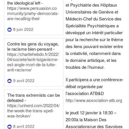
the ideological left -
et Psychiatrie des Hôpitaux
https://www.persuasion.co
Universitaires de Genève et
mmunity/p/why-democrats-
are-recalling-their
Médecin-Chef du Service des
Spécialités Psychiatriques a
8 juin 2022
développé un intérêt particulier
pour la recherche sur le thème
Contre les gens du voyage,
des liens pouvant exister entre
le racisme bien-pensant -
la créativité, notamment dans
https://charliehebdo.fr/2022/
04/societe/lanti-tsiganisme-
le domaine artistique, et les
est-angle-mort-de-la-lutte-
troubles de l’humeur.
anti-racisme/
Il participera a une conférence-
9 avril 2022
débat organisée par
l'association ATB&D
The trans extremists can be
defeated -
http://www.association-atb.org
https://unherd.com/2022/04/
the-week-the-trans-spell-
le jeudi 12 janvier à 18:30 –
was-broken/
20:00
à la Maison Des
Associations
rue des Savoises
8 avril 2022