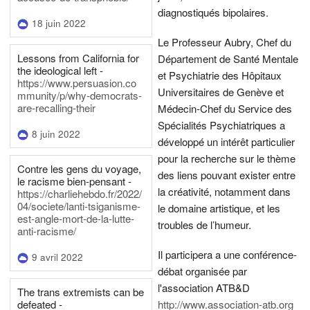
diagnostiqués bipolaires.
18 juin 2022
Le Professeur Aubry, Chef du
Lessons from California for
Département de Santé Mentale
the ideological left -
et Psychiatrie des Hôpitaux
https://www.persuasion.co
Universitaires de Genève et
mmunity/p/why-democrats-
are-recalling-their
Médecin-Chef du Service des
Spécialités Psychiatriques a
8 juin 2022
développé un intérêt particulier
pour la recherche sur le thème
Contre les gens du voyage,
des liens pouvant exister entre
le racisme bien-pensant -
la créativité, notamment dans
https://charliehebdo.fr/2022/
04/societe/lanti-tsiganisme-
le domaine artistique, et les
est-angle-mort-de-la-lutte-
troubles de l’humeur.
anti-racisme/
Il participera a une conférence-
9 avril 2022
débat organisée par
l'association ATB&D
The trans extremists can be
defeated -
http://www.association-atb.org