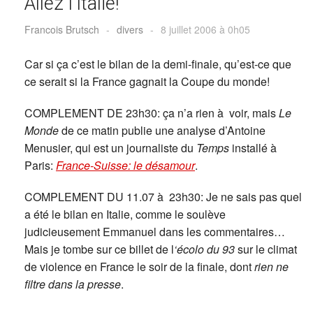
Allez l’Italie!
Francois Brutsch
-
divers
-
8 juillet 2006 à 0h05
Car si ça c’est le bilan de la demi-finale, qu’est-ce que
ce serait si la France gagnait la Coupe du monde!
COMPLEMENT DE 23h30: ça n’a rien à voir, mais
Le
Monde
de ce matin publie une analyse d’Antoine
Menusier, qui est un journaliste du
Temps
installé à
Paris:
France-Suisse: le désamour
.
COMPLEMENT DU 11.07 à 23h30: Je ne sais pas quel
a été le bilan en Italie, comme le soulève
judicieusement Emmanuel dans les commentaires…
Mais je tombe sur ce billet de l
‘écolo du 93
sur le climat
de violence en France le soir de la finale, dont
rien ne
filtre dans la presse
.