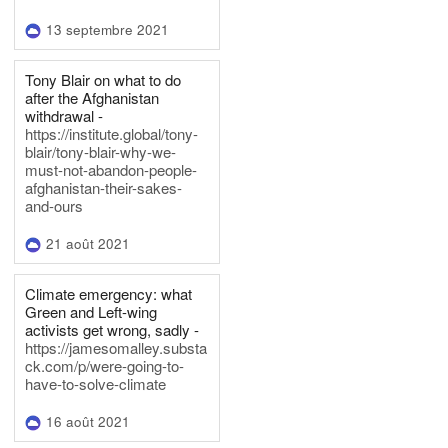
13 septembre 2021
Tony Blair on what to do
after the Afghanistan
withdrawal -
https://institute.global/tony-
blair/tony-blair-why-we-
must-not-abandon-people-
afghanistan-their-sakes-
and-ours
21 août 2021
Climate emergency: what
Green and Left-wing
activists get wrong, sadly -
https://jamesomalley.substa
ck.com/p/were-going-to-
have-to-solve-climate
16 août 2021