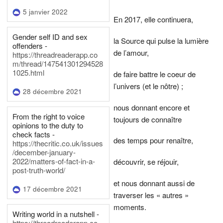
5 janvier 2022
En 2017, elle continuera,
Gender self ID and sex
la Source qui pulse la lumière
offenders -
de l’amour,
https://threadreaderapp.co
m/thread/147541301294528
1025.html
de faire battre le coeur de
l’univers (et le nôtre) ;
28 décembre 2021
nous donnant encore et
From the right to voice
toujours de connaître
opinions to the duty to
check facts -
des temps pour renaître,
https://thecritic.co.uk/issues
/december-january-
2022/matters-of-fact-in-a-
découvrir, se réjouir,
post-truth-world/
et nous donnant aussi de
17 décembre 2021
traverser les « autres »
moments.
Writing world in a nutshell -
https://threadreaderapp.co