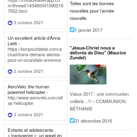
Telles sont les bonnes
m/thread/143480341090216
nouvelles pour l’année
7552.html
nouvelle.
3 octobre 2021
1 janvier 2017
Un excellent article d’Anna
Lietti -
"Jésus-Christ nous a
https://bonpourlatete.com/a
délivrés de Dieu" (Maurice
ctuel/trans-detrans-alertes-
Zundel)
pour-un-scandale-annonce
2 octobre 2021
AeroVelo: the human
powered helicopter -
Vœux 2017 : une communion
http://www.aerovelo.com/atl
colibris…!! – COMMUNION
as-helicopter
BÉTHANIE
2 octobre 2021
31 décembre 2016
Enfants et adolescents
« transgenre »: un appel en