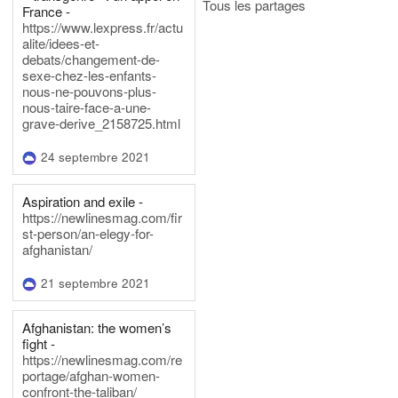
Tous les partages
France -
https://www.lexpress.fr/actu
alite/idees-et-
debats/changement-de-
sexe-chez-les-enfants-
nous-ne-pouvons-plus-
nous-taire-face-a-une-
grave-derive_2158725.html
24 septembre 2021
Aspiration and exile -
https://newlinesmag.com/fir
st-person/an-elegy-for-
afghanistan/
21 septembre 2021
Afghanistan: the women’s
fight -
https://newlinesmag.com/re
portage/afghan-women-
confront-the-taliban/