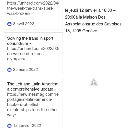
https://unherd.com/2022/04/
the-week-the-trans-spell-
le jeudi 12 janvier à 18:30 –
was-broken/
20:00
à la Maison Des
Associations
rue des Savoises
8 avril 2022
15, 1205 Genève
Solving the trans in sport
conundrum -
https://unherd.com/2022/03/
do-we-need-a-trans-
olympics/
25 mars 2022
The Left and Latin America:
a comprehensive update -
https://newlinesmag.com/re
portage/in-latin-america-
backers-of-leftist-
dictatorships-look-the-other-
way/
12 janvier 2022