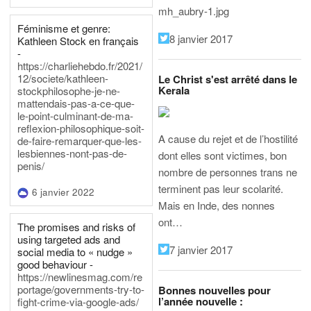
mh_aubry-1.jpg
Féminisme et genre:
8 janvier 2017
Kathleen Stock en français
-
https://charliehebdo.fr/2021/
12/societe/kathleen-
Le Christ s'est arrêté dans le
Kerala
stockphilosophe-je-ne-
mattendais-pas-a-ce-que-
le-point-culminant-de-ma-
reflexion-philosophique-soit-
A cause du rejet et de l’hostilité
de-faire-remarquer-que-les-
lesbiennes-nont-pas-de-
dont elles sont victimes, bon
penis/
nombre de personnes trans ne
terminent pas leur scolarité.
6 janvier 2022
Mais en Inde, des nonnes
ont…
The promises and risks of
using targeted ads and
7 janvier 2017
social media to « nudge »
good behaviour -
https://newlinesmag.com/re
portage/governments-try-to-
Bonnes nouvelles pour
l’année nouvelle :
fight-crime-via-google-ads/