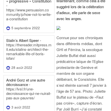
Maintenant, comme cela a été
« progressive » Constitution
-
suggéré lors de la célébration
https://www.persuasion.co
d'adieux, elle parle de sexe
mmunity/p/how-not-to-write-
avec les anges.
a-constitution
5 septembre 2022
Connue pour ses chroniques
Stalin’s Albert Speer -
dans différents médias, dont
https://thereader.mitpress.m
it.edu/stalins-architect-the-
GHI et Fémina, la sexologue
remarkable-life-of-boris-
Juliette Buffat était aussi
iofan/
prédicatrice laïque de l’Eglise
protestante de Genève et
28 août 2022
membre de son organe
délibérant, le Consistoire. Elle
André Gorz et une autre
décroissance -
s’est éteinte samedi 7 janvier à
https://lvsl.fr/une-
l’âge de 57 ans.
Photo: Juliette
decroissance-qui-ne-nuirait-
Buffat sur le plateau de «Faut
pas-aux-pauvres/
pas croire», capture d’écran.
3 août 2022
Par Joël Burri
«J’ai constaté