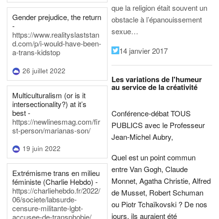
que la religion était souvent un
Gender prejudice, the return
obstacle à l’épanouissement
-
sexue…
https://www.realityslaststan
d.com/p/i-would-have-been-
14 janvier 2017
a-trans-kidstop
26 juillet 2022
Les variations de l'humeur
au service de la créativité
Multiculturalism (or is it
intersectionality?) at it’s
best -
Conférence-débat TOUS
https://newlinesmag.com/fir
PUBLICS avec le Professeur
st-person/marianas-son/
Jean-Michel Aubry,
19 juin 2022
Quel est un point commun
entre Van Gogh, Claude
Extrémisme trans en milieu
Monnet, Agatha Christie, Alfred
féministe (Charlie Hebdo) -
https://charliehebdo.fr/2022/
de Musset, Robert Schuman
06/societe/labsurde-
ou Piotr Tchaïkovski ? De nos
censure-militante-lgbt-
jours, ils auraient été
accusee-de-transphobie/