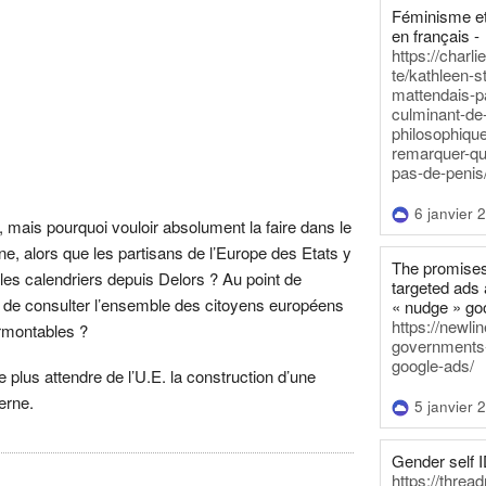
Féminisme et
en français -
https://charl
te/kathleen-s
mattendais-p
culminant-de
philosophique
remarquer-qu
pas-de-penis
6 janvier 
e, mais pourquoi vouloir absolument la faire dans le
e, alors que les partisans de l’Europe des Etats y
The promises
 les calendriers depuis Delors ? Au point de
targeted ads 
 de consulter l’ensemble des citoyens européens
« nudge » go
https://newl
rmontables ?
governments-t
google-ads/
e plus attendre de l’U.E. la construction d’une
erne.
5 janvier 
Gender self I
https://threa