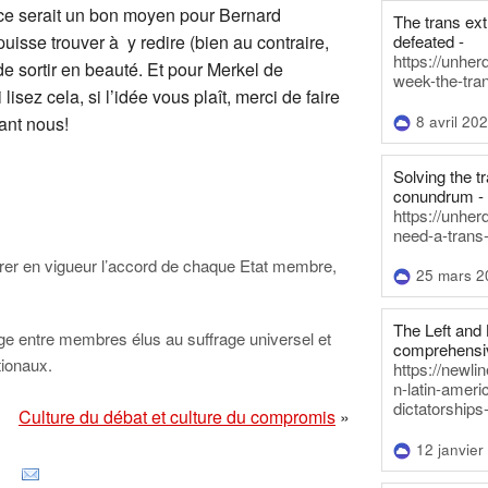
ce serait un bon moyen pour Bernard
The trans ex
defeated -
sse trouver à y redire (bien au contraire,
https://unher
de sortir en beauté. Et pour Merkel de
week-the-tra
sez cela, si l’idée vous plaît, merci de faire
8 avril 20
ant nous!
Solving the tr
conundrum -
https://unhe
need-a-trans
rer en vigueur l’accord de chaque Etat membre,
25 mars 2
The Left and 
ge entre membres élus au suffrage universel et
comprehensiv
ionaux.
https://newl
n-latin-americ
dictatorships
Culture du débat et culture du compromis
»
12 janvier