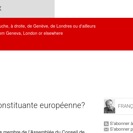
x
auche, à droite, de Genève, de Londres ou d'ailleurs
, from Geneva, London or elsewhere
Constituante européenne?
FRANÇ
S'abonner à
S'abonner p
urs membre de l’Assemblée du Conseil de