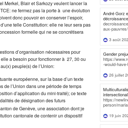
 Merkel, Blair et Sarkozy veulent lancer la
u TCE: ne fermez pas la porte à une évolution
André Gorz e
doivent donc pouvoir en conserver l’espoir,
décroissance
decroissance-
une telle Constitution: elle ne leur sera pas
aux-pauvres/
concession formelle qui ne se concrétisera
3 août 20
questions d’organisation nécessaires pour
Gender prejud
t elle a besoin pour fonctionner à 27, 30 ou
https://www.r
-would-have-
au(x) peuple(s) de l’Union:
26 juillet 
tuante européenne, sur la base d’un texte
ens de l’Union dans une période de temps
Multiculturalis
ition d’application du mini-traité); ce texte
intersectionali
https://newli
dalités de désignation des futurs
person/maria
 canton de Genève, une association dont je
tution cantonale de contenir un dispositif
19 juin 20