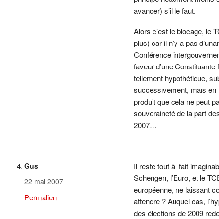
avancer) s’il le faut.
Alors c’est le blocage, le 
plus) car il n’y a pas d’u
Conférence intergouverneme
faveur d’une Constituante f
tellement hypothétique, s
successivement, mais en mê
produit que cela ne peut
souveraineté de la part de
2007…
Gus
Il reste tout à fait imagina
Schengen, l’Euro, et le TC
22 mai 2007
européenne, ne laissant c
Permalien
attendre ? Auquel cas, l’
des élections de 2009 redev