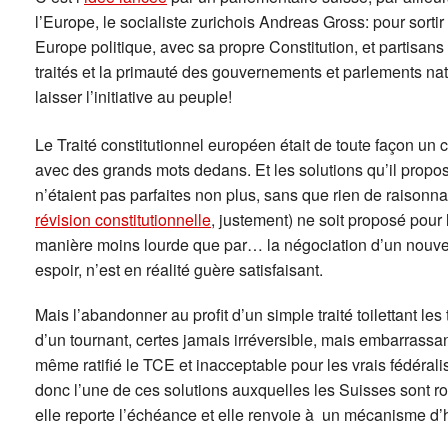
l’Europe, le socialiste zurichois Andreas Gross: pour sortir
Europe politique, avec sa propre Constitution, et partisan
traités et la primauté des gouvernements et parlements n
laisser l’initiative au peuple!
Le Traité constitutionnel européen était de toute façon un cu
avec des grands mots dedans. Et les solutions qu’il proposai
n’étaient pas parfaites non plus, sans que rien de raison
révision constitutionnelle
, justement) ne soit proposé pour
manière moins lourde que par… la négociation d’un nouveau
espoir, n’est en réalité guère satisfaisant.
Mais l’abandonner au profit d’un simple traité toilettant les 
d’un tournant, certes jamais irréversible, mais embarrassant
même ratifié le TCE et inacceptable pour les vrais fédérali
donc l’une de ces solutions auxquelles les Suisses sont ro
elle reporte l’échéance et elle renvoie à un mécanisme d’h