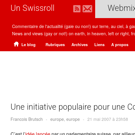
Un Swissroll
Webmi
Commentaire de l'actualité (gaie ou non!) sur terre, au ciel, à g
News and views (gay or not!) on earth, in heaven, left or right
Le blog
Rubriques
Archives
Liens
A propos
Une initiative populaire pour une 
Francois Brutsch
-
europe, europe
-
21 mai 2007 à 23h58
C’est l’
idée lancée
par un parlementaire suisse, par aille