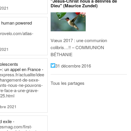
"Jésus-Christ nous a délivrés de
Dieu" (Maurice Zundel)
 2021
he human powered
erovelo.com/atlas-
Vœux 2017 : une communion
colibris…!! – COMMUNION
 2021
BÉTHANIE
dolescents
31 décembre 2016
»: un appel en France -
express.fr/actualite/idee
changement-de-sexe-
Tous les partages
ants-nous-ne-pouvons-
re-face-a-une-grave-
25.html
bre 2021
 exile -
nesmag.com/first-