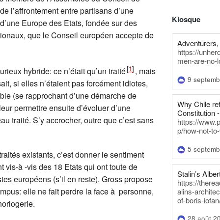
 de l’affrontement entre partisans d’une
Kiosque
s d’une Europe des Etats, fondée sur des
ationaux, que le Conseil européen accepte de
Adventurers, 
https://unhe
men-are-no-l
[
1
]
rieux hybride: ce n’était qu’un traité
, mais
9 septemb
t, si elles n’étaient pas forcément idiotes,
nable (se rapprochant d’une démarche de
Why Chile re
 leur permettre ensuite d’évoluer d’une
Constitution -
 traité. S’y accrocher, outre que c’est sans
https://www.
p/how-not-to-
5 septemb
traités existants, c’est donner le sentiment
 vis-à -vis des 18 Etats qui ont toute de
Stalin’s Alber
stes européens (s’il en reste). Gross propose
https://there
mpus: elle ne fait perdre la face à personne,
alins-architec
of-boris-iofan
orlogerie.
28 août 2