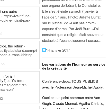
son organe délibérant, le Consistoire.
Elle s’est éteinte samedi 7 janvier à
t une autre
 -
https://lvsl.fr/une-
l’âge de 57 ans.
Photo: Juliette Buffat
qui-ne-nuirait-pas-
sur le plateau de «Faut pas croire»,
capture d’écran.
Par Joël Burri
«J’ai
22
constaté que la religion était souvent un
obstacle à l’épanouissement sexue…
ice, the return -
14 janvier 2017
ealityslaststand.com/p/i
been-a-trans-kidstop
2022
Les variations de l'humeur au service
de la créativité
m (or is it
ty?) at it’s best -
Conférence-débat TOUS PUBLICS
nesmag.com/first-
avec le Professeur Jean-Michel Aubry,
nas-son/
Quel est un point commun entre Van
22
Gogh, Claude Monnet, Agatha Christie,