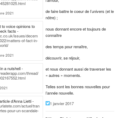
l’amour,
45281025.html
de faire battre le coeur de l’univers (et le
bre 2021
nôtre) ;
t to voice opinions to
nous donnant encore et toujours de
heck facts -
connaître
itic.co.uk/issues/decem
022/matters-of-fact-in-
world/
des temps pour renaître,
bre 2021
découvrir, se réjouir,
in a nutshell -
et nous donnant aussi de traverser les
dreaderapp.com/thread/
« autres » moments.
02167552.html
Telles sont les bonnes nouvelles pour
 2021
l’année nouvelle.
rticle d’Anna Lietti -
1 janvier 2017
urlatete.com/actuel/tran
rtes-pour-un-scandale-