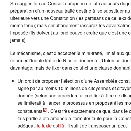
Sa suggestion au Conseil européen de juin au cours duquel
préparation d’un nouveau traité destiné à se substituer a
ultérieure vers une Constitution (les partisans de celle-ci 
même ténu); mais simultanément rassurez les adversaires d’
imposée (ils doivent au fond pouvoir croire que c’est une 
jamais).
Le mécanisme, c’est d’accepter le mini-traité, limité aux 
réformer l’inepte traité de Nice et donner à l’Union ce don
davantage; mais de fixer dans celui-ci une clause donnant 
Un droit de proposer l’élection d’une Assemblée consti
signé par au moins 10 millions de citoyennes et citoy
donnée (selon une procédure à codifier à titre de dispos
se limiterait à lancer le processus en proposant les mo
[
2
]
constituants
. C’est très exactement ce que, dans le
fais partie a été amenée à formuler faute pour la Consti
adéquat:
le texte est là
, il suffit de transposer un peu.