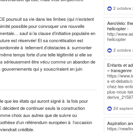
2 octobre
TCE poursuit sa vie dans les limbes (qui n’existent
AeroVelo: t
nanimité possible pour convoquer une nouvelle
helicopter -
ntale… sauf si la clause d’initiative populaire en
http://www.a
helicopter
uture est réservée! Et sa concrétisation est
ubordonnée à tellement d’obstacles à surmonter
2 octobre
me temps forte d’une telle légitimité si elle se
 pas sérieusement être vécu comme un abandon de
Enfants et a
s gouvernements qui y souscriraient en juin
« transgenre 
https://www.l
s-et-debats/
chez-les-enf
plus-nous-tai
derive_21587
ble que les états qui auront signé à la fois pour
E décident de continuer seuls la construction
24 septem
omme choix aux autres que de suivre ou
hypothèse d’un référendum européen à l’occasion
Aspiration and
https://newli
iendrait crédible.