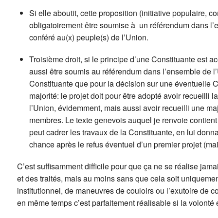
Si elle aboutit, cette proposition (initiative populaire
obligatoirement être soumise à un référendum dans l’e
conféré au(x) peuple(s) de l’Union.
Troisième droit, si le principe d’une Constituante est ac
aussi être soumis au référendum dans l’ensemble de l’U
Constituante que pour la décision sur une éventuelle Co
majorité: le projet doit pour être adopté avoir recueilli
l’Union, évidemment, mais aussi avoir recueilli une ma
membres. Le texte genevois auquel je renvoie contient
peut cadrer les travaux de la Constituante, en lui don
chance après le refus éventuel d’un premier projet (ma
C’est suffisamment difficile pour que ça ne se réalise jamai
et des traités, mais au moins sans que cela soit uniquemen
institutionnel, de maneuvres de couloirs ou l’exutoire de conf
en même temps c’est parfaitement réalisable si la volonté ex