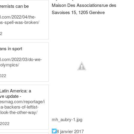
Maison Des Associations
rue des
tremists can be
Savoises 15, 1205 Genève
d.com/2022/04/the-
ns-spell-was-broken/
22
ans in sport
rd.com/2022/03/do-we-
-olympics/
022
Latin America: a
e update -
inesmag.com/reportage/i
a-backers-of-leftist-
-look-the-other-way/
mh_aubry-1.jpg
 2022
8 janvier 2017