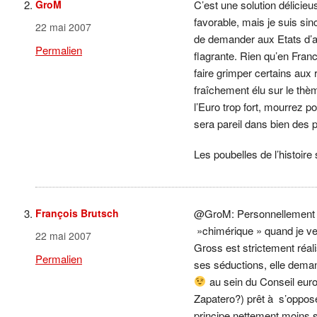
GroM
C’est une solution délicieu
favorable, mais je suis sin
22 mai 2007
de demander aux Etats d’a
Permalien
flagrante. Rien qu’en Franc
faire grimper certains au
fraîchement élu sur le thème
l’Euro trop fort, mourrez po
sera pareil dans bien de
Les poubelles de l’histoir
François Brutsch
@GroM: Personnellement j’u
»chimérique » quand je veu
22 mai 2007
Gross est strictement réal
Permalien
ses séductions, elle demand
au sein du Conseil euro
Zapatero?) prêt à s’oppos
principe nettement moins 