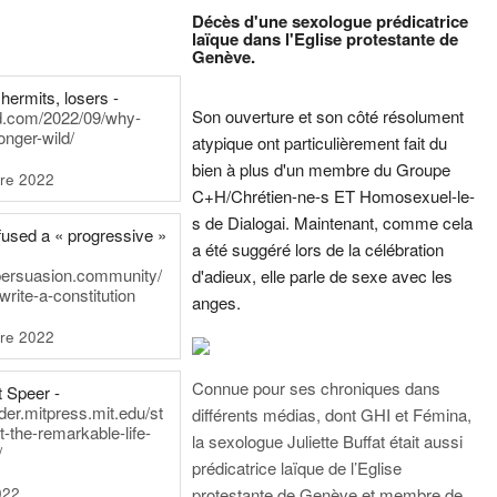
Décès d'une sexologue prédicatrice
laïque dans l'Eglise protestante de
Genève.
hermits, losers -
Son ouverture et son côté résolument
rd.com/2022/09/why-
onger-wild/
atypique ont particulièrement fait du
bien à plus d'un membre du Groupe
re 2022
C+H/Chrétien-ne-s ET Homosexuel-le-
s de Dialogai. Maintenant, comme cela
fused a « progressive »
a été suggéré lors de la célébration
persuasion.community/
d'adieux, elle parle de sexe avec les
write-a-constitution
anges.
re 2022
Connue pour ses chroniques dans
t Speer -
ader.mitpress.mit.edu/st
différents médias, dont GHI et Fémina,
t-the-remarkable-life-
la sexologue Juliette Buffat était aussi
/
prédicatrice laïque de l’Eglise
022
protestante de Genève et membre de