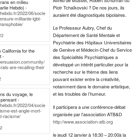
Alfred de Musset, Robert Schuman ou
rans en milieu
arlie Hebdo) -
Piotr Tchaïkovski ? De nos jours, ils
iehebdo.fr/2022/06/socie
auraient été diagnostiqués bipolaires.
ensure-militante-lgbt-
ransphobie/
Le Professeur Aubry, Chef du
Département de Santé Mentale et
22
Psychiatrie des Hôpitaux Universitaires
de Genève et Médecin-Chef du Service
California for the
t -
des Spécialités Psychiatriques a
persuasion.community/
développé un intérêt particulier pour la
ts-are-recalling-their
recherche sur le thème des liens
2
pouvant exister entre la créativité,
notamment dans le domaine artistique,
et les troubles de l’humeur.
ens du voyage, le
-pensant -
iehebdo.fr/2022/04/socie
Il participera a une conférence-débat
anisme-est-angle-mort-
organisée par l'association ATB&D
ti-racisme/
http://www.association-atb.org
22
le jeudi 12 janvier à 18:30 – 20:00
à la