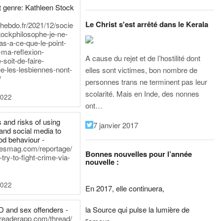
 genre: Kathleen Stock
Le Christ s'est arrêté dans le Kerala
iehebdo.fr/2021/12/socie
tockphilosophe-je-ne-
as-a-ce-que-le-point-
-ma-reflexion-
A cause du rejet et de l’hostilité dont
-soit-de-faire-
e-les-lesbiennes-nont-
elles sont victimes, bon nombre de
/
personnes trans ne terminent pas leur
scolarité. Mais en Inde, des nonnes
2022
ont…
 and risks of using
7 janvier 2017
and social media to
od behaviour -
inesmag.com/reportage/
Bonnes nouvelles pour l’année
ry-to-fight-crime-via-
nouvelle :
2022
En 2017, elle continuera,
la Source qui pulse la lumière de
D and sex offenders -
dreaderapp.com/thread/