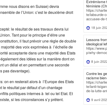
Extrémisme t
féministe (Ch
, comme nous disons en Suisse) devra
https://charl
nsemble de l’Union: c’est le deuxième droit
te/labsurde-c
accusee-de-t
18 juin 20
cepté: le résultat de ses travaux devra lui
nion. Tant pour le principe d’élire une
Lessons from 
nstitution, il faut prévoir une règle de double
ideological lef
 la majorité des voix exprimées à l’échelle de
https://www.
p/why-democra
jorité acceptante dans une majorité des Etats
 également des idées sur la manière dont on
8 juin 202
nant un délai et en permettant une seconde
is pas davantage).
Contre les g
racisme bien
s: on en resterait alors à l’Europe des Etats
https://charl
te/lanti-tsig
t le résultat par défaut d’un chantage
de-la-lutte-an
lits politiques internes à tel ou tel Etat. Et
iste, si les circonstances s’y prêtent.
9 avril 20