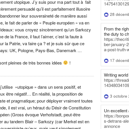
sement utopique. J’y suis pour ma part tout à fait
14754130129
cèrement persuadé qu’il est parfaitement illusoire
28 décem
bandonner leur souveraineté de manière aussi
e, le fait de parler de « Peuple européen » va en
From the righ
x rideaux: vous croyez sincèrement qu’un Sarkozy
the duty to c
 de la France, il faut l’aimer, c’est la faute à
https://thecr
ur la Patrie, va faire ça ? et je suis sûr que ce
ber-january-2
a-post-truth-
s pays: UK, Pologne, Pays-Bas, Danemark …
17 décem
e sont pleines de très bonnes idées
!
Writing world 
https://threa
14348034109
tilise »utopique » dans un sens positif, et
x être négatif… En réalité, la proposition de
3 octobre
iste et pragmatique; pour déployer vraiment toutes
e, il est vrai, un héraut du Désir de Constitution
Un excellent a
péen (Gross évoque Verhofstadt, peut-être
https://bonpo
s-detrans-ale
er au tandem Blair – Sarkozy (car Merkel est en
annonce
souverainiste qu’eux, mais veut simplement