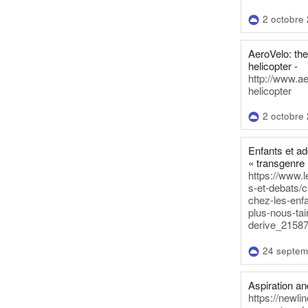
2 octobre
AeroVelo: t
helicopter -
http://www.a
helicopter
2 octobre
Enfants et a
« transgenre 
https://www.l
s-et-debats/
chez-les-enf
plus-nous-tai
derive_21587
24 septem
Aspiration and
https://newli