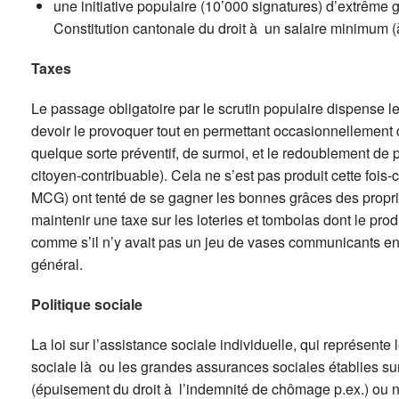
une initiative populaire (10’000 signatures) d’extrême
Constitution cantonale du droit à un salaire minimum (à
Taxes
Le passage obligatoire par le scrutin populaire dispense le
devoir le provoquer tout en permettant occasionnellement de 
quelque sorte préventif, de surmoi, et le redoublement de pré
citoyen-contribuable). Cela ne s’est pas produit cette fois-
MCG) ont tenté de se gagner les bonnes grâces des propriét
maintenir une taxe sur les loteries et tombolas dont le prod
comme s’il n’y avait pas un jeu de vases communicants ent
général.
Politique sociale
La loi sur l’assistance sociale individuelle, qui représente 
sociale là ou les grandes assurances sociales établies sur
(épuisement du droit à l’indemnité de chômage p.ex.) ou ne