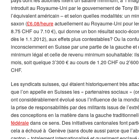
pays dont les autorités fixent un salaire minimum, à l’im
introduit au Royaume-Uni par le gouvernement de Tony Bl
l’équivalent américain – et selon quelles modalités: un m
saxon (
£6.08/heure
actuellement au Royaume-Uni pour les t
8.75 CHF ou 7.10 €), qui donne un bon résultat socio-éco
dès le 1.1.2012), aux effets plus contestables? Ou la conf
inconsciemment en Suisse par une partie de la gauche et d
minimum légal et celle de revenu minimum souhaitable: il
mois, soit quelque 3’300 € au cours de 1.20 CHF ou 2’600 €
CHF.
Les syndicats suisses, qui étaient historiquement très att
que l’on appelle en Suisses les « partenaires sociaux » (or
ont considérablement évolué sous l’influence de la mondi
la prise de responsabilités par des militants issus de l’
des conceptions en la matière dans la gauche traditionnelle
fédérale
dans ce sens. Des initiatives cantonales font parti
cela a échoué à Genève (sans doute aussi parce que l’abs
canton » totalement internationalisé et quasiment enclavé e