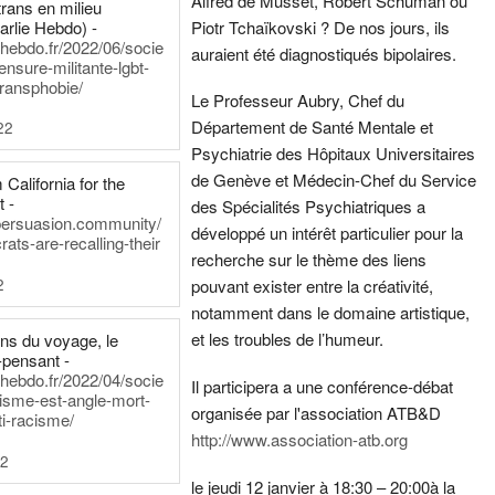
Alfred de Musset, Robert Schuman ou
rans en milieu
arlie Hebdo) -
Piotr Tchaïkovski ? De nos jours, ils
iehebdo.fr/2022/06/socie
auraient été diagnostiqués bipolaires.
ensure-militante-lgbt-
ransphobie/
Le Professeur Aubry, Chef du
Département de Santé Mentale et
22
Psychiatrie des Hôpitaux Universitaires
de Genève et Médecin-Chef du Service
California for the
t -
des Spécialités Psychiatriques a
persuasion.community/
développé un intérêt particulier pour la
ts-are-recalling-their
recherche sur le thème des liens
2
pouvant exister entre la créativité,
notamment dans le domaine artistique,
et les troubles de l’humeur.
ens du voyage, le
-pensant -
iehebdo.fr/2022/04/socie
Il participera a une conférence-débat
anisme-est-angle-mort-
organisée par l'association ATB&D
ti-racisme/
http://www.association-atb.org
22
le jeudi 12 janvier à 18:30 – 20:00
à la