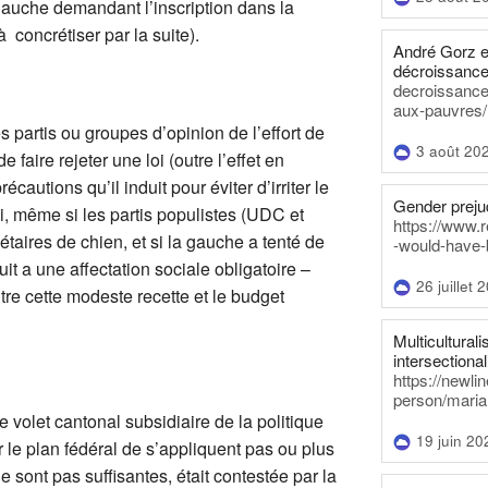
 gauche demandant l’inscription dans la
 concrétiser par la suite).
André Gorz e
décroissance
decroissance-
aux-pauvres/
s partis ou groupes d’opinion de l’effort de
3 août 20
faire rejeter une loi (outre l’effet en
cautions qu’il induit pour éviter d’irriter le
Gender prejud
ci, même si les partis populistes (UDC et
https://www.r
aires de chien, et si la gauche a tenté de
-would-have-
uit a une affectation sociale obligatoire –
26 juillet 
re cette modeste recette et le budget
Multiculturalis
intersectionali
https://newli
person/maria
le volet cantonal subsidiaire de la politique
19 juin 20
 le plan fédéral de s’appliquent pas ou plus
 sont pas suffisantes, était contestée par la