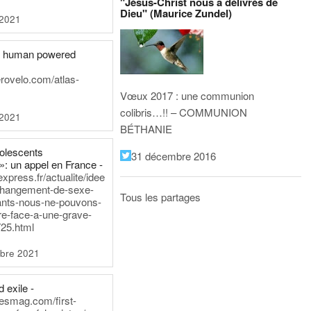
"Jésus-Christ nous a délivrés de
Dieu" (Maurice Zundel)
 2021
he human powered
erovelo.com/atlas-
Vœux 2017 : une communion
colibris…!! – COMMUNION
 2021
BÉTHANIE
dolescents
31 décembre 2016
»: un appel en France -
express.fr/actualite/idee
changement-de-sexe-
Tous les partages
ants-nous-ne-pouvons-
re-face-a-une-grave-
25.html
bre 2021
 exile -
nesmag.com/first-