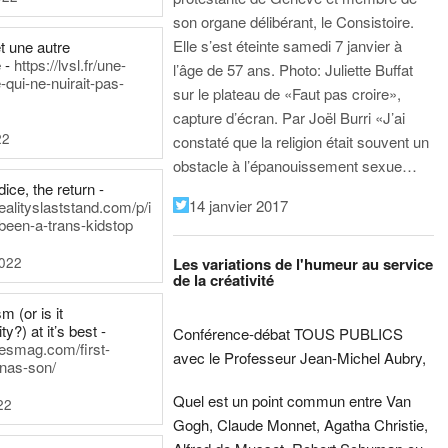
son organe délibérant, le Consistoire.
Elle s’est éteinte samedi 7 janvier à
t une autre
 -
https://lvsl.fr/une-
l’âge de 57 ans.
Photo: Juliette Buffat
qui-ne-nuirait-pas-
sur le plateau de «Faut pas croire»,
capture d’écran.
Par Joël Burri
«J’ai
22
constaté que la religion était souvent un
obstacle à l’épanouissement sexue…
ice, the return -
14 janvier 2017
ealityslaststand.com/p/i
been-a-trans-kidstop
2022
Les variations de l'humeur au service
de la créativité
m (or is it
ty?) at it’s best -
Conférence-débat TOUS PUBLICS
nesmag.com/first-
avec le Professeur Jean-Michel Aubry,
nas-son/
Quel est un point commun entre Van
22
Gogh, Claude Monnet, Agatha Christie,