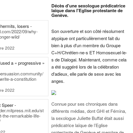
Décès d'une sexologue prédicatrice
laïque dans l'Eglise protestante de
Genève.
hermits, losers -
Son ouverture et son côté résolument
rd.com/2022/09/why-
onger-wild/
atypique ont particulièrement fait du
bien à plus d'un membre du Groupe
re 2022
C+H/Chrétien-ne-s ET Homosexuel-le-
s de Dialogai. Maintenant, comme cela
fused a « progressive »
a été suggéré lors de la célébration
persuasion.community/
d'adieux, elle parle de sexe avec les
write-a-constitution
anges.
re 2022
Connue pour ses chroniques dans
t Speer -
ader.mitpress.mit.edu/st
différents médias, dont GHI et Fémina,
t-the-remarkable-life-
la sexologue Juliette Buffat était aussi
/
prédicatrice laïque de l’Eglise
022
protestante de Genève et membre de