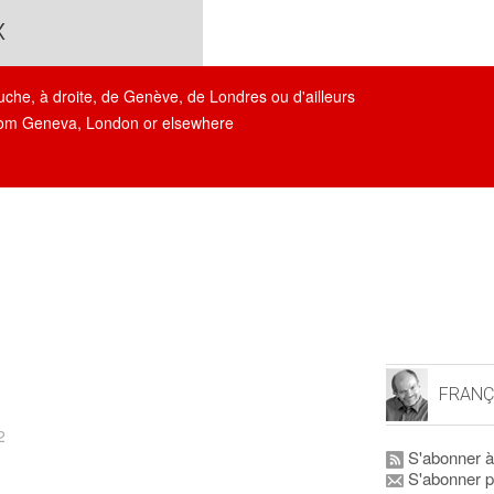
x
auche, à droite, de Genève, de Londres ou d'ailleurs
, from Geneva, London or elsewhere
FRANÇ
2
S'abonner à
S'abonner p