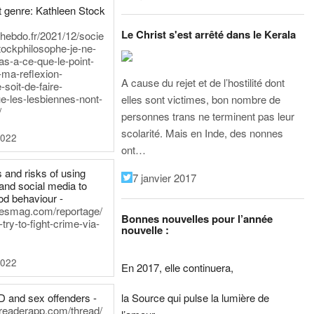
 genre: Kathleen Stock
Le Christ s'est arrêté dans le Kerala
iehebdo.fr/2021/12/socie
tockphilosophe-je-ne-
as-a-ce-que-le-point-
-ma-reflexion-
A cause du rejet et de l’hostilité dont
-soit-de-faire-
e-les-lesbiennes-nont-
elles sont victimes, bon nombre de
/
personnes trans ne terminent pas leur
scolarité. Mais en Inde, des nonnes
2022
ont…
 and risks of using
7 janvier 2017
and social media to
od behaviour -
inesmag.com/reportage/
Bonnes nouvelles pour l’année
ry-to-fight-crime-via-
nouvelle :
2022
En 2017, elle continuera,
la Source qui pulse la lumière de
D and sex offenders -
dreaderapp.com/thread/