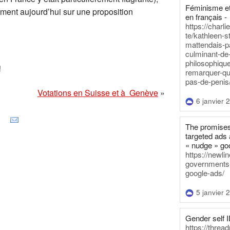
Féminisme et
ement aujourd’hui sur une proposition
en français -
https://charl
te/kathleen-s
mattendais-p
culminant-de
philosophique
!
remarquer-qu
pas-de-penis
Votations en Suisse et à Genève
»
6 janvier 
The promises
targeted ads 
« nudge » go
https://newl
governments-t
google-ads/
5 janvier 
Gender self I
https://threa