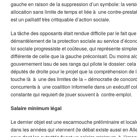
gauche en raison de la suppression d’un symbole: la versio
allocation sans limite de temps et liée à une contre-prestat
est un palliatif très critiquable d’action sociale.
La tâche des opposants était rendue difficile par le fait que
démantèlement de la protection sociale au service d’écon
loi sociale progressiste et coûteuse, qui représente simpl
différente de celle que la gauche préconisait. Du moins a
gouvernement issu de ses rangs qui pilote le dossier: cela 
députés de droite pour le projet que la compréhension de
touche là à une des limites de la « démocratie de concord
concurrents à une coalition informelle dans un exécutif col
constante qui requiert de jouer souvent à contre-emploi.
Salaire minimum légal
Le dernier objet est une escarmouche préliminaire et local
dans les années qui viennent (le débat existe aussi en All