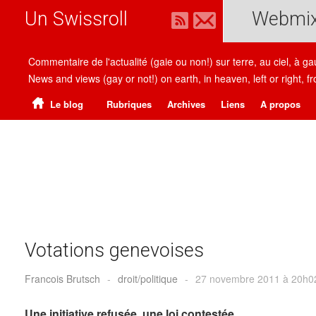
Un Swissroll
Webmi
Commentaire de l'actualité (gaie ou non!) sur terre, au ciel, à g
News and views (gay or not!) on earth, in heaven, left or right
Le blog
Rubriques
Archives
Liens
A propos
Votations genevoises
Francois Brutsch
-
droit/politique
-
27 novembre 2011 à 20h0
Une initiative refusée, une loi contestée