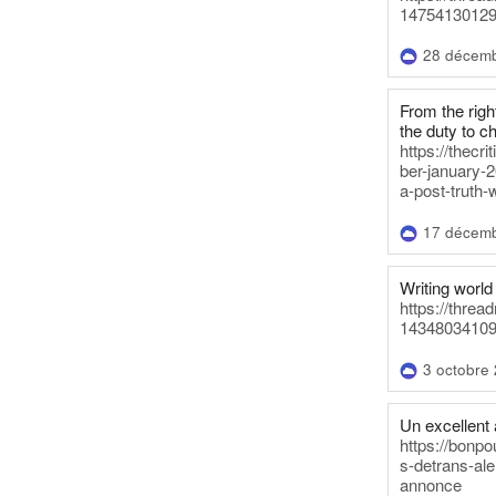
14754130129
28 décem
From the righ
the duty to c
https://thecr
ber-january-2
a-post-truth-
17 décem
Writing world 
https://threa
14348034109
3 octobre
Un excellent a
https://bonpo
s-detrans-ale
annonce