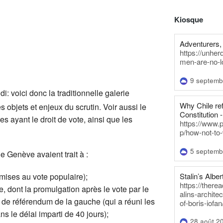
Kiosque
Adventurers, 
https://unhe
men-are-no-l
9 septemb
i: voici donc la traditionnelle galerie
Why Chile re
objets et enjeux du scrutin. Voir aussi le
Constitution -
s ayant le droit de vote, ainsi que les
https://www.
p/how-not-to-
5 septemb
 Genève avaient trait à :
Stalin’s Alber
umises au vote populaire);
https://there
le, dont la promulgation après le vote par le
alins-architec
e référendum de la gauche (qui a réuni les
of-boris-iofan
ns le délai imparti de 40 jours);
28 août 2