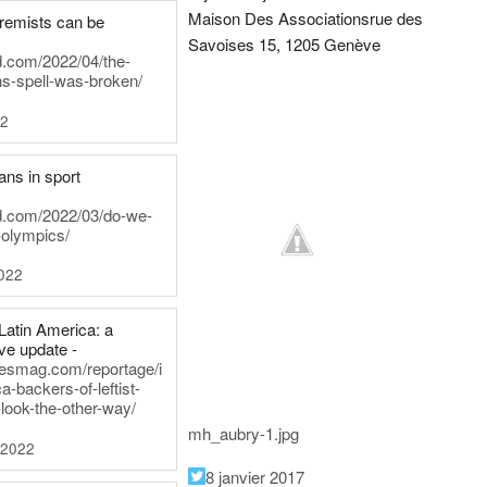
Maison Des Associations
rue des
tremists can be
Savoises 15, 1205 Genève
d.com/2022/04/the-
ns-spell-was-broken/
22
ans in sport
rd.com/2022/03/do-we-
-olympics/
022
Latin America: a
e update -
inesmag.com/reportage/i
a-backers-of-leftist-
-look-the-other-way/
mh_aubry-1.jpg
 2022
8 janvier 2017