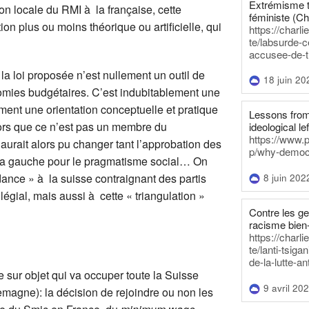
Extrémisme t
n locale du RMI à la française, cette
féministe (Ch
ion plus ou moins théorique ou artificielle, qui
https://charl
te/labsurde-c
accusee-de-t
 la loi proposée n’est nullement un outil de
18 juin 20
omies budgétaires. C’est indubitablement une
ement une orientation conceptuelle et pratique
Lessons from 
lors que ce n’est pas un membre du
ideological lef
https://www.
aurait alors pu changer tant l’approbation des
p/why-democra
 la gauche pour le pragmatisme social… On
ance » à la suisse contraignant des partis
8 juin 202
légial, mais aussi à cette « triangulation »
Contre les g
racisme bien
https://charl
te/lanti-tsig
de-la-lutte-an
e sur objet qui va occuper toute la Suisse
9 avril 20
emagne): la décision de rejoindre ou non les