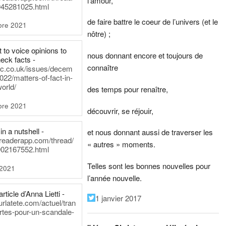
l’amour,
45281025.html
de faire battre le coeur de l’univers (et le
bre 2021
nôtre) ;
t to voice opinions to
nous donnant encore et toujours de
heck facts -
connaître
itic.co.uk/issues/decem
022/matters-of-fact-in-
world/
des temps pour renaître,
bre 2021
découvrir, se réjouir,
in a nutshell -
et nous donnant aussi de traverser les
dreaderapp.com/thread/
« autres » moments.
02167552.html
Telles sont les bonnes nouvelles pour
 2021
l’année nouvelle.
rticle d’Anna Lietti -
1 janvier 2017
urlatete.com/actuel/tran
rtes-pour-un-scandale-