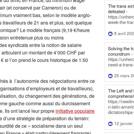
age du Smic en France, du
minimum wage
The trans ex
air (et conservé par Cameron) ou de
defeated -
inimum vraiment bas, selon le modèle anglo-
https://unher
week-the-tra
ravailleurs de 21 ans et plus, soit quelque
nomique? Le modèle français (9,19 €/heure
8 avril 20
usion entretenue plus ou moins
es syndicats entre la notion de salaire
Solving the tr
s articulent un montant de 4’000 CHF par
conundrum -
https://unhe
 si l’on prend le cours historique de 1.50
need-a-trans
25 mars 2
achés à l’autonomie des négociations entre ce
ganisations d’employeurs et de travailleurs),
The Left and 
alisation, du changement des générations, de
comprehensiv
https://newl
extrême gauche comme aussi du durcissement
n-latin-americ
. Ils ont lancé leur propre
initiative populaire
dictatorships
e d’une stratégie de préparation du terrain:
12 janvier
urdité de ce « socialisme dans un seul
n France y était particulièrement flagrante),