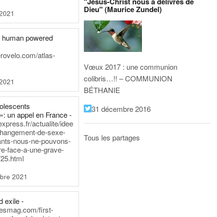
"Jésus-Christ nous a délivrés de
Dieu" (Maurice Zundel)
 2021
he human powered
erovelo.com/atlas-
Vœux 2017 : une communion
colibris…!! – COMMUNION
 2021
BÉTHANIE
dolescents
31 décembre 2016
»: un appel en France -
express.fr/actualite/idee
changement-de-sexe-
Tous les partages
ants-nous-ne-pouvons-
re-face-a-une-grave-
25.html
bre 2021
 exile -
nesmag.com/first-