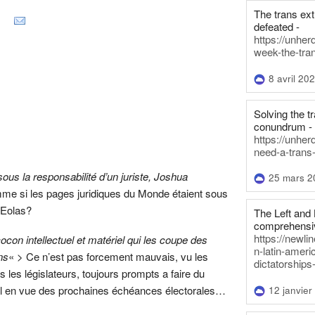
The trans ex
defeated -
https://unher
week-the-tra
8 avril 20
Solving the tr
conundrum -
https://unhe
need-a-trans
ous la responsabilité d’un juriste, Joshua
25 mars 2
me si les pages juridiques du Monde étaient sous
e Eolas?
The Left and 
comprehensiv
https://newl
con intellectuel et matériel qui les coupe des
n-latin-americ
ens
« > Ce n’est pas forcement mauvais, vu les
dictatorships
s les législateurs, toujours prompts a faire du
onel en vue des prochaines échéances électorales…
12 janvier