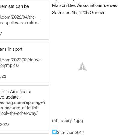
Maison Des Associations
rue des
tremists can be
Savoises 15, 1205 Genève
d.com/2022/04/the-
ns-spell-was-broken/
22
ans in sport
rd.com/2022/03/do-we-
-olympics/
022
Latin America: a
e update -
inesmag.com/reportage/i
a-backers-of-leftist-
-look-the-other-way/
mh_aubry-1.jpg
 2022
8 janvier 2017