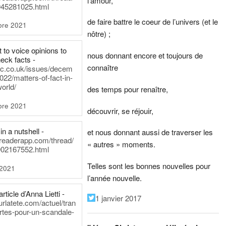
l’amour,
45281025.html
de faire battre le coeur de l’univers (et le
bre 2021
nôtre) ;
t to voice opinions to
nous donnant encore et toujours de
heck facts -
connaître
itic.co.uk/issues/decem
022/matters-of-fact-in-
world/
des temps pour renaître,
bre 2021
découvrir, se réjouir,
in a nutshell -
et nous donnant aussi de traverser les
dreaderapp.com/thread/
« autres » moments.
02167552.html
Telles sont les bonnes nouvelles pour
 2021
l’année nouvelle.
rticle d’Anna Lietti -
1 janvier 2017
urlatete.com/actuel/tran
rtes-pour-un-scandale-