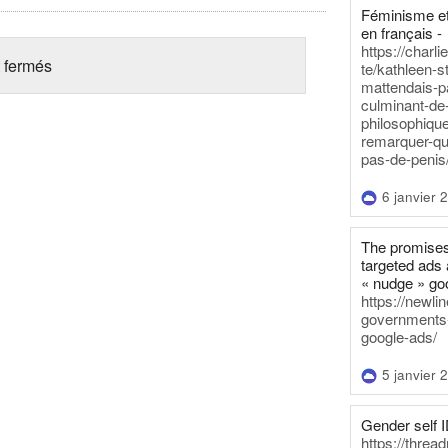
Féminisme et
en français -
https://charl
 fermés
te/kathleen-s
mattendais-p
culminant-de
philosophique
remarquer-qu
pas-de-penis
6 janvier 
The promises
targeted ads 
« nudge » go
https://newl
governments-t
google-ads/
5 janvier 
Gender self I
https://threa