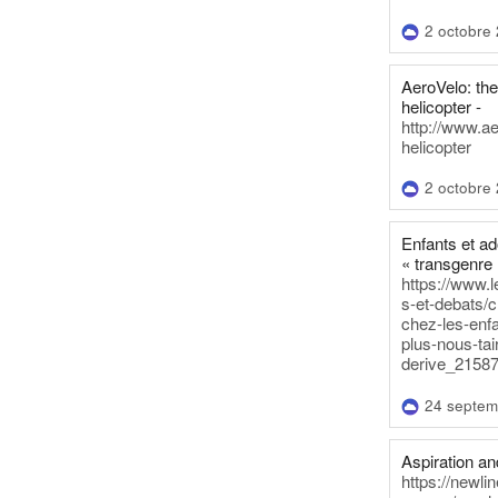
2 octobre
AeroVelo: t
helicopter -
http://www.a
helicopter
2 octobre
Enfants et a
« transgenre 
https://www.l
s-et-debats/
chez-les-enf
plus-nous-tai
derive_21587
24 septem
Aspiration and
https://newli