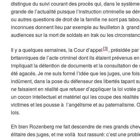
distingue du suivi courant des procès qui, dans le systèm
grande de l’actualité puisque l’instruction criminelle se d
ou autres questions de droit de la famille ne sont pas ta
inconnues donnent lieu par exemple au feuilleton à grand
audiences sur la mort de soldats en Irak ou les circonstan
[
3
]
Il y a quelques semaines, la Cour d’appel
, présidée par 
britanniques de l’acte criminel dont ils étaient prévenus en v
impliquait la détention de documents et la consultation de 
été agacés. Je me suis formé l’idée que les juges, une foi
indûment, dans la pose du défenseur des libertés tapant sur 
ne faisaient en réalité que refuser d’appliquer la loi voté
un cocon intellectuel et matériel qui les coupe des réalités 
victimes et les pousse à l’angélisme et au paternalisme. Or
lois.
Eh bien Rozenberg me fait descendre de mes grands che
élitaire des juges, et me voilà tout rassuré: c’est une prob