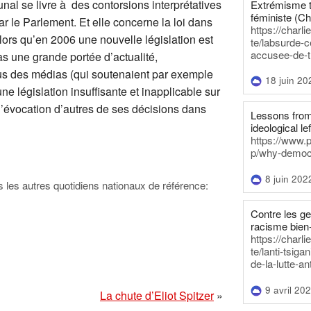
unal se livre à des contorsions interprétatives
Extrémisme t
féministe (Ch
r le Parlement. Et elle concerne la loi dans
https://charl
ors qu’en 2006 une nouvelle législation est
te/labsurde-c
accusee-de-t
as une grande portée d’actualité,
us des médias (qui soutenaient par exemple
18 juin 20
ne législation insuffisante et inapplicable sur
’évocation d’autres de ses décisions dans
Lessons from 
ideological lef
https://www.
p/why-democra
8 juin 202
ns les autres quotidiens nationaux de référence:
Contre les g
racisme bien
https://charl
te/lanti-tsig
de-la-lutte-an
9 avril 20
La chute d’Eliot Spitzer
»