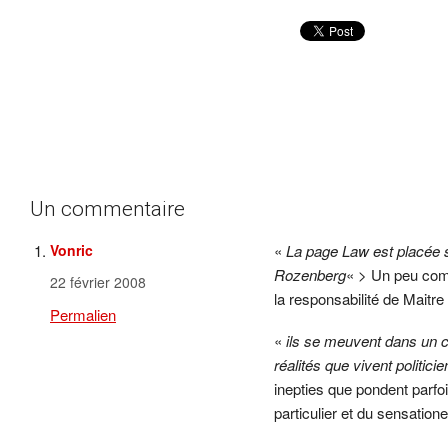
Un commentaire
Vonric
«
La page Law est placée s
Rozenberg
« > Un peu com
22 février 2008
la responsabilité de Maitr
Permalien
«
ils se meuvent dans un co
réalités que vivent politici
inepties que pondent parfoi
particulier et du sensati