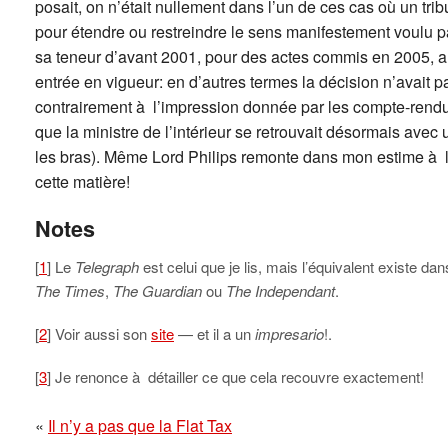
posait, on n’était nullement dans l’un de ces cas où un trib
pour étendre ou restreindre le sens manifestement voulu pa
sa teneur d’avant 2001, pour des actes commis en 2005, al
entrée en vigueur: en d’autres termes la décision n’avait p
contrairement à l’impression donnée par les compte-rend
que la ministre de l’intérieur se retrouvait désormais avec u
les bras). Même Lord Philips remonte dans mon estime à l
cette matière!
Notes
[
1
] Le
Telegraph
est celui que je lis, mais l’équivalent existe da
The Times
,
The Guardian
ou
The Independant
.
[
2
] Voir aussi son
site
— et il a un
impresario
!.
[
3
] Je renonce à détailler ce que cela recouvre exactement!
«
Il n’y a pas que la Flat Tax