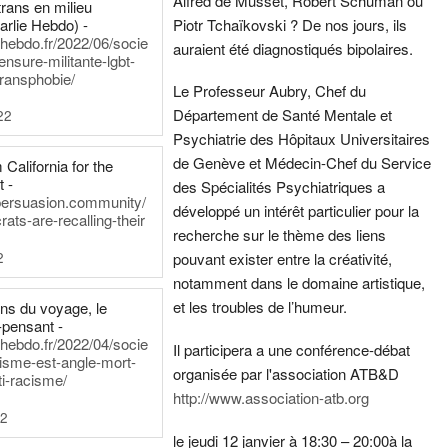
Alfred de Musset, Robert Schuman ou
rans en milieu
arlie Hebdo) -
Piotr Tchaïkovski ? De nos jours, ils
iehebdo.fr/2022/06/socie
auraient été diagnostiqués bipolaires.
ensure-militante-lgbt-
ransphobie/
Le Professeur Aubry, Chef du
Département de Santé Mentale et
22
Psychiatrie des Hôpitaux Universitaires
de Genève et Médecin-Chef du Service
California for the
t -
des Spécialités Psychiatriques a
persuasion.community/
développé un intérêt particulier pour la
ts-are-recalling-their
recherche sur le thème des liens
2
pouvant exister entre la créativité,
notamment dans le domaine artistique,
et les troubles de l’humeur.
ens du voyage, le
-pensant -
iehebdo.fr/2022/04/socie
Il participera a une conférence-débat
anisme-est-angle-mort-
organisée par l'association ATB&D
ti-racisme/
http://www.association-atb.org
22
le jeudi 12 janvier à 18:30 – 20:00
à la