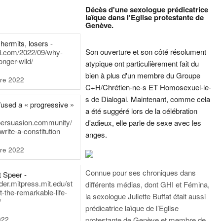
Décès d'une sexologue prédicatrice
laïque dans l'Eglise protestante de
Genève.
hermits, losers -
Son ouverture et son côté résolument
rd.com/2022/09/why-
onger-wild/
atypique ont particulièrement fait du
bien à plus d'un membre du Groupe
re 2022
C+H/Chrétien-ne-s ET Homosexuel-le-
s de Dialogai. Maintenant, comme cela
fused a « progressive »
a été suggéré lors de la célébration
persuasion.community/
d'adieux, elle parle de sexe avec les
write-a-constitution
anges.
re 2022
Connue pour ses chroniques dans
t Speer -
ader.mitpress.mit.edu/st
différents médias, dont GHI et Fémina,
t-the-remarkable-life-
la sexologue Juliette Buffat était aussi
/
prédicatrice laïque de l’Eglise
022
protestante de Genève et membre de