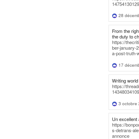
14754130129
28 décem
From the righ
the duty to c
https://thecr
ber-january-2
a-post-truth-
17 décem
Writing world 
https://threa
14348034109
3 octobre
Un excellent a
https://bonpo
s-detrans-ale
annonce