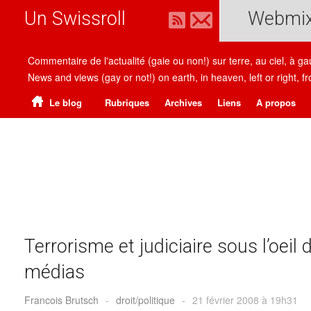
Un Swissroll
Webmi
Commentaire de l'actualité (gaie ou non!) sur terre, au ciel, à g
News and views (gay or not!) on earth, in heaven, left or right
Le blog
Rubriques
Archives
Liens
A propos
Terrorisme et judiciaire sous l’oeil 
médias
Francois Brutsch
-
droit/politique
-
21 février 2008 à 19h31