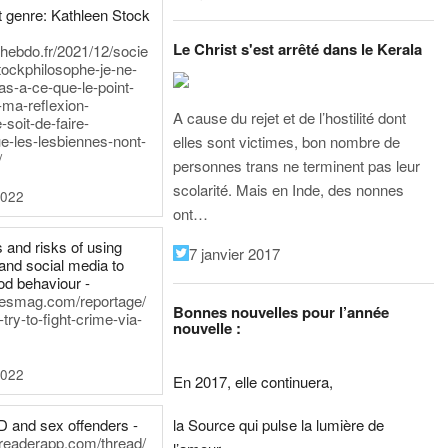
 genre: Kathleen Stock
Le Christ s'est arrêté dans le Kerala
iehebdo.fr/2021/12/socie
tockphilosophe-je-ne-
as-a-ce-que-le-point-
-ma-reflexion-
A cause du rejet et de l’hostilité dont
-soit-de-faire-
e-les-lesbiennes-nont-
elles sont victimes, bon nombre de
/
personnes trans ne terminent pas leur
scolarité. Mais en Inde, des nonnes
2022
ont…
 and risks of using
7 janvier 2017
and social media to
od behaviour -
inesmag.com/reportage/
Bonnes nouvelles pour l’année
ry-to-fight-crime-via-
nouvelle :
2022
En 2017, elle continuera,
la Source qui pulse la lumière de
D and sex offenders -
dreaderapp.com/thread/