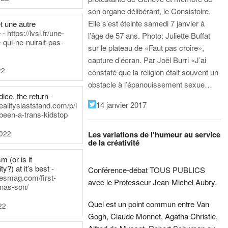
son organe délibérant, le Consistoire.
Elle s’est éteinte samedi 7 janvier à
t une autre
 -
https://lvsl.fr/une-
l’âge de 57 ans.
Photo: Juliette Buffat
qui-ne-nuirait-pas-
sur le plateau de «Faut pas croire»,
capture d’écran.
Par Joël Burri
«J’ai
22
constaté que la religion était souvent un
obstacle à l’épanouissement sexue…
ice, the return -
14 janvier 2017
ealityslaststand.com/p/i
been-a-trans-kidstop
2022
Les variations de l'humeur au service
de la créativité
m (or is it
ty?) at it’s best -
Conférence-débat TOUS PUBLICS
nesmag.com/first-
avec le Professeur Jean-Michel Aubry,
nas-son/
Quel est un point commun entre Van
22
Gogh, Claude Monnet, Agatha Christie,