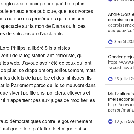
e anglo-saxon, occupe une part bien plus
éroule en audience publique, que les divorces
André Gorz e
boues ou que des procédures qui nous sont
décroissance
decroissance-
 spectacle sur la mort de Diana ou à des
aux-pauvres/
ces de suicides ou d’accidents.
3 août 20
Lord Philips, a libéré 5 islamistes
ertu de la législation anti-terroriste, qui
Gender prejud
https://www.r
sites web. J’avoue avoir été de ceux qui ont
-would-have-
s de plus, se drapaient orgueilleusement, mais
les doigts de la police et des ministres. Ils
26 juillet 
e par le Parlement parce qu’ils se meuvent dans
que vivent politiciens, policiers, citoyens et
Multiculturalis
intersectionali
 il n’appartient pas aux juges de modifier les
https://newli
person/maria
vaux démocratiques contre le gouvernement
19 juin 20
lématique d’interprétation technique qui se