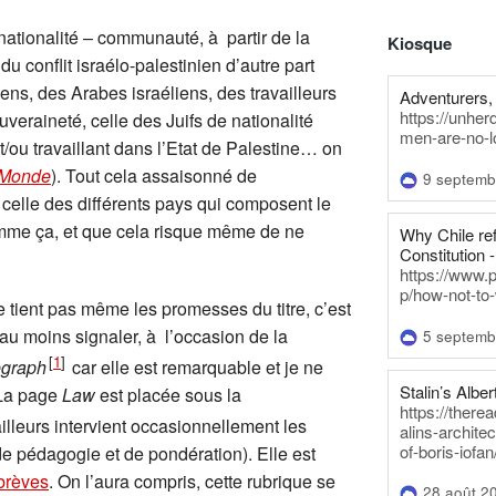
nationalité – communauté, à partir de la
Kiosque
u conflit israélo-palestinien d’autre part
iens, des Arabes israéliens, des travailleurs
Adventurers, 
https://unhe
uveraineté, celle des Juifs de nationalité
men-are-no-l
 et/ou travaillant dans l’Etat de Palestine… on
 Monde
). Tout cela assaisonné de
9 septemb
 celle des différents pays qui composent le
omme ça, et que cela risque même de ne
Why Chile re
Constitution -
https://www.
p/how-not-to-
 tient pas même les promesses du titre, c’est
 au moins signaler, à l’occasion de la
5 septemb
[
1
]
egraph
car elle est remarquable et je ne
Stalin’s Alber
 La page
Law
est placée sous la
https://there
ailleurs intervient occasionnellement les
alins-architec
of-boris-iofan
de pédagogie et de pondération). Elle est
 brèves
. On l’aura compris, cette rubrique se
28 août 2