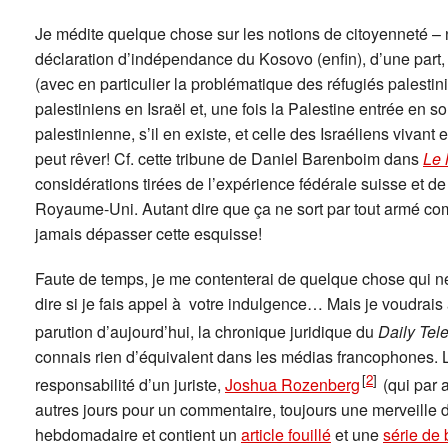
Je médite quelque chose sur les notions de citoyenneté – 
déclaration d’indépendance du Kosovo (enfin), d’une part, d
(avec en particulier la problématique des réfugiés palestin
palestiniens en Israël et, une fois la Palestine entrée en so
palestinienne, s’il en existe, et celle des Israéliens vivant
peut rêver! Cf. cette tribune de Daniel Barenboim dans
Le
considérations tirées de l’expérience fédérale suisse et de
Royaume-Uni. Autant dire que ça ne sort par tout armé c
jamais dépasser cette esquisse!
Faute de temps, je me contenterai de quelque chose qui ne
dire si je fais appel à votre indulgence… Mais je voudrais
parution d’aujourd’hui, la chronique juridique du
Daily Tel
connais rien d’équivalent dans les médias francophones.
[
2
]
responsabilité d’un juriste,
Joshua Rozenberg
(qui par 
autres jours pour un commentaire, toujours une merveille 
hebdomadaire et contient un
article fouillé
et une
série de