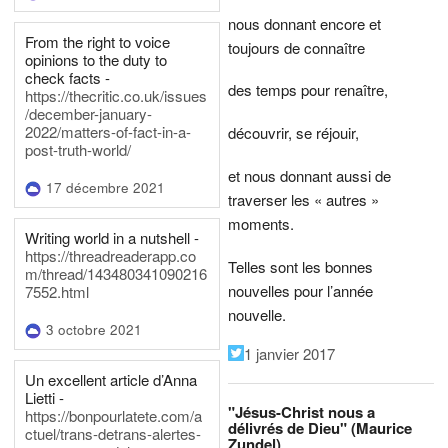
nous donnant encore et
From the right to voice
toujours de connaître
opinions to the duty to
check facts -
des temps pour renaître,
https://thecritic.co.uk/issues
/december-january-
2022/matters-of-fact-in-a-
découvrir, se réjouir,
post-truth-world/
et nous donnant aussi de
17 décembre 2021
traverser les « autres »
moments.
Writing world in a nutshell -
https://threadreaderapp.co
Telles sont les bonnes
m/thread/143480341090216
nouvelles pour l’année
7552.html
nouvelle.
3 octobre 2021
1 janvier 2017
Un excellent article d’Anna
Lietti -
"Jésus-Christ nous a
https://bonpourlatete.com/a
délivrés de Dieu" (Maurice
ctuel/trans-detrans-alertes-
Zundel)