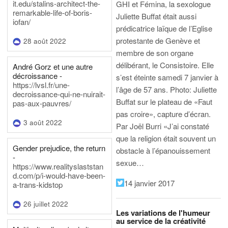
it.edu/stalins-architect-the-
GHI et Fémina, la sexologue
remarkable-life-of-boris-
Juliette Buffat était aussi
iofan/
prédicatrice laïque de l’Eglise
protestante de Genève et
28 août 2022
membre de son organe
délibérant, le Consistoire. Elle
André Gorz et une autre
décroissance -
s’est éteinte samedi 7 janvier à
https://lvsl.fr/une-
l’âge de 57 ans.
Photo: Juliette
decroissance-qui-ne-nuirait-
Buffat sur le plateau de «Faut
pas-aux-pauvres/
pas croire», capture d’écran.
3 août 2022
Par Joël Burri
«J’ai constaté
que la religion était souvent un
Gender prejudice, the return
obstacle à l’épanouissement
-
sexue…
https://www.realityslaststan
d.com/p/i-would-have-been-
14 janvier 2017
a-trans-kidstop
26 juillet 2022
Les variations de l'humeur
au service de la créativité