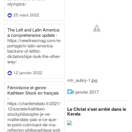
olympics/
25 mars 2022
The Left and Latin America:
a comprehensive update -
https://newlinesmag.com/re
portage/in-latin-america-
backers-of-leftist-
dictatorships-look-the-other-
way/
12 janvier 2022
mh_aubry-1.jpg
Féminisme et genre:
8 janvier 2017
Kathleen Stock en français
-
https://charliehebdo.fr/2021/
12/societe/kathleen-
Le Christ s'est arrêté dans le
Kerala
stockphilosophe-je-ne-
mattendais-pas-a-ce-que-
le-point-culminant-de-ma-
reflexion-philosophique-soit-