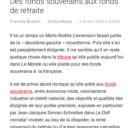
Des fonds souverains aux fonds
de retraite
Francois Brutsch
-
droit/politique
-
5 février 2008 à 23h42
Il fut un temps où Marie-Noëlle Lienemann faisait partie
de la
« deuxième gauche »
rocardienne. Puis elle s’en
est passablement éloignée. Il me semble qu’il en reste
quelque chose dans la
tribune
qu’elle publie aujourd’hui
dans
Le Monde
où elle plaide pour des fonds
souverains à la française.
Il est de prime abord ironique qu’elle prête aux
fonds
souverains
, entre économie mixte, volontarisme
industriel et intérêt national, des objectifs et qualités très
éloignés de leur portée première, exposée en particulier
par Jean-Jacques Servan-Schreiber dans
Le Défi
mondial
: investir, au lieu de la dilapider, la rente
provenant du pétrole ou d’autres ressources naturelles