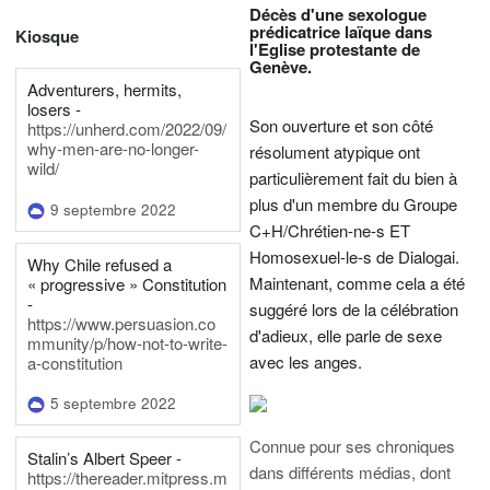
Décès d'une sexologue
prédicatrice laïque dans
Kiosque
l'Eglise protestante de
Genève.
Adventurers, hermits,
losers -
Son ouverture et son côté
https://unherd.com/2022/09/
why-men-are-no-longer-
résolument atypique ont
wild/
particulièrement fait du bien à
plus d'un membre du Groupe
9 septembre 2022
C+H/Chrétien-ne-s ET
Homosexuel-le-s de Dialogai.
Why Chile refused a
Maintenant, comme cela a été
« progressive » Constitution
-
suggéré lors de la célébration
https://www.persuasion.co
d'adieux, elle parle de sexe
mmunity/p/how-not-to-write-
avec les anges.
a-constitution
5 septembre 2022
Connue pour ses chroniques
Stalin’s Albert Speer -
dans différents médias, dont
https://thereader.mitpress.m