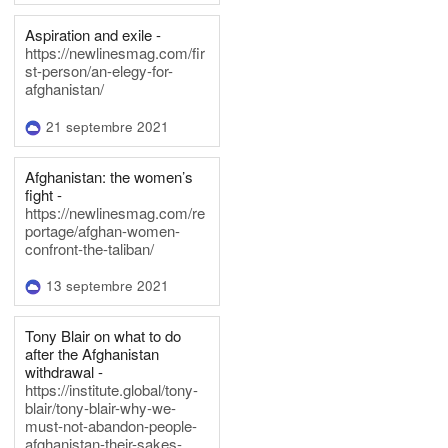
Aspiration and exile -
https://newlinesmag.com/fir
st-person/an-elegy-for-
afghanistan/
21 septembre 2021
Afghanistan: the women’s
fight -
https://newlinesmag.com/re
portage/afghan-women-
confront-the-taliban/
13 septembre 2021
Tony Blair on what to do
after the Afghanistan
withdrawal -
https://institute.global/tony-
blair/tony-blair-why-we-
must-not-abandon-people-
afghanistan-their-sakes-