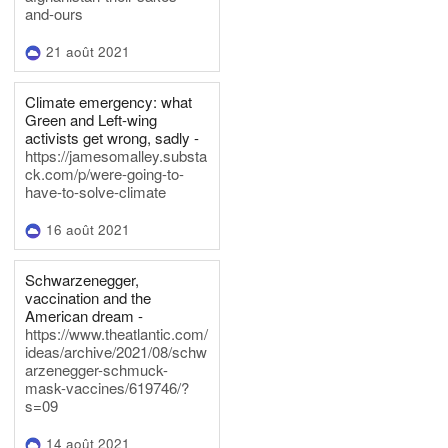
and-ours
21 août 2021
Climate emergency: what
Green and Left-wing
activists get wrong, sadly -
https://jamesomalley.substa
ck.com/p/were-going-to-
have-to-solve-climate
16 août 2021
Schwarzenegger,
vaccination and the
American dream -
https://www.theatlantic.com/
ideas/archive/2021/08/schw
arzenegger-schmuck-
mask-vaccines/619746/?
s=09
14 août 2021