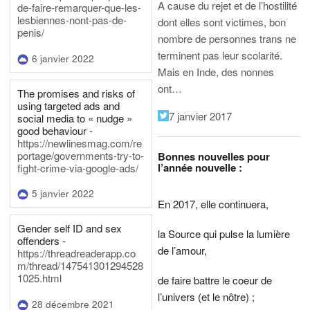
A cause du rejet et de l’hostilité
de-faire-remarquer-que-les-
lesbiennes-nont-pas-de-
dont elles sont victimes, bon
penis/
nombre de personnes trans ne
terminent pas leur scolarité.
6 janvier 2022
Mais en Inde, des nonnes
ont…
The promises and risks of
using targeted ads and
7 janvier 2017
social media to « nudge »
good behaviour -
https://newlinesmag.com/re
portage/governments-try-to-
Bonnes nouvelles pour
l’année nouvelle :
fight-crime-via-google-ads/
5 janvier 2022
En 2017, elle continuera,
Gender self ID and sex
la Source qui pulse la lumière
offenders -
de l’amour,
https://threadreaderapp.co
m/thread/147541301294528
1025.html
de faire battre le coeur de
l’univers (et le nôtre) ;
28 décembre 2021