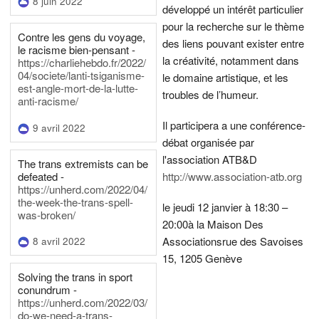
8 juin 2022
développé un intérêt particulier
pour la recherche sur le thème
Contre les gens du voyage,
des liens pouvant exister entre
le racisme bien-pensant -
la créativité, notamment dans
https://charliehebdo.fr/2022/
04/societe/lanti-tsiganisme-
le domaine artistique, et les
est-angle-mort-de-la-lutte-
troubles de l’humeur.
anti-racisme/
Il participera a une conférence-
9 avril 2022
débat organisée par
l'association ATB&D
The trans extremists can be
defeated -
http://www.association-atb.org
https://unherd.com/2022/04/
the-week-the-trans-spell-
le jeudi 12 janvier à 18:30 –
was-broken/
20:00
à la Maison Des
Associations
rue des Savoises
8 avril 2022
15, 1205 Genève
Solving the trans in sport
conundrum -
https://unherd.com/2022/03/
do-we-need-a-trans-