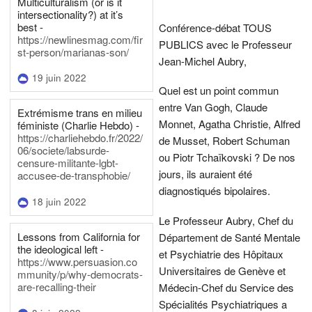
Multiculturalism (or is it
intersectionality?) at it’s
best -
Conférence-débat TOUS
https://newlinesmag.com/fir
PUBLICS avec le Professeur
st-person/marianas-son/
Jean-Michel Aubry,
19 juin 2022
Quel est un point commun
entre Van Gogh, Claude
Extrémisme trans en milieu
Monnet, Agatha Christie, Alfred
féministe (Charlie Hebdo) -
https://charliehebdo.fr/2022/
de Musset, Robert Schuman
06/societe/labsurde-
ou Piotr Tchaïkovski ? De nos
censure-militante-lgbt-
jours, ils auraient été
accusee-de-transphobie/
diagnostiqués bipolaires.
18 juin 2022
Le Professeur Aubry, Chef du
Lessons from California for
Département de Santé Mentale
the ideological left -
et Psychiatrie des Hôpitaux
https://www.persuasion.co
Universitaires de Genève et
mmunity/p/why-democrats-
are-recalling-their
Médecin-Chef du Service des
Spécialités Psychiatriques a