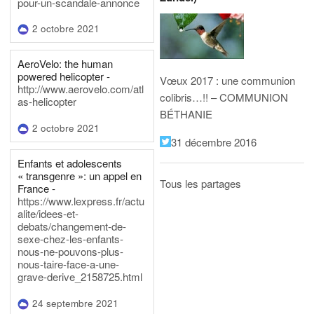
pour-un-scandale-annonce
2 octobre 2021
AeroVelo: the human
powered helicopter -
Vœux 2017 : une communion
http://www.aerovelo.com/atl
colibris…!! – COMMUNION
as-helicopter
BÉTHANIE
2 octobre 2021
31 décembre 2016
Enfants et adolescents
« transgenre »: un appel en
Tous les partages
France -
https://www.lexpress.fr/actu
alite/idees-et-
debats/changement-de-
sexe-chez-les-enfants-
nous-ne-pouvons-plus-
nous-taire-face-a-une-
grave-derive_2158725.html
24 septembre 2021