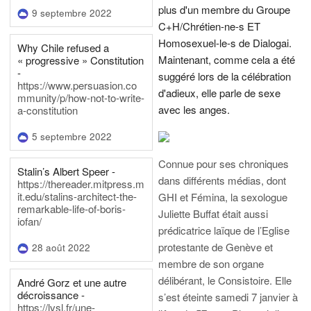
plus d'un membre du Groupe
9 septembre 2022
C+H/Chrétien-ne-s ET
Homosexuel-le-s de Dialogai.
Why Chile refused a
Maintenant, comme cela a été
« progressive » Constitution
-
suggéré lors de la célébration
https://www.persuasion.co
d'adieux, elle parle de sexe
mmunity/p/how-not-to-write-
avec les anges.
a-constitution
5 septembre 2022
Connue pour ses chroniques
Stalin’s Albert Speer -
dans différents médias, dont
https://thereader.mitpress.m
it.edu/stalins-architect-the-
GHI et Fémina, la sexologue
remarkable-life-of-boris-
Juliette Buffat était aussi
iofan/
prédicatrice laïque de l’Eglise
protestante de Genève et
28 août 2022
membre de son organe
délibérant, le Consistoire. Elle
André Gorz et une autre
décroissance -
s’est éteinte samedi 7 janvier à
https://lvsl.fr/une-