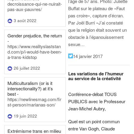
l’âge de 57 ans.
Photo: Juliette
decroissance-qui-ne-nuirait-
Buffat sur le plateau de «Faut
pas-aux-pauvres/
pas croire», capture d’écran.
3 août 2022
Par Joël Burri
«J’ai constaté
que la religion était souvent un
Gender prejudice, the return
obstacle à l’épanouissement
-
sexue…
https://www.realityslaststan
d.com/p/i-would-have-been-
14 janvier 2017
a-trans-kidstop
26 juillet 2022
Les variations de l'humeur
au service de la créativité
Multiculturalism (or is it
intersectionality?) at it’s
best -
Conférence-débat TOUS
https://newlinesmag.com/fir
PUBLICS avec le Professeur
st-person/marianas-son/
Jean-Michel Aubry,
19 juin 2022
Quel est un point commun
entre Van Gogh, Claude
Extrémisme trans en milieu