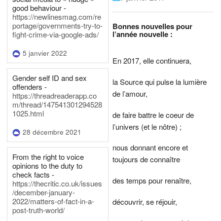
good behaviour -
https://newlinesmag.com/re
portage/governments-try-to-
Bonnes nouvelles pour
l’année nouvelle :
fight-crime-via-google-ads/
5 janvier 2022
En 2017, elle continuera,
Gender self ID and sex
la Source qui pulse la lumière
offenders -
de l’amour,
https://threadreaderapp.co
m/thread/147541301294528
1025.html
de faire battre le coeur de
l’univers (et le nôtre) ;
28 décembre 2021
nous donnant encore et
From the right to voice
toujours de connaître
opinions to the duty to
check facts -
des temps pour renaître,
https://thecritic.co.uk/issues
/december-january-
2022/matters-of-fact-in-a-
découvrir, se réjouir,
post-truth-world/