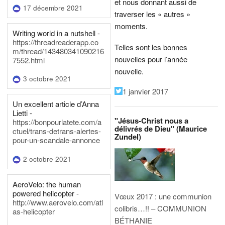
et nous donnant aussi de
17 décembre 2021
traverser les « autres »
moments.
Writing world in a nutshell -
https://threadreaderapp.co
Telles sont les bonnes
m/thread/143480341090216
nouvelles pour l’année
7552.html
nouvelle.
3 octobre 2021
1 janvier 2017
Un excellent article d’Anna
Lietti -
"Jésus-Christ nous a
https://bonpourlatete.com/a
délivrés de Dieu" (Maurice
ctuel/trans-detrans-alertes-
Zundel)
pour-un-scandale-annonce
2 octobre 2021
AeroVelo: the human
powered helicopter -
Vœux 2017 : une communion
http://www.aerovelo.com/atl
colibris…!! – COMMUNION
as-helicopter
BÉTHANIE