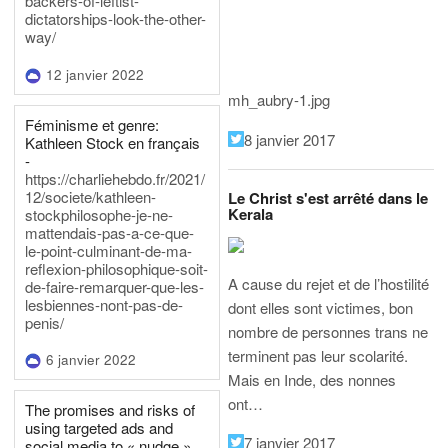
backers-of-leftist-
dictatorships-look-the-other-
way/
12 janvier 2022
mh_aubry-1.jpg
Féminisme et genre:
8 janvier 2017
Kathleen Stock en français
-
https://charliehebdo.fr/2021/
12/societe/kathleen-
Le Christ s'est arrêté dans le
Kerala
stockphilosophe-je-ne-
mattendais-pas-a-ce-que-
le-point-culminant-de-ma-
reflexion-philosophique-soit-
A cause du rejet et de l’hostilité
de-faire-remarquer-que-les-
lesbiennes-nont-pas-de-
dont elles sont victimes, bon
penis/
nombre de personnes trans ne
terminent pas leur scolarité.
6 janvier 2022
Mais en Inde, des nonnes
ont…
The promises and risks of
using targeted ads and
7 janvier 2017
social media to « nudge »