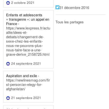
2 octobre 2021
31 décembre 2016
Enfants et adolescents
« transgenre »: un appel en
Tous les partages
France -
https://www.lexpress.fr/actu
alite/idees-et-
debats/changement-de-
sexe-chez-les-enfants-
nous-ne-pouvons-plus-
nous-taire-face-a-une-
grave-derive_2158725.html
24 septembre 2021
Aspiration and exile -
https://newlinesmag.com/fir
st-person/an-elegy-for-
afghanistan/
21 septembre 2021