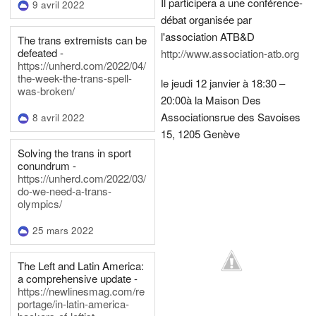
Il participera a une conférence-
9 avril 2022
débat organisée par
l'association ATB&D
The trans extremists can be
defeated -
http://www.association-atb.org
https://unherd.com/2022/04/
the-week-the-trans-spell-
le jeudi 12 janvier à 18:30 –
was-broken/
20:00
à la Maison Des
Associations
rue des Savoises
8 avril 2022
15, 1205 Genève
Solving the trans in sport
conundrum -
https://unherd.com/2022/03/
do-we-need-a-trans-
olympics/
25 mars 2022
The Left and Latin America:
a comprehensive update -
https://newlinesmag.com/re
portage/in-latin-america-