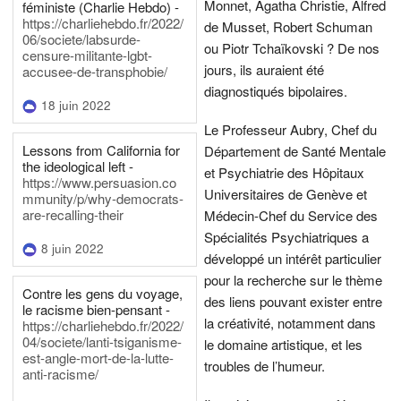
Monnet, Agatha Christie, Alfred
féministe (Charlie Hebdo) -
https://charliehebdo.fr/2022/
de Musset, Robert Schuman
06/societe/labsurde-
ou Piotr Tchaïkovski ? De nos
censure-militante-lgbt-
jours, ils auraient été
accusee-de-transphobie/
diagnostiqués bipolaires.
18 juin 2022
Le Professeur Aubry, Chef du
Lessons from California for
Département de Santé Mentale
the ideological left -
et Psychiatrie des Hôpitaux
https://www.persuasion.co
Universitaires de Genève et
mmunity/p/why-democrats-
are-recalling-their
Médecin-Chef du Service des
Spécialités Psychiatriques a
8 juin 2022
développé un intérêt particulier
pour la recherche sur le thème
Contre les gens du voyage,
des liens pouvant exister entre
le racisme bien-pensant -
la créativité, notamment dans
https://charliehebdo.fr/2022/
04/societe/lanti-tsiganisme-
le domaine artistique, et les
est-angle-mort-de-la-lutte-
troubles de l’humeur.
anti-racisme/