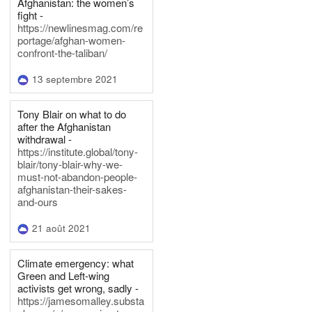
Afghanistan: the women’s
fight -
https://newlinesmag.com/re
portage/afghan-women-
confront-the-taliban/
13 septembre 2021
Tony Blair on what to do
after the Afghanistan
withdrawal -
https://institute.global/tony-
blair/tony-blair-why-we-
must-not-abandon-people-
afghanistan-their-sakes-
and-ours
21 août 2021
Climate emergency: what
Green and Left-wing
activists get wrong, sadly -
https://jamesomalley.substa