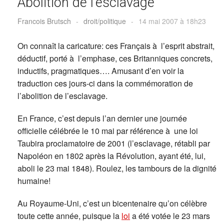
Abolition de l’esclavage
Francois Brutsch
-
droit/politique
-
14 mai 2007 à 18h23
On connaît la caricature: ces Français à l’esprit abstrait,
déductif, porté à l’emphase, ces Britanniques concrets,
inductifs, pragmatiques…. Amusant d’en voir la
traduction ces jours-ci dans la commémoration de
l’abolition de l’esclavage.
En France, c’est depuis l’an dernier une journée
officielle célébrée le 10 mai par référence à une loi
Taubira proclamatoire de 2001 (l’esclavage, rétabli par
Napoléon en 1802 après la Révolution, ayant été, lui,
aboli le 23 mai 1848). Roulez, les tambours de la dignité
humaine!
Au Royaume-Uni, c’est un bicentenaire qu’on célèbre
toute cette année, puisque la
loi
a été votée le 23 mars