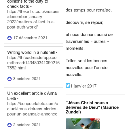
opinions to the duty to
check facts -
des temps pour renaître,
https://thecritic.co.uk/issues
/december-january-
2022/matters-of-fact-in-a-
découvrir, se réjouir,
post-truth-world/
et nous donnant aussi de
17 décembre 2021
traverser les « autres »
moments.
Writing world in a nutshell -
https://threadreaderapp.co
Telles sont les bonnes
m/thread/143480341090216
nouvelles pour l’année
7552.html
nouvelle.
3 octobre 2021
1 janvier 2017
Un excellent article d’Anna
Lietti -
"Jésus-Christ nous a
https://bonpourlatete.com/a
délivrés de Dieu" (Maurice
ctuel/trans-detrans-alertes-
Zundel)
pour-un-scandale-annonce
2 octobre 2021