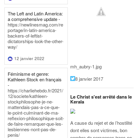
The Left and Latin America:
a comprehensive update -
https://newlinesmag.com/re
portage/in-latin-america-
backers-of-leftist-
dictatorships-look-the-other-
way/
12 janvier 2022
mh_aubry-1.jpg
Féminisme et genre:
8 janvier 2017
Kathleen Stock en français
-
https://charliehebdo.fr/2021/
12/societe/kathleen-
Le Christ s'est arrêté dans le
Kerala
stockphilosophe-je-ne-
mattendais-pas-a-ce-que-
le-point-culminant-de-ma-
reflexion-philosophique-soit-
A cause du rejet et de l’hostilité
de-faire-remarquer-que-les-
lesbiennes-nont-pas-de-
dont elles sont victimes, bon
penis/
nombre de personnes trans ne