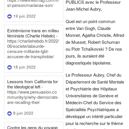
PUBLICS avec le Professeur
st-person/marianas-son/
Jean-Michel Aubry,
19 juin 2022
Quel est un point commun
entre Van Gogh, Claude
Extrémisme trans en milieu
Monnet, Agatha Christie, Alfred
féministe (Charlie Hebdo) -
https://charliehebdo.fr/2022/
de Musset, Robert Schuman
06/societe/labsurde-
ou Piotr Tchaïkovski ? De nos
censure-militante-lgbt-
jours, ils auraient été
accusee-de-transphobie/
diagnostiqués bipolaires.
18 juin 2022
Le Professeur Aubry, Chef du
Lessons from California for
Département de Santé Mentale
the ideological left -
et Psychiatrie des Hôpitaux
https://www.persuasion.co
Universitaires de Genève et
mmunity/p/why-democrats-
are-recalling-their
Médecin-Chef du Service des
Spécialités Psychiatriques a
8 juin 2022
développé un intérêt particulier
pour la recherche sur le thème
Contre les gens du voyage,