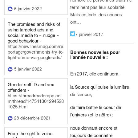
terminent pas leur scolarité.
6 janvier 2022
Mais en Inde, des nonnes
ont…
The promises and risks of
using targeted ads and
7 janvier 2017
social media to « nudge »
good behaviour -
https://newlinesmag.com/re
portage/governments-try-to-
Bonnes nouvelles pour
l’année nouvelle :
fight-crime-via-google-ads/
5 janvier 2022
En 2017, elle continuera,
Gender self ID and sex
la Source qui pulse la lumière
offenders -
de l’amour,
https://threadreaderapp.co
m/thread/147541301294528
1025.html
de faire battre le coeur de
l’univers (et le nôtre) ;
28 décembre 2021
nous donnant encore et
From the right to voice
toujours de connaître