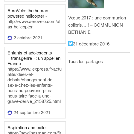
AeroVelo: the human
powered helicopter -
Vœux 2017 : une communion
http://www.aerovelo.com/atl
colibris…!! – COMMUNION
as-helicopter
BÉTHANIE
2 octobre 2021
31 décembre 2016
Enfants et adolescents
« transgenre »: un appel en
Tous les partages
France -
https://www.lexpress.fr/actu
alite/idees-et-
debats/changement-de-
sexe-chez-les-enfants-
nous-ne-pouvons-plus-
nous-taire-face-a-une-
grave-derive_2158725.html
24 septembre 2021
Aspiration and exile -
https://newlinesmag.com/fir