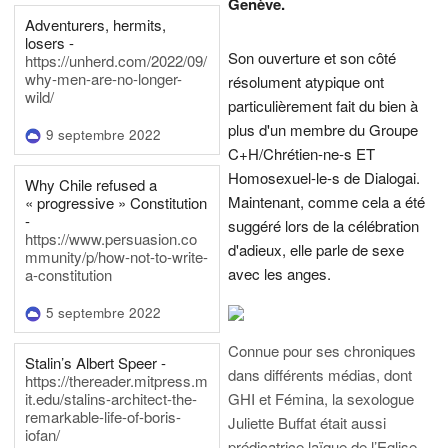
Genève.
Adventurers, hermits,
losers -
Son ouverture et son côté
https://unherd.com/2022/09/
why-men-are-no-longer-
résolument atypique ont
wild/
particulièrement fait du bien à
plus d'un membre du Groupe
9 septembre 2022
C+H/Chrétien-ne-s ET
Homosexuel-le-s de Dialogai.
Why Chile refused a
Maintenant, comme cela a été
« progressive » Constitution
-
suggéré lors de la célébration
https://www.persuasion.co
d'adieux, elle parle de sexe
mmunity/p/how-not-to-write-
avec les anges.
a-constitution
5 septembre 2022
Connue pour ses chroniques
Stalin’s Albert Speer -
dans différents médias, dont
https://thereader.mitpress.m
it.edu/stalins-architect-the-
GHI et Fémina, la sexologue
remarkable-life-of-boris-
Juliette Buffat était aussi
iofan/
prédicatrice laïque de l’Eglise