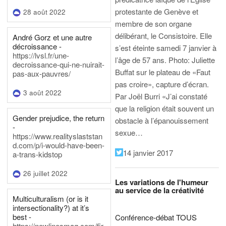
protestante de Genève et
28 août 2022
membre de son organe
délibérant, le Consistoire. Elle
André Gorz et une autre
décroissance -
s’est éteinte samedi 7 janvier à
https://lvsl.fr/une-
l’âge de 57 ans.
Photo: Juliette
decroissance-qui-ne-nuirait-
Buffat sur le plateau de «Faut
pas-aux-pauvres/
pas croire», capture d’écran.
3 août 2022
Par Joël Burri
«J’ai constaté
que la religion était souvent un
Gender prejudice, the return
obstacle à l’épanouissement
-
sexue…
https://www.realityslaststan
d.com/p/i-would-have-been-
14 janvier 2017
a-trans-kidstop
26 juillet 2022
Les variations de l'humeur
au service de la créativité
Multiculturalism (or is it
intersectionality?) at it’s
best -
Conférence-débat TOUS
https://newlinesmag.com/fir