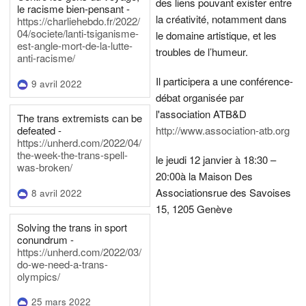
des liens pouvant exister entre
le racisme bien-pensant -
la créativité, notamment dans
https://charliehebdo.fr/2022/
04/societe/lanti-tsiganisme-
le domaine artistique, et les
est-angle-mort-de-la-lutte-
troubles de l’humeur.
anti-racisme/
Il participera a une conférence-
9 avril 2022
débat organisée par
l'association ATB&D
The trans extremists can be
defeated -
http://www.association-atb.org
https://unherd.com/2022/04/
the-week-the-trans-spell-
le jeudi 12 janvier à 18:30 –
was-broken/
20:00
à la Maison Des
Associations
rue des Savoises
8 avril 2022
15, 1205 Genève
Solving the trans in sport
conundrum -
https://unherd.com/2022/03/
do-we-need-a-trans-
olympics/
25 mars 2022