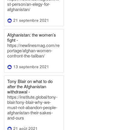
st-person/an-elegy-for-
afghanistan/
21 septembre 2021
Afghanistan: the women’s
fight -
https://newlinesmag.com/re
portage/afghan-women-
confront-the-taliban/
13 septembre 2021
Tony Blair on what to do
after the Afghanistan
withdrawal -
https://institute.global/tony-
blair/tony-blair-why-we-
must-not-abandon-people-
afghanistan-their-sakes-
and-ours
21 août 2021