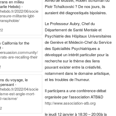
Alfred de Musset, Robert Schuman ou
rans en milieu
arlie Hebdo) -
Piotr Tchaïkovski ? De nos jours, ils
iehebdo.fr/2022/06/socie
auraient été diagnostiqués bipolaires.
ensure-militante-lgbt-
ransphobie/
Le Professeur Aubry, Chef du
Département de Santé Mentale et
22
Psychiatrie des Hôpitaux Universitaires
de Genève et Médecin-Chef du Service
California for the
t -
des Spécialités Psychiatriques a
persuasion.community/
développé un intérêt particulier pour la
ts-are-recalling-their
recherche sur le thème des liens
2
pouvant exister entre la créativité,
notamment dans le domaine artistique,
et les troubles de l’humeur.
ens du voyage, le
-pensant -
iehebdo.fr/2022/04/socie
Il participera a une conférence-débat
anisme-est-angle-mort-
organisée par l'association ATB&D
ti-racisme/
http://www.association-atb.org
22
le jeudi 12 janvier à 18:30 – 20:00
à la