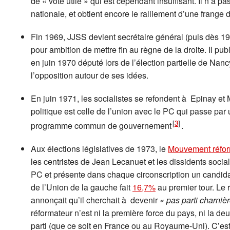
de « vote utile » qui est cependant insuffisant. Il n’a 
nationale, et obtient encore le ralliement d’une frange
Fin 1969, JJSS devient secrétaire général (puis dès 197
pour ambition de mettre fin au règne de la droite. Il pub
en juin 1970 député lors de l’élection partielle de Nanc
l’opposition autour de ses idées.
En juin 1971, les socialistes se refondent à Epinay et 
politique est celle de l’union avec le PC qui passe pa
[
3
]
programme commun de gouvernement
.
Aux élections législatives de 1973, le
Mouvement réfor
les centristes de Jean Lecanuet et les dissidents soc
PC et présente dans chaque circonscription un candidat 
de l’Union de la gauche fait
16,7%
au premier tour. Le 
annonçait qu’il cherchait à devenir
« pas parti charnièr
réformateur n’est ni la première force du pays, ni la deux
parti (que ce soit en France ou au Royaume-Uni). C’est 