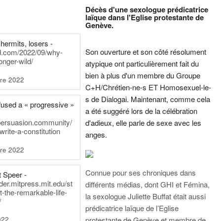
Décès d'une sexologue prédicatrice
laïque dans l'Eglise protestante de
Genève.
hermits, losers -
Son ouverture et son côté résolument
rd.com/2022/09/why-
onger-wild/
atypique ont particulièrement fait du
bien à plus d'un membre du Groupe
re 2022
C+H/Chrétien-ne-s ET Homosexuel-le-
s de Dialogai. Maintenant, comme cela
fused a « progressive »
a été suggéré lors de la célébration
persuasion.community/
d'adieux, elle parle de sexe avec les
write-a-constitution
anges.
re 2022
Connue pour ses chroniques dans
t Speer -
ader.mitpress.mit.edu/st
différents médias, dont GHI et Fémina,
t-the-remarkable-life-
la sexologue Juliette Buffat était aussi
/
prédicatrice laïque de l’Eglise
022
protestante de Genève et membre de