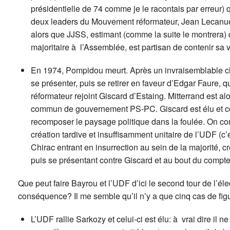
présidentielle de 74 comme je le racontais par erreur)
deux leaders du Mouvement réformateur, Jean Lecanuet 
alors que JJSS, estimant (comme la suite le montrera)
majoritaire à l’Assemblée, est partisan de contenir sa v
En 1974, Pompidou meurt. Après un invraisemblable ch
se présenter, puis se retirer en faveur d’Edgar Faure,
réformateur rejoint Giscard d’Estaing. Mitterrand est a
commun de gouvernement PS-PC. Giscard est élu et co
recomposer le paysage politique dans la foulée. On conn
création tardive et insuffisamment unitaire de l’UDF (c’e
Chirac entrant en insurrection au sein de la majorité, 
puis se présentant contre Giscard et au bout du compte
Que peut faire Bayrou et l’UDF d’ici le second tour de l’élec
conséquence? Il me semble qu’il n’y a que cinq cas de fig
L’UDF rallie Sarkozy et celui-ci est élu: à vrai dire il