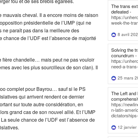
erger fou et de ses brebis égarées.
The trans ex
defeated -
le mauvais cheval. Il a encore moins de raison
https://unher
opposition présidentielle de l’UMP (qui ne
week-the-tra
ne paraît pas dans la meilleure des
8 avril 20
le chance de l’UDF est l’absence de majorité
.
Solving the tr
conundrum -
une fière chandelle… mais peut ne pas vouloir
https://unhe
need-a-trans
lèmes avec les plus sourcilleux de son clan). Il
25 mars 2
erloo complet pour Bayrou… sauf si le PS
The Left and 
slatives qui arrivent rendent ce dernier
comprehensiv
ortant sur toute autre considération, en
https://newl
n-latin-americ
alors grand cas de son nouvel allié. Et l’UMP
dictatorships
n. La seule chance de l’UDF est l’absence de
islatives.
12 janvier