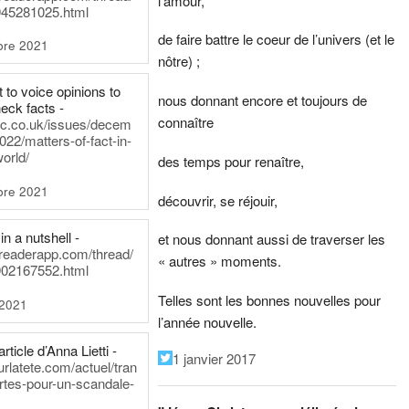
l’amour,
45281025.html
de faire battre le coeur de l’univers (et le
bre 2021
nôtre) ;
t to voice opinions to
nous donnant encore et toujours de
heck facts -
connaître
itic.co.uk/issues/decem
022/matters-of-fact-in-
world/
des temps pour renaître,
bre 2021
découvrir, se réjouir,
in a nutshell -
et nous donnant aussi de traverser les
dreaderapp.com/thread/
« autres » moments.
02167552.html
Telles sont les bonnes nouvelles pour
 2021
l’année nouvelle.
rticle d’Anna Lietti -
1 janvier 2017
urlatete.com/actuel/tran
rtes-pour-un-scandale-