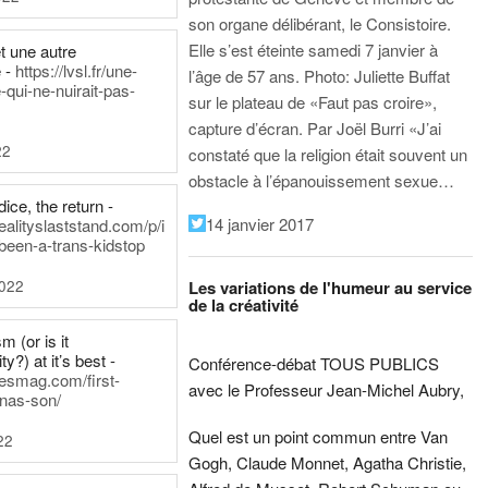
son organe délibérant, le Consistoire.
Elle s’est éteinte samedi 7 janvier à
t une autre
 -
https://lvsl.fr/une-
l’âge de 57 ans.
Photo: Juliette Buffat
qui-ne-nuirait-pas-
sur le plateau de «Faut pas croire»,
capture d’écran.
Par Joël Burri
«J’ai
22
constaté que la religion était souvent un
obstacle à l’épanouissement sexue…
ice, the return -
14 janvier 2017
ealityslaststand.com/p/i
been-a-trans-kidstop
2022
Les variations de l'humeur au service
de la créativité
m (or is it
ty?) at it’s best -
Conférence-débat TOUS PUBLICS
nesmag.com/first-
avec le Professeur Jean-Michel Aubry,
nas-son/
Quel est un point commun entre Van
22
Gogh, Claude Monnet, Agatha Christie,