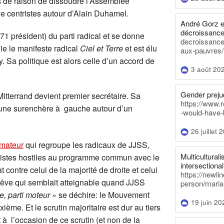
pas de raison de dissoudre l’Assemblée
 de centristes autour d’Alain Duhamel.
André Gorz e
décroissance
1 président) du parti radical et se donne
decroissance-
lie le manifeste radical
Ciel et Terre
et est élu
aux-pauvres/
y. Sa politique est alors celle d’un accord de
3 août 20
Gender prejud
Mitterrand devient premier secrétaire. Sa
https://www.r
r une surenchère à gauche autour d’un
-would-have-
26 juillet 
mateur
qui regroupe les radicaux de JJSS,
Multiculturalis
ialistes hostiles au programme commun avec le
intersectionali
contre celui de la majorité de droite et celui
https://newli
rêve qui semblait atteignable quand JJSS
person/maria
e, parti moteur »
se déchire: le Mouvement
19 juin 20
ième. Et le scrutin majoritaire est dur au tiers
à l’occasion de ce scrutin (et non de la