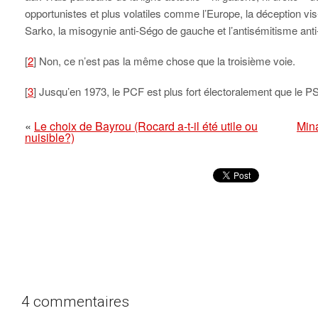
opportunistes et plus volatiles comme l’Europe, la déception vis-
Sarko, la misogynie anti-Ségo de gauche et l’antisémitisme anti
[
2
] Non, ce n’est pas la même chose que la troisième voie.
[
3
] Jusqu’en 1973, le PCF est plus fort électoralement que le PS
«
Le choix de Bayrou (Rocard a-t-il été utile ou
Mina
nuisible?)
4 commentaires