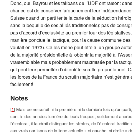
Donc, oui, Bayrou et les talibans de l’UDF ont raison: dans 
chance est de conserver farouchement leur indépendance et
Suisse quand un parti tente la carte de la séduction héroï
sans la béquille de ses alliés traditionnels): pas de consig
pas d’accord d’exclusivité au premier tour des législative
manière ponctuelle, tactique, pour la cause commune des 
voulait en 1973). Ca les mène peut-être à un groupe auton
de la majorité présidentielle à obtenir la majorité à l’As
vraisemblable mais probablement maximisée par la tactique
qui peut leur permettre d’obtenir le scrutin proportionnel. C
les forces
de la France
du scrutin majoritaire n’est général
facilement!
Notes
[
1
] Mais ce ne serait ni la première ni la dernière fois qu’un par
sont à des années-lumière de leurs troupes, solidement ancrée
l’électorat, il faudrait distinguer les strates, de l’électorat trad
aux vrais partisans de la ligne actuelle « ni gauche, ni droite »