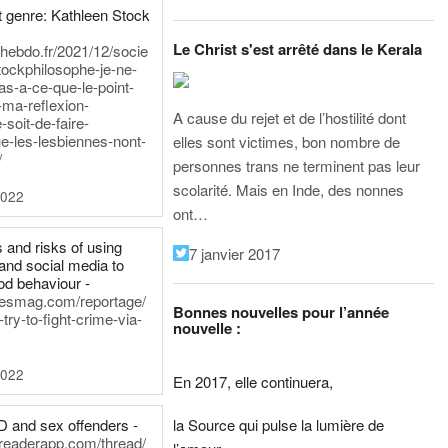
 genre: Kathleen Stock
Le Christ s'est arrêté dans le Kerala
iehebdo.fr/2021/12/socie
tockphilosophe-je-ne-
as-a-ce-que-le-point-
-ma-reflexion-
A cause du rejet et de l’hostilité dont
-soit-de-faire-
e-les-lesbiennes-nont-
elles sont victimes, bon nombre de
/
personnes trans ne terminent pas leur
scolarité. Mais en Inde, des nonnes
2022
ont…
 and risks of using
7 janvier 2017
and social media to
od behaviour -
inesmag.com/reportage/
Bonnes nouvelles pour l’année
ry-to-fight-crime-via-
nouvelle :
2022
En 2017, elle continuera,
la Source qui pulse la lumière de
D and sex offenders -
dreaderapp.com/thread/