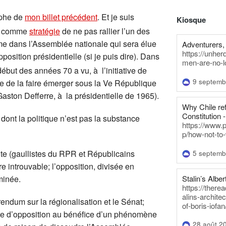
aphe de
mon billet précédent
. Et je suis
Kiosque
comme
stratégie
de ne pas rallier l’un des
me dans l’Assemblée nationale qui sera élue
Adventurers, 
https://unhe
opposition présidentielle (si je puis dire). Dans
men-are-no-l
début des années 70 a vu, à l’initiative de
9 septemb
e de la faire émerger sous la Ve République
aston Defferre, à la présidentielle de 1965).
Why Chile re
Constitution -
dont la politique n’est pas la substance
https://www.
p/how-not-to-
ite (gaullistes du RPR et Républicains
5 septemb
 introuvable; l’opposition, divisée en
Stalin’s Alber
minée.
https://there
alins-architec
ndum sur la régionalisation et le Sénat;
of-boris-iofan
ste d’opposition au bénéfice d’un phénomène
28 août 2