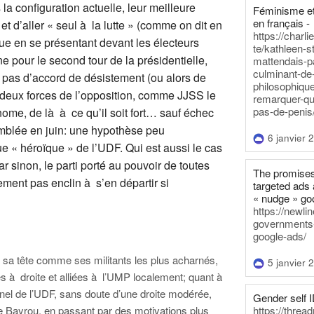
la configuration actuelle, leur meilleure
Féminisme et
en français -
 d’aller « seul à la lutte » (comme on dit en
https://charl
que en se présentant devant les électeurs
te/kathleen-s
ne pour le second tour de la présidentielle,
mattendais-p
culminant-de
s, pas d’accord de désistement (ou alors de
philosophique
deux forces de l’opposition, comme JJSS le
remarquer-qu
pas-de-penis
ome, de là à ce qu’il soit fort… sauf échec
semblée en juin: une hypothèse peu
6 janvier 
 « héroïque » de l’UDF. Qui est aussi le cas
ar sinon, le parti porté au pouvoir de toutes
The promises
ement pas enclin à s’en départir si
targeted ads 
« nudge » go
https://newl
governments-t
google-ads/
ti, sa tête comme ses militants les plus acharnés,
5 janvier 
s à droite et alliées à l’UMP localement; quant à
itionnel de l’UDF, sans doute d’une droite modérée,
Gender self I
https://threa
 de Bayrou, en passant par des motivations plus