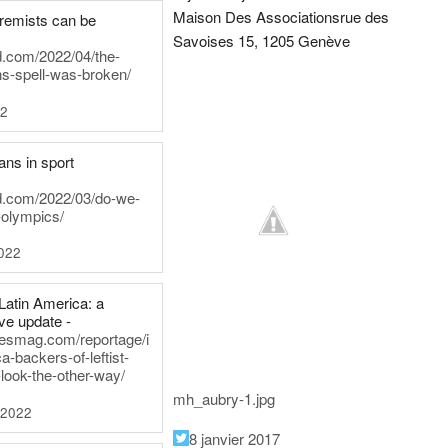
Maison Des Associations
rue des
tremists can be
Savoises 15, 1205 Genève
d.com/2022/04/the-
ns-spell-was-broken/
22
ans in sport
rd.com/2022/03/do-we-
-olympics/
022
Latin America: a
e update -
inesmag.com/reportage/i
a-backers-of-leftist-
-look-the-other-way/
mh_aubry-1.jpg
 2022
8 janvier 2017