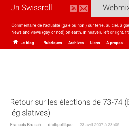
Un Swissroll
Webmi
Commentaire de l'actualité (gaie ou non!) sur terre, au ciel, à g
News and views (gay or not!) on earth, in heaven, left or right
Le blog
Rubriques
Archives
Liens
A propos
Retour sur les élections de 73-74 
législatives)
Francois Brutsch
-
droit/politique
-
23 avril 2007 à 23h05