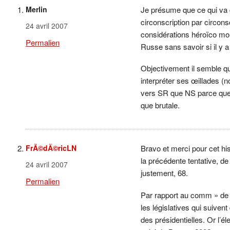
Merlin
Je présume que ce qui va g
circonscription par circons
24 avril 2007
considérations héroïco mora
Permalien
Russe sans savoir si il y a
Objectivement il semble qu’
interpréter ses œillades (no
vers SR que NS parce que t
que brutale.
FrÃ©dÃ©ricLN
Bravo et merci pour cet hi
la précédente tentative, de
24 avril 2007
justement, 68.
Permalien
Par rapport au comm » de Me
les législatives qui suiven
des présidentielles. Or l’él