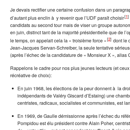
Je devais rectifier une certaine confusion dans un paragr
[
1
]
d’autant plus enclin à y revenir que l’UDF paraît choisir
candidats au second tour mais de viser un groupe autono
en juin, distinct tant de la majorité présidentielle que de l’
[
2
]
le temps, on appelait cela la « troisième force »
dont le 
Jean-Jacques Servan-Schreiber, la seule tentative sérieus
(après l’échec de la candidature de « Monsieur X », alias G
Rappelons le cadre pour nos plus jeunes lecteurs (et ceux 
récréative de choix):
En juin 1968, les élections de la peur donnent à la dro
indépendants de Valéry Giscard d’Estaing) une chambre
centristes, radicaux, socialistes et communistes, est la
En 1969, de Gaulle démissionne après l’échec du référe
Pompidou est élu président contre Alain Poher, centri