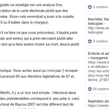
uider sa stratégie est une analyse fine,
2 octobre
cription de la carte électorale plutôt que des
les. Sinon cela revendrait a jouer a la roulette
AeroVelo: t
 5 ou 6 balles dans le chargeur.
helicopter -
http://www.a
helicopter
il va faire ce que vous préconisez, il faudra juste
ds and winks) qui a priori devraient plutôt aller
2 octobre
ant qu’a faire autant choisir sa mort, douce plutôt
Enfants et a
« transgenre 
https://www.l
s-et-debats/
storique. Vous auriez aussi pu (moi pas !) évoquer
chez-les-enf
plus-nous-tai
 Lecanuet 65 aux élections législatives de 67 et,
derive_21587
24 septem
rlin, il y a un truc tout simple : l’électorat dans
t des présidentielles correspond à peu près à celui
Aspiration and
ectorat de Bayrou 2007 est très différent tant de
https://newli