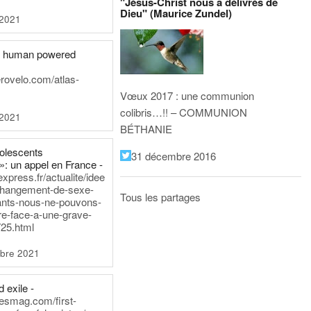
"Jésus-Christ nous a délivrés de
Dieu" (Maurice Zundel)
 2021
he human powered
erovelo.com/atlas-
Vœux 2017 : une communion
colibris…!! – COMMUNION
 2021
BÉTHANIE
dolescents
31 décembre 2016
»: un appel en France -
express.fr/actualite/idee
changement-de-sexe-
Tous les partages
ants-nous-ne-pouvons-
re-face-a-une-grave-
25.html
bre 2021
 exile -
nesmag.com/first-