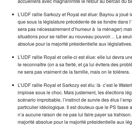
accueillera avec magnanimité le retour au bercail du b
L’UDF rallie Sarkozy et Royal est élue: Bayrou a joué 
que sous la législature précédente de se fondre dans l’
sera pas nécessairement d’humeur à la ménager) mais 
situations pour se rallier au nouveau pouvoir… La seu
absolue pour la majorité présidentielle aux législatives
L’UDF rallie Royal et celle-ci est élue: elle lui devra 
le reconnaître (on a sa fierté, et ça lui évitera des prob
ne sera pas vraiment de la famille, mais on le tolérera.
L’UDF rallie Royal et Sarkozy est élu: là c’est le Wat
implose sous le choc. Mais justement, les élections légi
scénario improbable, l’instinct de survie des élus l’emp
particulier idéologique. Il est douteux que le PS fasse 
n’a aucune raison de ne pas lui faire payer sa trahiso
majorité absolue pour la majorité présidentielle aux lég