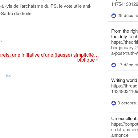
14754130129
à -vis de l’archaïsme du PS, le vote utile anti-
-Sarko de droite.
28 décem
From the righ
the duty to c
.
https://thecr
ber-january-2
a-post-truth-
rets: une initiative d’une (fausse) simplicité…
biblique
»
17 décem
Writing world 
https://threa
14348034109
3 octobre
Un excellent a
https://bonpo
s-detrans-ale
annonce