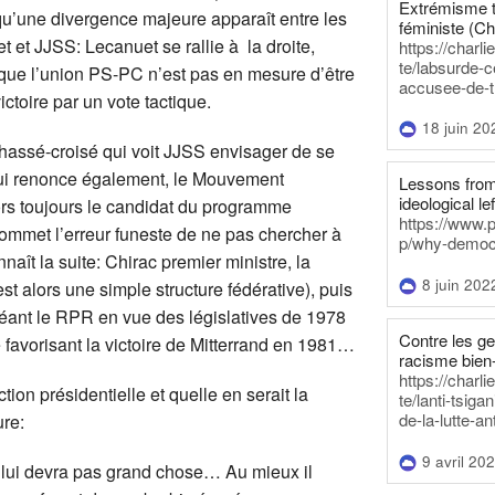
Extrémisme t
 qu’une divergence majeure apparaît entre les
féministe (Ch
et JJSS: Lecanuet se rallie à la droite,
https://charl
te/labsurde-c
 que l’union PS-PC n’est pas en mesure d’être
accusee-de-t
ictoire par un vote tactique.
18 juin 20
assé-croisé qui voit JJSS envisager de se
 qui renonce également, le Mouvement
Lessons from 
ideological lef
lors toujours le candidat du programme
https://www.
mmet l’erreur funeste de ne pas chercher à
p/why-democra
aît la suite: Chirac premier ministre, la
8 juin 202
st alors une simple structure fédérative), puis
créant le RPR en vue des législatives de 1978
Contre les g
 favorisant la victoire de Mitterrand en 1981…
racisme bien
https://charl
tion présidentielle et quelle en serait la
te/lanti-tsig
de-la-lutte-an
ure:
9 avril 20
 ne lui devra pas grand chose… Au mieux il