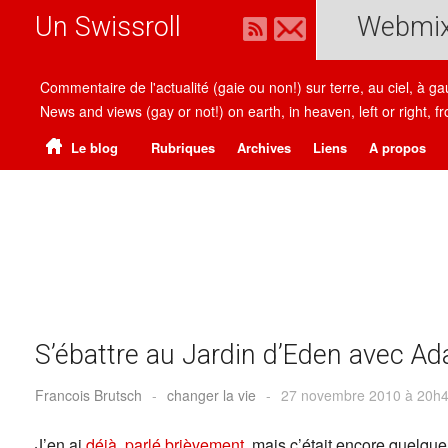
Un Swissroll
Webmi
Commentaire de l'actualité (gaie ou non!) sur terre, au ciel, à g
News and views (gay or not!) on earth, in heaven, left or right
Le blog
Rubriques
Archives
Liens
A propos
S’ébattre au Jardin d’Eden avec A
Francois Brutsch
-
changer la vie
-
27 novembre 2010 à 20h
J’en ai
déjà parlé brièvement
, mais c’était encore quelque 