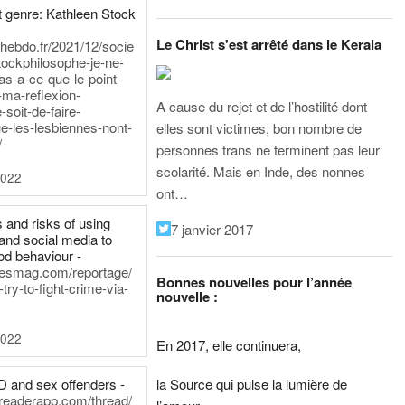
 genre: Kathleen Stock
Le Christ s'est arrêté dans le Kerala
iehebdo.fr/2021/12/socie
tockphilosophe-je-ne-
as-a-ce-que-le-point-
-ma-reflexion-
A cause du rejet et de l’hostilité dont
-soit-de-faire-
e-les-lesbiennes-nont-
elles sont victimes, bon nombre de
/
personnes trans ne terminent pas leur
scolarité. Mais en Inde, des nonnes
2022
ont…
 and risks of using
7 janvier 2017
and social media to
od behaviour -
inesmag.com/reportage/
Bonnes nouvelles pour l’année
ry-to-fight-crime-via-
nouvelle :
2022
En 2017, elle continuera,
la Source qui pulse la lumière de
D and sex offenders -
dreaderapp.com/thread/