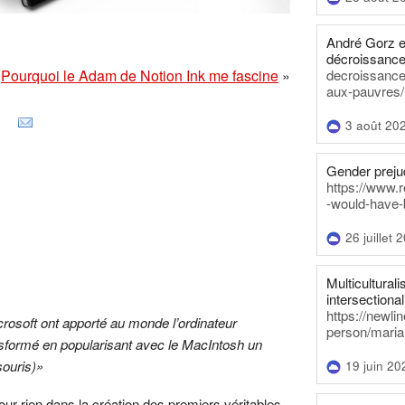
André Gorz e
décroissance
Pourquoi le Adam de Notion Ink me fascine
»
decroissance-
aux-pauvres/
3 août 20
Gender prejud
https://www.r
-would-have-
26 juillet 
Multiculturalis
intersectionali
https://newli
crosoft ont apporté au monde l’ordinateur
person/maria
ansformé en popularisant avec le MacIntosh un
 souris)»
19 juin 20
our rien dans la création des premiers véritables