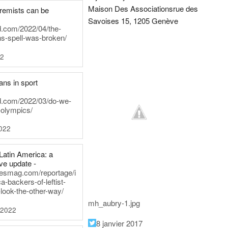
Maison Des Associations
rue des
tremists can be
Savoises 15, 1205 Genève
d.com/2022/04/the-
ns-spell-was-broken/
22
ans in sport
rd.com/2022/03/do-we-
-olympics/
022
Latin America: a
e update -
inesmag.com/reportage/i
a-backers-of-leftist-
-look-the-other-way/
mh_aubry-1.jpg
 2022
8 janvier 2017