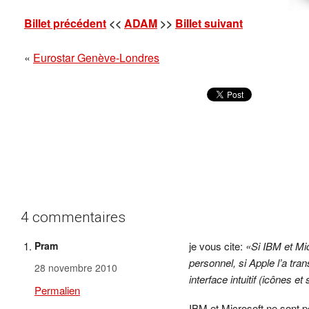
Billet précédent
<<
ADAM
>>
Billet suivant
«
Eurostar Genève-Londres
4 commentaires
Pram
je vous cite:
«Si IBM et Mi
personnel, si Apple l’a tr
28 novembre 2010
interface intuitif (icônes et
Permalien
IBM et Microsoft ne sont p