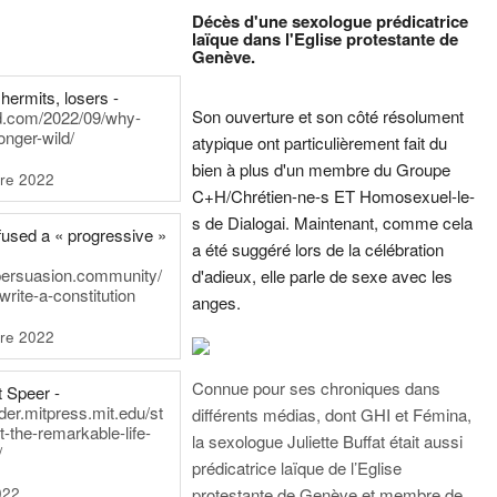
Décès d'une sexologue prédicatrice
laïque dans l'Eglise protestante de
Genève.
hermits, losers -
Son ouverture et son côté résolument
rd.com/2022/09/why-
onger-wild/
atypique ont particulièrement fait du
bien à plus d'un membre du Groupe
re 2022
C+H/Chrétien-ne-s ET Homosexuel-le-
s de Dialogai. Maintenant, comme cela
fused a « progressive »
a été suggéré lors de la célébration
persuasion.community/
d'adieux, elle parle de sexe avec les
write-a-constitution
anges.
re 2022
Connue pour ses chroniques dans
t Speer -
ader.mitpress.mit.edu/st
différents médias, dont GHI et Fémina,
t-the-remarkable-life-
la sexologue Juliette Buffat était aussi
/
prédicatrice laïque de l’Eglise
022
protestante de Genève et membre de