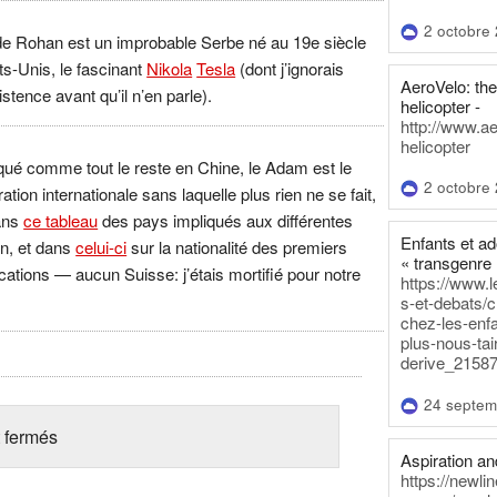
2 octobre
de Rohan est un improbable Serbe né au 19e siècle
ts-Unis, le fascinant
Nikola
Tesla
(dont j’ignorais
AeroVelo: t
stence avant qu’il n’en parle).
helicopter -
http://www.a
helicopter
qué comme tout le reste en Chine, le Adam est le
2 octobre
ation internationale sans laquelle plus rien ne se fait,
ans
ce tableau
des pays impliqués aux différentes
Enfants et a
n, et dans
celui-ci
sur la nationalité des premiers
« transgenre 
cations — aucun Suisse: j’étais mortifié pour notre
https://www.l
s-et-debats/
chez-les-enf
plus-nous-tai
derive_21587
24 septem
 fermés
Aspiration and
https://newli