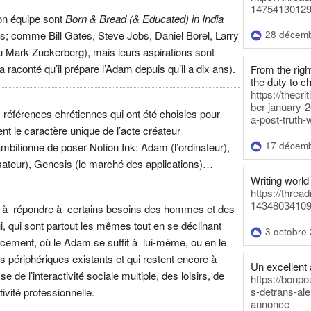
14754130129
on équipe sont
Born & Bread (& Educated) in India
tes; comme Bill Gates, Steve Jobs, Daniel Borel, Larry
28 décem
 Mark Zuckerberg), mais leurs aspirations sont
 raconté qu’il prépare l’Adam depuis qu’il a dix ans).
From the righ
the duty to c
https://thecr
ber-january-2
 références chrétiennes qui ont été choisies pour
a-post-truth-
 le caractère unique de l’acte créateur
17 décem
ambitionne de poser Notion Ink: Adam (l’ordinateur),
lisateur), Genesis (le marché des applications)…
Writing world 
https://threa
14348034109
 à répondre à certains besoins des hommes et des
, qui sont partout les mêmes tout en se déclinant
3 octobre
cement, où le Adam se suffit à lui-même, ou en le
s périphériques existants et qui restent encore à
Un excellent a
sse de l’interactivité sociale multiple, des loisirs, de
https://bonpo
s-detrans-ale
tivité professionnelle.
annonce