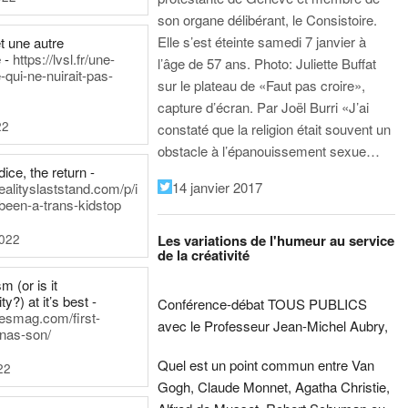
son organe délibérant, le Consistoire.
Elle s’est éteinte samedi 7 janvier à
t une autre
 -
https://lvsl.fr/une-
l’âge de 57 ans.
Photo: Juliette Buffat
qui-ne-nuirait-pas-
sur le plateau de «Faut pas croire»,
capture d’écran.
Par Joël Burri
«J’ai
22
constaté que la religion était souvent un
obstacle à l’épanouissement sexue…
ice, the return -
14 janvier 2017
ealityslaststand.com/p/i
been-a-trans-kidstop
2022
Les variations de l'humeur au service
de la créativité
m (or is it
ty?) at it’s best -
Conférence-débat TOUS PUBLICS
nesmag.com/first-
avec le Professeur Jean-Michel Aubry,
nas-son/
Quel est un point commun entre Van
22
Gogh, Claude Monnet, Agatha Christie,