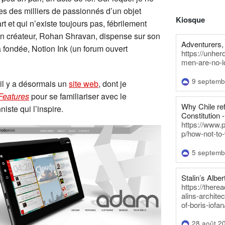
es des milliers de passionnés d’un objet
Kiosque
t et qui n’existe toujours pas, fébrilement
on créateur, Rohan Shravan, dispense sur son
Adventurers, 
a fondée, Notion Ink (un forum ouvert
https://unhe
men-are-no-l
9 septemb
 il y a désormais un
site web
, dont je
Features
pour se familiariser avec le
Why Chile re
iste qui l’inspire.
Constitution -
https://www.
p/how-not-to-
5 septemb
Stalin’s Alber
https://there
alins-architec
of-boris-iofan
28 août 2