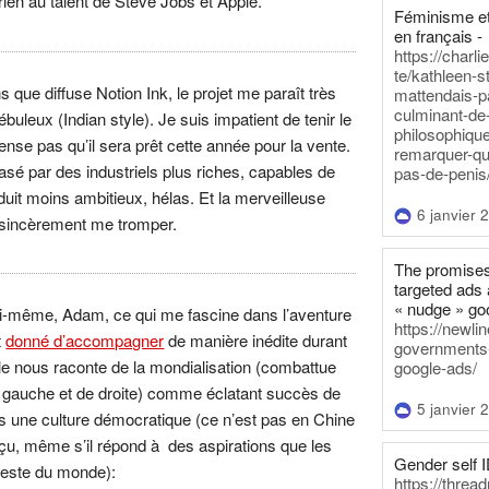
 rien au talent de Steve Jobs et Apple.
Féminisme et
en français -
https://charl
te/kathleen-s
s que diffuse Notion Ink, le projet me paraît très
mattendais-p
culminant-de
ébuleux (Indian style). Je suis impatient de tenir le
philosophique
ense pas qu’il sera prêt cette année pour la vente.
remarquer-qu
crasé par des industriels plus riches, capables de
pas-de-penis
uit moins ambitieux, hélas. Et la merveilleuse
6 janvier 
e sincèrement me tromper.
The promises
targeted ads 
« nudge » go
lui-même, Adam, ce qui me fascine dans l’aventure
https://newl
t
donné d’accompagner
de manière inédite durant
governments-t
lle nous raconte de la mondialisation (combattue
google-ads/
e gauche et de droite) comme éclatant succès de
5 janvier 
 une culture démocratique (ce n’est pas en Chine
çu, même s’il répond à des aspirations que les
Gender self I
reste du monde):
https://threa