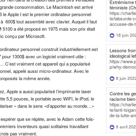
Extrémisme t
 grande consommation. Le Macintosh est arrivé
féministe (Ch
https://charl
 le Apple I est le premier ordinateur personnel
te/labsurde-c
 600$ tout assemblé avec clavier. Auquel il faut
accusee-de-t
M 5100 a été proposé en 1975 mais son prix était
18 juin 20
c conçu par Microsoft.
e ordinateur personnel construit industriellement est
Lessons from 
ideological lef
 pour 1300$ avec un logiciel vraiment utile :
https://www.
r… C’est vraiment cet appareil qui a popularisé
p/why-democra
sonnel, appelé aussi micro-ordinateur. Avec le
proposés la même année.
8 juin 202
ez, Apple a aussi popularisé l’imprimante laser
Contre les g
ette 5,5 pouces, le portable avec WIFI, le iPod, le
racisme bien
https://charl
ulariser » dans le sens «d’apporter au monde…»
te/lanti-tsig
de-la-lutte-an
 espérer que se répète, avec le Adam cette fois-
premiers inventeurs quasi solitaires travaillant
9 avril 20
 crois pas vraiment.