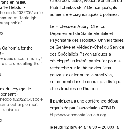
Alfred de Musset, Robert Schuman ou
rans en milieu
arlie Hebdo) -
Piotr Tchaïkovski ? De nos jours, ils
iehebdo.fr/2022/06/socie
auraient été diagnostiqués bipolaires.
ensure-militante-lgbt-
ransphobie/
Le Professeur Aubry, Chef du
Département de Santé Mentale et
22
Psychiatrie des Hôpitaux Universitaires
de Genève et Médecin-Chef du Service
California for the
t -
des Spécialités Psychiatriques a
persuasion.community/
développé un intérêt particulier pour la
ts-are-recalling-their
recherche sur le thème des liens
2
pouvant exister entre la créativité,
notamment dans le domaine artistique,
et les troubles de l’humeur.
ens du voyage, le
-pensant -
iehebdo.fr/2022/04/socie
Il participera a une conférence-débat
anisme-est-angle-mort-
organisée par l'association ATB&D
ti-racisme/
http://www.association-atb.org
22
le jeudi 12 janvier à 18:30 – 20:00
à la