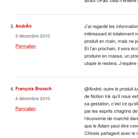
avant l’iPad: cela n’enlève
AndrÃ©
J’ai regardé les information
intéressant et totalement n
3 décembre 2010
produit en main, mais ne p
Permalien
Et l’an prochain, il sera é
produire en masse, un prod
utopie le restera. J’espèr
François Brutsch
@André: outre le produit 
de Notion Ink qu’il nous es
4 décembre 2010
sa gestation, c’est ce qu’e
Permalien
par les esprits chagrins d
l’économie de marché dans
que le Adam peut-être con
Chinois partagent avec le 