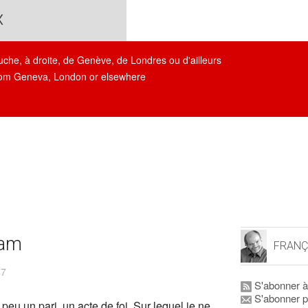
x
auche, à droite, de Genève, de Londres ou d'ailleurs
, from Geneva, London or elsewhere
dam
FRANÇ
47
S'abonner à
S'abonner p
peu un pari, un acte de foi. Sur lequel je ne