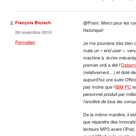
François Brutsch
@Pram: Merci pour les com
historique!
28 novembre 2010
Permalien
Je me souviens très bien d
mais un
« end user »
, ven
machine à écrire mécaniqu
premier ordi a été l’
Osborn
(relativement…) et doté de
aujourd’hui une suite Offi
pas moins que l’
IBM PC
la
personnel produit par milli
l’ancêtre de tous les comp
De la même manière, il est
que répandre des innovati
lecteurs MP3 avant l’iPod,