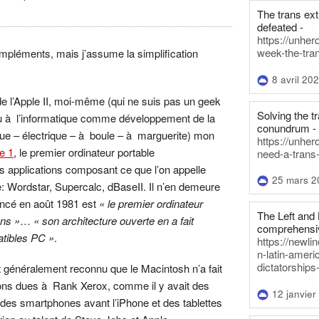
The trans ex
defeated -
https://unher
week-the-tra
pléments, mais j’assume la simplification
8 avril 20
e l’Apple II, moi-même (qui ne suis pas un geek
Solving the tr
u à l’informatique comme développement de la
conundrum -
e – électrique – à boule – à marguerite) mon
https://unhe
e 1
, le premier ordinateur portable
need-a-trans
s applications composant ce que l’on appelle
25 mars 2
ce: Wordstar, Supercalc, dBaseII. Il n’en demeure
ncé en août 1981 est
« le premier ordinateur
The Left and 
ons »
…
« son architecture ouverte en a fait
comprehensiv
atibles PC »
.
https://newl
n-latin-americ
dictatorships
 généralement reconnu que le Macintosh n’a fait
ons dues à Rank Xerox, comme il y avait des
12 janvier
 des smartphones avant l’iPhone et des tablettes