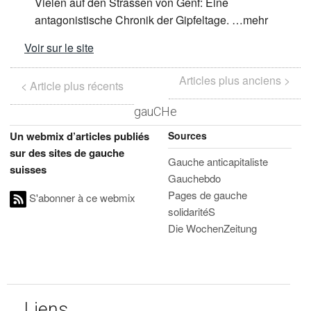
Vielen auf den Strassen von Genf: Eine
antagonistische Chronik der Gipfeltage. …mehr
Voir sur le site
Articles plus anciens >
< Article plus récents
gauCHe
Sources
Un webmix d’articles publiés
sur des sites de gauche
Gauche anticapitaliste
suisses
Gauchebdo
Pages de gauche
S'abonner à ce webmix
solidaritéS
Die WochenZeitung
Liens