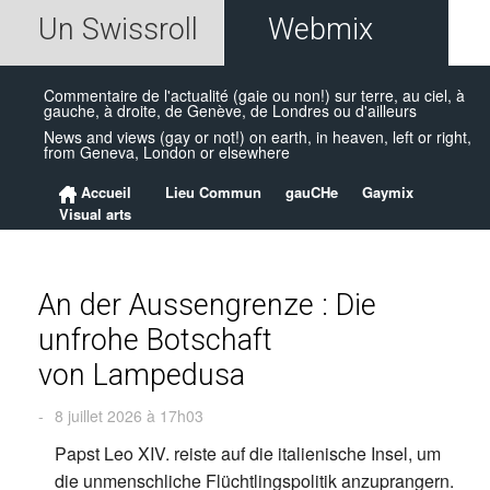
Un Swissroll
Webmix
Commentaire de l'actualité (gaie ou non!) sur terre, au ciel, à
gauche, à droite, de Genève, de Londres ou d'ailleurs
News and views (gay or not!) on earth, in heaven, left or right,
from Geneva, London or elsewhere
Accueil
Lieu Commun
gauCHe
Gaymix
Visual arts
An der Aussengrenze : Die
unfrohe Botschaft
von Lampedusa
-
8 juillet 2026 à 17h03
Papst Leo XIV. reiste auf die italienische Insel, um
die unmenschliche Flüchtlingspolitik anzuprangern.