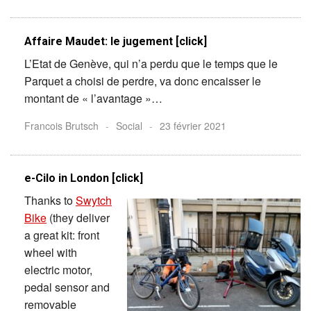
Affaire Maudet: le jugement [click]
L’Etat de Genève, qui n’a perdu que le temps que le
Parquet a choisi de perdre, va donc encaisser le
montant de « l’avantage »…
Francois Brutsch
-
Social
-
23 février 2021
e-Cilo in London [click]
Thanks to
Swytch
Bike
(they deliver
a great kit: front
wheel with
electric motor,
pedal sensor and
removable