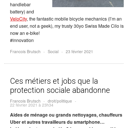
handlebar
battery) and
VeloCity
, the fantastic mobile bicycle mechanics (I’m an
end user, not a geek), my trusty 30yo Swiss Made Cilo is
now an e-bike!
#innovation
Francois Brutsch
-
Social
-
23 février 2021
Ces métiers et jobs que la
protection sociale abandonne
Francois Brutsch
-
droit/politique
-
22 février 2021 à 23h34
Aides de ménage ou grands nettoyages, chauffeurs
Uber et autres travailleurs du smartphone…