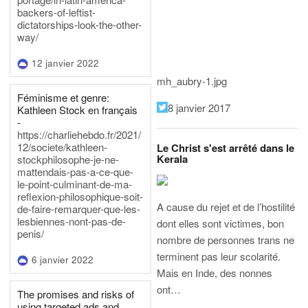
backers-of-leftist-
dictatorships-look-the-other-
way/
12 janvier 2022
mh_aubry-1.jpg
Féminisme et genre:
8 janvier 2017
Kathleen Stock en français
-
https://charliehebdo.fr/2021/
12/societe/kathleen-
Le Christ s'est arrêté dans le
Kerala
stockphilosophe-je-ne-
mattendais-pas-a-ce-que-
le-point-culminant-de-ma-
reflexion-philosophique-soit-
A cause du rejet et de l’hostilité
de-faire-remarquer-que-les-
lesbiennes-nont-pas-de-
dont elles sont victimes, bon
penis/
nombre de personnes trans ne
terminent pas leur scolarité.
6 janvier 2022
Mais en Inde, des nonnes
ont…
The promises and risks of
using targeted ads and