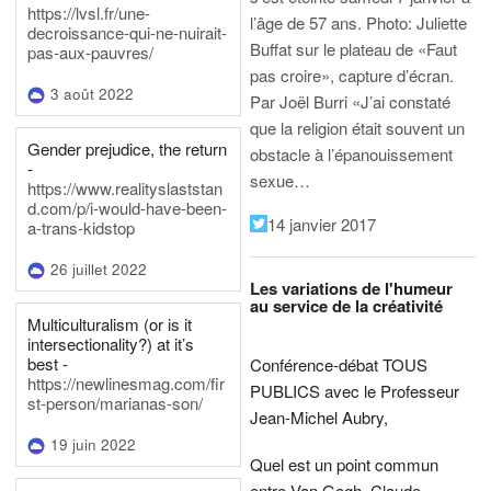
https://lvsl.fr/une-
l’âge de 57 ans.
Photo: Juliette
decroissance-qui-ne-nuirait-
Buffat sur le plateau de «Faut
pas-aux-pauvres/
pas croire», capture d’écran.
3 août 2022
Par Joël Burri
«J’ai constaté
que la religion était souvent un
Gender prejudice, the return
obstacle à l’épanouissement
-
sexue…
https://www.realityslaststan
d.com/p/i-would-have-been-
14 janvier 2017
a-trans-kidstop
26 juillet 2022
Les variations de l'humeur
au service de la créativité
Multiculturalism (or is it
intersectionality?) at it’s
best -
Conférence-débat TOUS
https://newlinesmag.com/fir
PUBLICS avec le Professeur
st-person/marianas-son/
Jean-Michel Aubry,
19 juin 2022
Quel est un point commun
entre Van Gogh, Claude