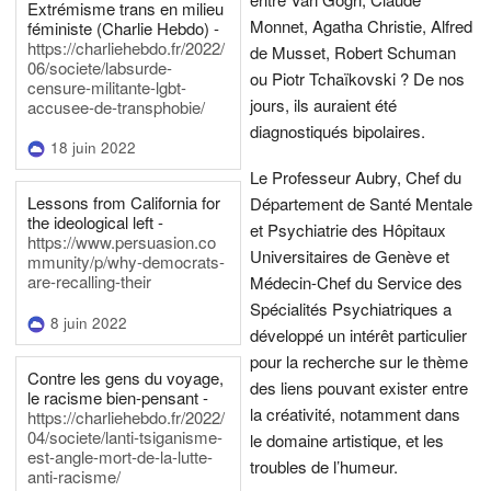
Extrémisme trans en milieu
Monnet, Agatha Christie, Alfred
féministe (Charlie Hebdo) -
https://charliehebdo.fr/2022/
de Musset, Robert Schuman
06/societe/labsurde-
ou Piotr Tchaïkovski ? De nos
censure-militante-lgbt-
jours, ils auraient été
accusee-de-transphobie/
diagnostiqués bipolaires.
18 juin 2022
Le Professeur Aubry, Chef du
Lessons from California for
Département de Santé Mentale
the ideological left -
et Psychiatrie des Hôpitaux
https://www.persuasion.co
Universitaires de Genève et
mmunity/p/why-democrats-
are-recalling-their
Médecin-Chef du Service des
Spécialités Psychiatriques a
8 juin 2022
développé un intérêt particulier
pour la recherche sur le thème
Contre les gens du voyage,
des liens pouvant exister entre
le racisme bien-pensant -
la créativité, notamment dans
https://charliehebdo.fr/2022/
04/societe/lanti-tsiganisme-
le domaine artistique, et les
est-angle-mort-de-la-lutte-
troubles de l’humeur.
anti-racisme/