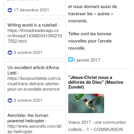
et nous donnant aussi de
17 décembre 2021
traverser les « autres »
moments.
Writing world in a nutshell -
https://threadreaderapp.co
Telles sont les bonnes
m/thread/143480341090216
nouvelles pour l’année
7552.html
nouvelle.
3 octobre 2021
1 janvier 2017
Un excellent article d’Anna
Lietti -
"Jésus-Christ nous a
https://bonpourlatete.com/a
délivrés de Dieu" (Maurice
ctuel/trans-detrans-alertes-
Zundel)
pour-un-scandale-annonce
2 octobre 2021
AeroVelo: the human
powered helicopter -
Vœux 2017 : une communion
http://www.aerovelo.com/atl
colibris…!! – COMMUNION
as-helicopter