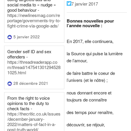
7 janvier 2017
social media to « nudge »
good behaviour -
https://newlinesmag.com/re
portage/governments-try-to-
Bonnes nouvelles pour
l’année nouvelle :
fight-crime-via-google-ads/
5 janvier 2022
En 2017, elle continuera,
Gender self ID and sex
la Source qui pulse la lumière
offenders -
de l’amour,
https://threadreaderapp.co
m/thread/147541301294528
1025.html
de faire battre le coeur de
l’univers (et le nôtre) ;
28 décembre 2021
nous donnant encore et
From the right to voice
toujours de connaître
opinions to the duty to
check facts -
des temps pour renaître,
https://thecritic.co.uk/issues
/december-january-
2022/matters-of-fact-in-a-
découvrir, se réjouir,
post-truth-world/