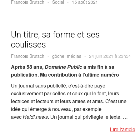
Francois Brutsch
-
Social
-
15 août 2021
Un titre, sa forme et ses
coulisses
Francois Brutsch
-
gôche
,
médias
-
24 juin 2021 à 23h54
Après 58 ans,
Domaine Public
a mis fin à sa
publication. Ma contribution à l’ultime numéro
Un journal sans publicité, c’est-à-dire payé
exclusivement par celles et ceux qui le font, leurs
lectrices et lecteurs et leurs amies et amis. C’est une
idée qui émerge à nouveau, par exemple
avec
Heidi.news
. Un journal qui privilégie le texte. …
Lire l'article