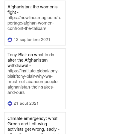
Afghanistan: the women’s
fight -
https://newlinesmag.com/re
portage/afghan-women-
confront-the-taliban/
13 septembre 2021
Tony Blair on what to do
after the Afghanistan
withdrawal -
https://institute.global/tony-
blair/tony-blair-why-we-
must-not-abandon-people-
afghanistan-their-sakes-
and-ours
21 août 2021
Climate emergency: what
Green and Left-wing
activists get wrong, sadly -