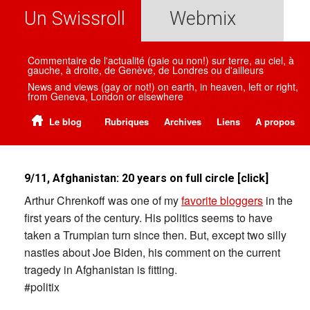
Un Swissroll
Webmix
Commentaire de l'actualité (gaie ou non!) sur terre, au ciel, à
gauche, à droite, de Genève, de Londres ou d'ailleurs
News and views (gay or not!) on earth, in heaven, left or right,
from Geneva, London or elsewhere
Le blog
Rubriques
Archives
Liens
A propos
9/11, Afghanistan: 20 years on full circle [click]
Arthur Chrenkoff was one of my
favorite bloggers
in the
first years of the century. His politics seems to have
taken a Trumpian turn since then. But, except two silly
nasties about Joe Biden, his comment on the current
tragedy in Afghanistan is fitting.
#politix