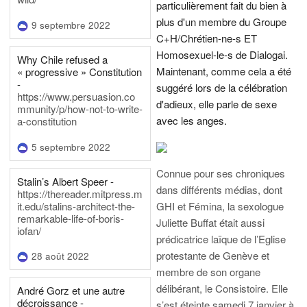
particulièrement fait du bien à
plus d'un membre du Groupe
9 septembre 2022
C+H/Chrétien-ne-s ET
Homosexuel-le-s de Dialogai.
Why Chile refused a
Maintenant, comme cela a été
« progressive » Constitution
-
suggéré lors de la célébration
https://www.persuasion.co
d'adieux, elle parle de sexe
mmunity/p/how-not-to-write-
avec les anges.
a-constitution
5 septembre 2022
Connue pour ses chroniques
Stalin’s Albert Speer -
dans différents médias, dont
https://thereader.mitpress.m
it.edu/stalins-architect-the-
GHI et Fémina, la sexologue
remarkable-life-of-boris-
Juliette Buffat était aussi
iofan/
prédicatrice laïque de l’Eglise
protestante de Genève et
28 août 2022
membre de son organe
délibérant, le Consistoire. Elle
André Gorz et une autre
décroissance -
s’est éteinte samedi 7 janvier à