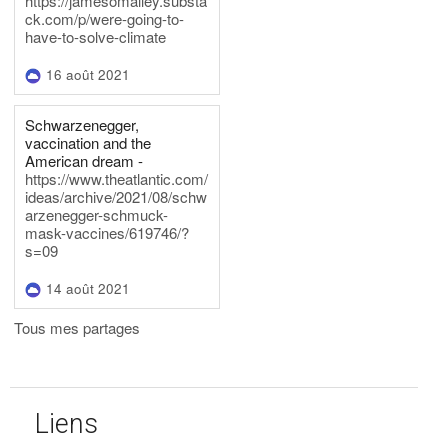
https://jamesomalley.substa
ck.com/p/were-going-to-
have-to-solve-climate
16 août 2021
Schwarzenegger,
vaccination and the
American dream -
https://www.theatlantic.com/
ideas/archive/2021/08/schw
arzenegger-schmuck-
mask-vaccines/619746/?
s=09
14 août 2021
Tous mes partages
Liens