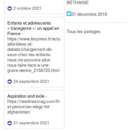
BÉTHANIE
2 octobre 2021
31 décembre 2016
Enfants et adolescents
« transgenre »: un appel en
Tous les partages
France -
https://www.lexpress.fr/actu
alite/idees-et-
debats/changement-de-
sexe-chez-les-enfants-
nous-ne-pouvons-plus-
nous-taire-face-a-une-
grave-derive_2158725.html
24 septembre 2021
Aspiration and exile -
https://newlinesmag.com/fir
st-person/an-elegy-for-
afghanistan/
21 septembre 2021