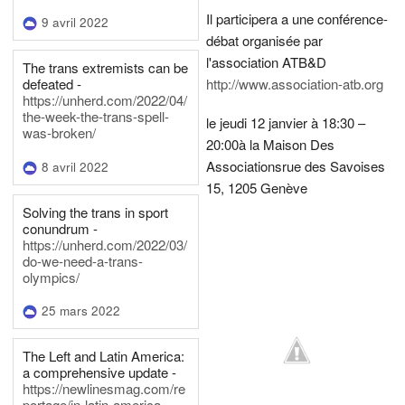
Il participera a une conférence-
9 avril 2022
débat organisée par
l'association ATB&D
The trans extremists can be
defeated -
http://www.association-atb.org
https://unherd.com/2022/04/
the-week-the-trans-spell-
le jeudi 12 janvier à 18:30 –
was-broken/
20:00
à la Maison Des
Associations
rue des Savoises
8 avril 2022
15, 1205 Genève
Solving the trans in sport
conundrum -
https://unherd.com/2022/03/
do-we-need-a-trans-
olympics/
25 mars 2022
The Left and Latin America:
a comprehensive update -
https://newlinesmag.com/re
portage/in-latin-america-